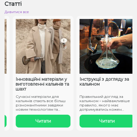
Статті
Дивитися все
Інноваційні матеріали у
Інструкції з догляду за
виготовленні кальянів та
кальяном
шахт
Сучасні матеріали для
Правильний догляд за
кальянів стають все більш
кальяном – найважливіше
різноманітними завдяки
правило, якого має
о
новим технологіям та
дотримуватись кожен
підходам..
власник атрибуту..
Читати
Читати