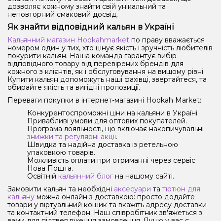
дозволяє кожному знайти свій унікальний та
неповторний смаковий досвід.
Як знайти відповідний кальян в Україні
Кальянний магазин Hookahmarket
по праву вважається
номером один у тих, хто цінує якість і зручність любителів
покурити кальян. Наша команда гарантує вибір
відповідного товару від перевірених брендів для
кожного з клієнтів, як і обслуговування на вищому рівні.
Купити кальян допоможуть наші фахівці, звертайтеся, та
обирайте якість та вигідні пропозиції.
Переваги покупки в інтернет-магазині Hookah Market:
Конкурентоспроможні ціни на кальяни в Україні.
Привабливі умови для оптових покупателей.
Програма лояльності, що включає накопичувальні
знижки та регулярні акції
.
Швидка та надійна доставка із ретельною
упаковкою товарів.
Можливість оплати при отриманні через сервіс
Нова Пошта.
Освітній
кальянний блог
на нашому сайті.
Замовити кальян та необхідні
аксесуари
та
тютюн для
кальяну
можна онлайн з доставкою: просто додайте
товари у віртуальний кошик та вкажіть адресу доставки
та контактний телефон. Наш співробітник зв'яжеться з
вами для підтвердження замовлення. Якщо у вас є