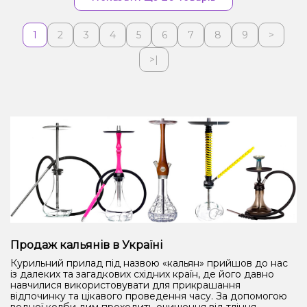
1
2
3
4
5
6
7
8
9
>
>|
Продаж кальянів в Україні
Курильний прилад під назвою «кальян» прийшов до нас
із далеких та загадкових східних країн, де його давно
навчилися використовувати для прикрашання
відпочинку та цікавого проведення часу. За допомогою