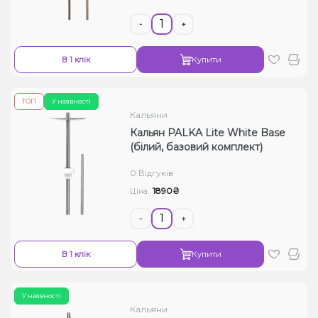
-
+
В 1 клік
Купити
ТОП
У наявності
Кальяни
Кальян PALKA Lite White Base
(білий, базовий комплект)
0 Відгуків
1890₴
Ціна:
-
+
В 1 клік
Купити
У наявності
Кальяни