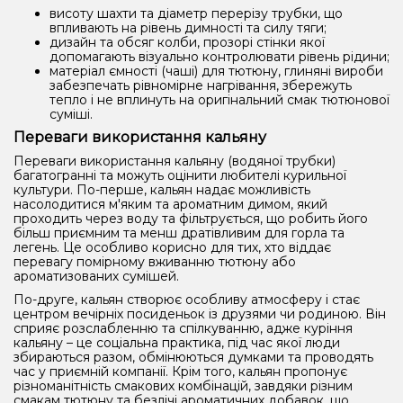
висоту шахти та діаметр перерізу трубки, що
впливають на рівень димності та силу тяги;
дизайн та обсяг колби, прозорі стінки якої
допомагають візуально контролювати рівень рідини;
матеріал ємності (чаші) для тютюну, глиняні вироби
забезпечать рівномірне нагрівання, збережуть
тепло і не вплинуть на оригінальний смак тютюнової
суміші.
Переваги використання кальяну
Переваги використання кальяну (водяної трубки)
багатогранні та можуть оцінити любителі курильної
культури. По-перше, кальян надає можливість
насолодитися м'яким та ароматним димом, який
проходить через воду та фільтрується, що робить його
більш приємним та менш дратівливим для горла та
легень. Це особливо корисно для тих, хто віддає
перевагу помірному вживанню тютюну або
ароматизованих сумішей.
По-друге, кальян створює особливу атмосферу і стає
центром вечірніх посиденьок із друзями чи родиною. Він
сприяє розслабленню та спілкуванню, адже куріння
кальяну – це соціальна практика, під час якої люди
збираються разом, обмінюються думками та проводять
час у приємній компанії. Крім того, кальян пропонує
різноманітність смакових комбінацій, завдяки різним
смакам тютюну та безлічі ароматичних добавок, що