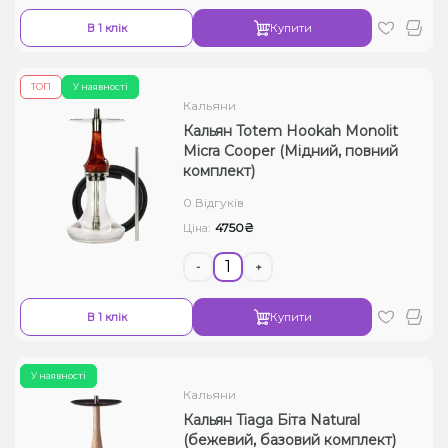
В 1 клік
Купити
ТОП
У наявності
Кальяни
Кальян Totem Hookah Monolit
Micra Cooper (Мідний, повний
комплект)
0 Відгуків
4750₴
Ціна:
-
+
В 1 клік
Купити
У наявності
Кальяни
Кальян Tiaga Біта Natural
(бежевий, базовий комплект)