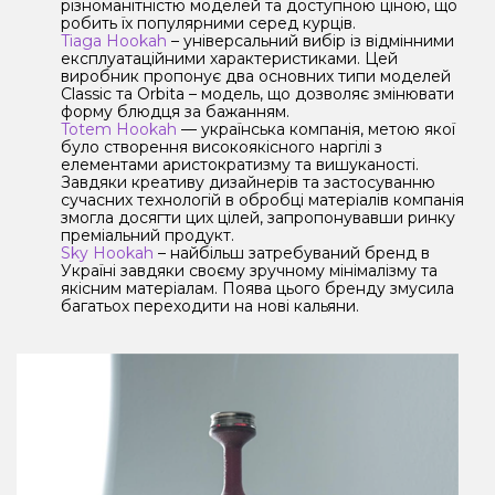
різноманітністю моделей та доступною ціною, що
робить їх популярними серед курців.
Tiaga Hookah
– універсальний вибір із відмінними
експлуатаційними характеристиками. Цей
виробник пропонує два основних типи моделей
Classic та Orbita – модель, що дозволяє змінювати
форму блюдця за бажанням.
Totem Hookah
— українська компанія, метою якої
було створення високоякісного наргілі з
елементами аристократизму та вишуканості.
Завдяки креативу дизайнерів та застосуванню
сучасних технологій в обробці матеріалів компанія
змогла досягти цих цілей, запропонувавши ринку
преміальний продукт.
Sky Hookah
– найбільш затребуваний бренд в
Україні завдяки своєму зручному мінімалізму та
якісним матеріалам. Поява цього бренду змусила
багатьох переходити на нові кальяни.