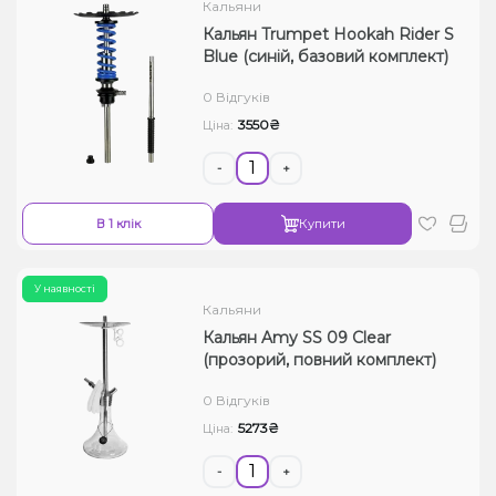
Кальяни
Кальян Trumpet Hookah Rider S
Blue (синій, базовий комплект)
0 Відгуків
3550₴
Ціна:
-
+
В 1 клік
Купити
У наявності
Кальяни
Кальян Amy SS 09 Clear
(прозорий, повний комплект)
0 Відгуків
5273₴
Ціна:
-
+