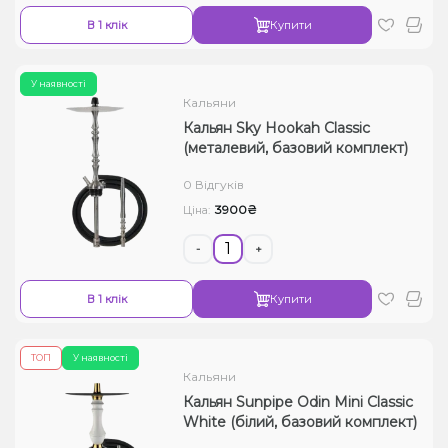
В 1 клік
Купити
У наявності
Кальяни
Кальян Sky Hookah Classic
(металевий, базовий комплект)
0 Відгуків
3900₴
Ціна:
-
+
В 1 клік
Купити
ТОП
У наявності
Кальяни
Кальян Sunpipe Odin Mini Classic
White (білий, базовий комплект)