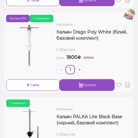
В 1 клік
Купити
Знижка 10%
У наявності
Кальяни
Кальян Drago Poly White (білий,
базовий комплект)
0 Відгуків
1800₴
Ціна:
2000₴
-
+
В 1 клік
Купити
У наявності
Кальяни
Кальян PALKA Lite Black Base
(чорний, базовий комплект)
0 Відгуків