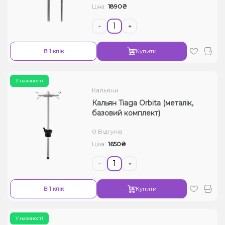
1890₴
Ціна:
-
+
В 1 клік
Купити
У наявності
Кальяни
Кальян Tiaga Orbita (металік,
базовий комплект)
0 Відгуків
1650₴
Ціна:
-
+
В 1 клік
Купити
У наявності