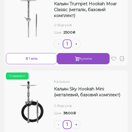
Кальян Trumpet Hookah Moar
Classic (металік, базовий
комплект)
0 Відгуків
2500₴
Ціна:
-
+
В 1 клік
Купити
У наявності
Кальяни
Кальян Sky Hookah Mini
(металевий, базовий комплект)
0 Відгуків
3800₴
Ціна:
-
+