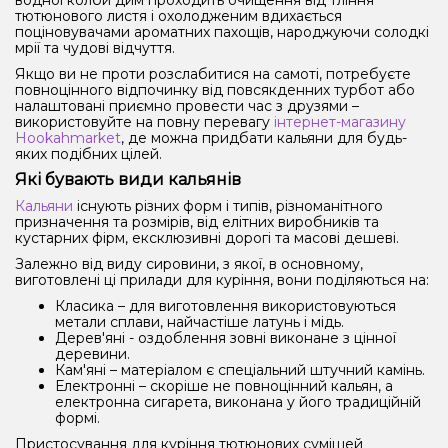
водної колби дим проходить очищення від тління
тютюнового листя і охолодженим вдихається
поціновувачами ароматних пахощів, народжуючи солодкі
мрії та чудові відчуття.
Якщо ви не проти розслабитися на самоті, потребуєте
повноцінного відпочинку від повсякденних турбот або
налаштовані приємно провести час з друзями –
використовуйте на повну перевагу
інтернет-магазину
Hookahmarket
, де можна придбати кальяни для будь-
яких подібних цілей.
Які бувають види кальянів
Кальяни
існують різних форм і типів, різноманітного
призначення та розмірів, від елітних виробників та
кустарних фірм, ексклюзивні дорогі та масові дешеві.
Залежно від виду сировини, з якої, в основному,
виготовлені ці прилади для куріння, вони поділяються на:
Класика – для виготовлення використовуються
метали сплави, найчастіше латунь і мідь.
Дерев'яні - оздоблення зовні виконане з цінної
деревини.
Кам'яні – матеріалом є спеціальний штучний камінь.
Електронні – скоріше не повноцінний кальян, а
електронна сигарета, виконана у його традиційній
формі.
Пристосування для куріння тютюнових сумішей