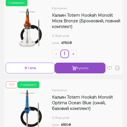
У наявності
Кальяни
Кальян Totem Hookah Monolit
Micra Bronze (Бронзовий, повний
комплект)
0 Відгуків
4750₴
Ціна:
-
+
В 1 клік
Купити
ТОП
У наявності
Кальяни
Кальян Totem Hookah Monolit
Optima Ocean Blue (синій,
базовий комплект)
0 Відгуків
6150₴
Ціна: