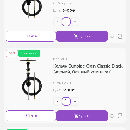
0 Відгуків
6400₴
Ціна:
-
+
В 1 клік
Купити
ТОП
У наявності
Кальяни
Кальян Sunpipe Odin Classic Black
(чорний, базовий комплект)
0 Відгуків
6300₴
Ціна:
-
+
В 1 клік
Купити