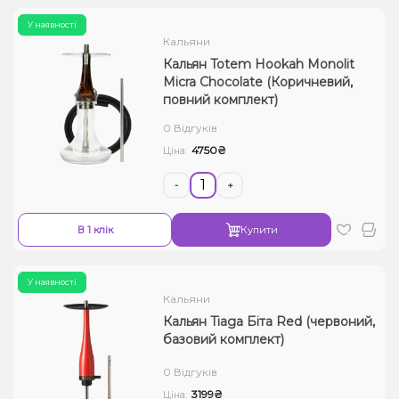
У наявності
Кальяни
Кальян Totem Hookah Monolit
Micra Chocolate (Коричневий,
повний комплект)
0 Відгуків
4750₴
Ціна:
-
+
В 1 клік
Купити
У наявності
Кальяни
Кальян Tiaga Біта Red (червоний,
базовий комплект)
0 Відгуків
3199₴
Ціна: