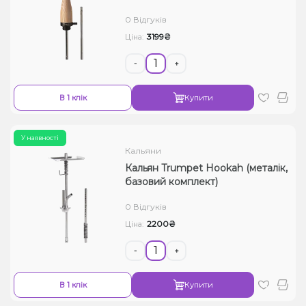
0 Відгуків
3199₴
Ціна:
-
+
В 1 клік
Купити
У наявності
Кальяни
Кальян Trumpet Hookah (металік,
базовий комплект)
0 Відгуків
2200₴
Ціна:
-
+
В 1 клік
Купити