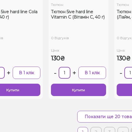
Тютюн
Тютюн
ive hard line Cola
Тютюн 5ive hard line
Тютюн 5
40 г)
Vitamin C (Вітамін C, 40 г)
(Лайм, 
ів
0 Відгуків
0 Відгук
Ціна:
Ціна:
130₴
130₴
+
-
+
-
В 1 клік
В 1 клік
Купити
Купити
Показати ще 20 това