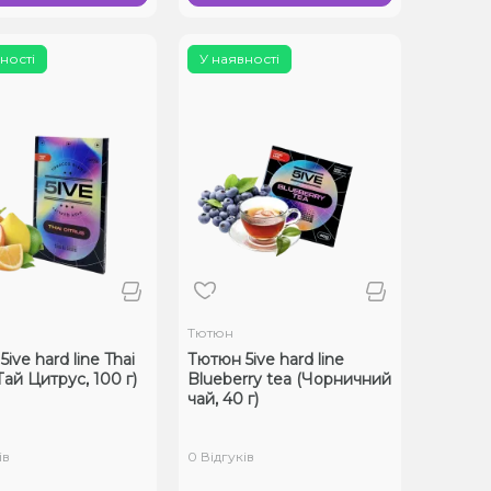
ності
У наявності
Тютюн
ive hard line Thai
Тютюн 5ive hard line
(Тай Цитрус, 100 г)
Blueberry tea (Чорничний
чай, 40 г)
ів
0 Відгуків