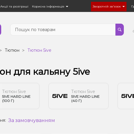
Акції та розіграші
Корисна інформація
Зворотній зв'язок
Г
Тютюн
Тютюн 5ive
н для кальяну 5ive
Тютюн 5ive
Тютюн 5ive
5IVE HARD LINE
5IVE HARD LINE
(100 Г)
(40 Г)
За замовчуванням
ня: