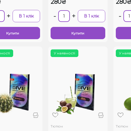
₴
280₴
280
+
-
+
-
В 1 клік
В 1 клік
Купити
Купити
вності
У наявності
У наяв
Тютюн
Тютюн