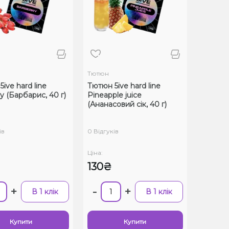
Тютюн
ive hard line
Тютюн 5ive hard line
y (Барбарис, 40 г)
Pineapple juice
(Ананасовий сік, 40 г)
ів
0 Відгуків
Ціна:
130₴
+
-
+
В 1 клік
В 1 клік
Купити
Купити