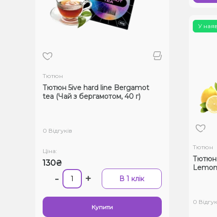
У ная
Тютюн
Тютюн 5ive hard line Bergamot
tea (Чай з бергамотом, 40 г)
0 Відгуків
Тютюн
Ціна:
Тютюн 5
130₴
Lemon 
-
+
В 1 клік
0 Відгук
Купити