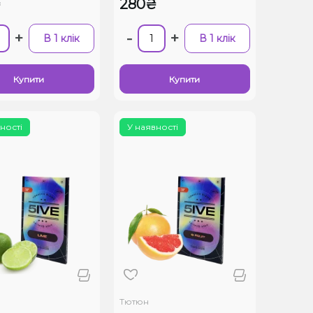
₴
280₴
+
-
+
В 1 клік
В 1 клік
Купити
Купити
ності
У наявності
Тютюн