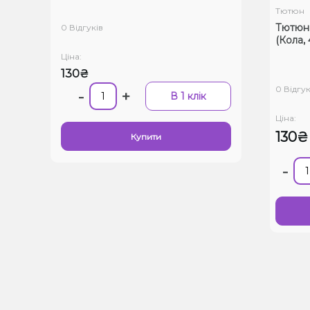
Тютюн
Тютюн 5
0 Відгуків
(Кола, 
Ціна:
130₴
0 Відгук
-
+
В 1 клік
Ціна:
130₴
Купити
-