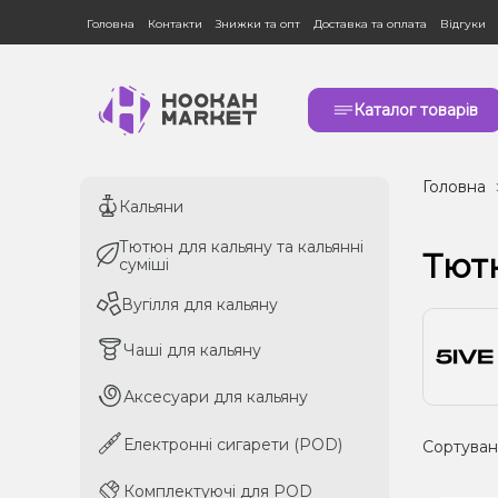
Головна
Контакти
Знижки та опт
Доставка та оплата
Відгуки
Каталог товарів
Головна
Кальяни
Кальяни
Тютюн для кальяну та кальянні
Тютюн для кальяну та кальянні
Тютю
суміші
суміші
Вугілля для кальяну
Вугілля для кальяну
Чаші для кальяну
Чаші для кальяну
Аксесуари для кальяну
Аксесуари для кальяну
Електронні сигарети (POD)
Електронні сигарети (POD)
Сортуван
Комплектуючі для POD
Комплектуючі для POD