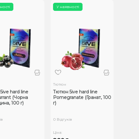
ності
У наявності
Тютюн
ive hard line
Тютюн 5ive hard line
urrant (Чорна
Pomegranate (Гранат, 100
ина, 100 г)
г)
ів
0 Відгуків
Ціна: