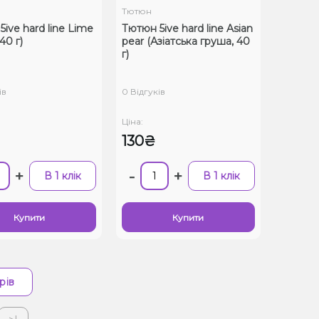
Тютюн
ive hard line Lime
Тютюн 5ive hard line Asian
40 г)
pear (Азіатська груша, 40
г)
ів
0 Відгуків
Ціна:
130₴
+
-
+
В 1 клік
В 1 клік
Купити
Купити
рів