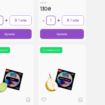
Ціна:
₴
130₴
+
-
+
В 1 клік
В 1 клік
Купити
Купити
ності
У наявності