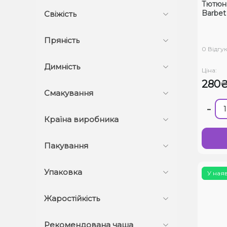
Тютюн 5
Barbet 
Свіжість
Пряність
0 Відгук
Димність
Ціна:
280
Смакування
-
Країна виробника
Пакування
Упаковка
У ная
Жаростійкість
Рекомендована чаша