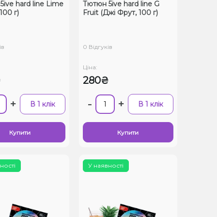
ive hard line Lime
Тютюн 5ive hard line G
100 г)
Fruit (Джі Фрут, 100 г)
ів
0 Відгуків
Ціна:
₴
280₴
+
-
+
В 1 клік
В 1 клік
Купити
Купити
ності
У наявності