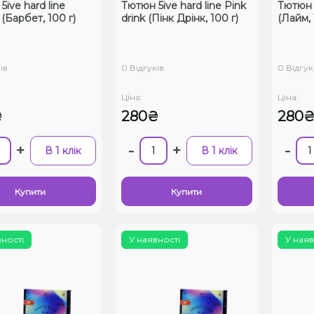
ive hard line
Тютюн 5ive hard line Pink
Тютюн 5
(Барбет, 100 г)
drink (Пінк Дрінк, 100 г)
(Лайм, 
ів
0 Відгуків
0 Відгук
Ціна:
Ціна:
₴
280₴
280
+
-
+
-
В 1 клік
В 1 клік
Купити
Купити
вності
У наявності
У наяв