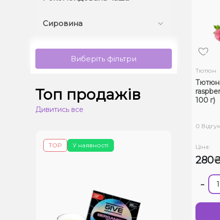
Сировина
Виберіть фільтри
Тютюн
Тютюн 5
Топ продажів
raspbe
100 г)
Дивитись все
0 Відгук
TOP
У наявності
Ціна:
280
-