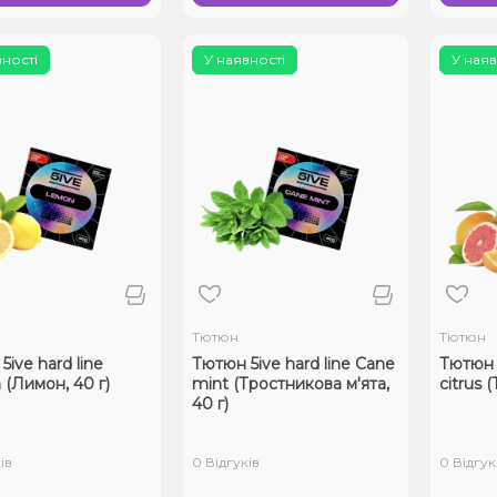
вності
У наявності
У наяв
Тютюн
Тютюн
ive hard line
Тютюн 5ive hard line Cane
Тютюн 5
(Лимон, 40 г)
mint (Тростникова м'ята,
citrus 
40 г)
ів
0 Відгуків
0 Відгук