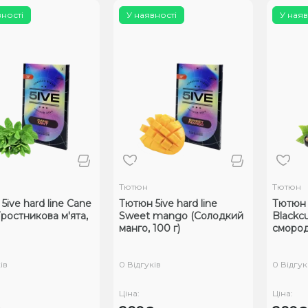
вності
У наявності
У наяв
Тютюн
Тютюн
5ive hard line Cane
Тютюн 5ive hard line
Тютюн 5
Тростникова м'ята,
Sweet mango (Солодкий
Blackc
манго, 100 г)
смород
ів
0 Відгуків
0 Відгук
Ціна:
Ціна: