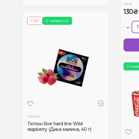
Ціна:
130₴
TOP
У наявності
-
У ная
Тютюн
Тютюн 5ive hard line Wild
raspberry (Дика малина, 40 г)