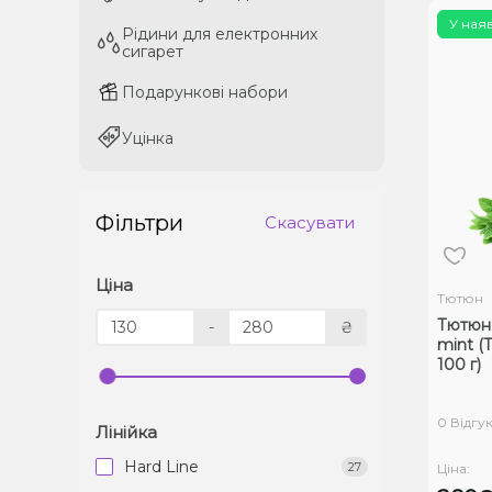
У ная
Рідини для електронних
Рідини для електронних
сигарет
сигарет
Подарункові набори
Подарункові набори
Уцінка
Уцінка
Фільтри
Скасувати
Ціна
Тютюн
Тютюн 
-
₴
mint (
100 г)
0 Відгук
Лінійка
Hard Line
27
Ціна: