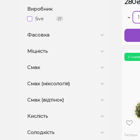
280
Виробник
-
5ive
27
Фасовка
Міцність
У ная
Смак
Смак (міксологія)
Смак (відтінок)
Кислість
Солодкість
Тютюн