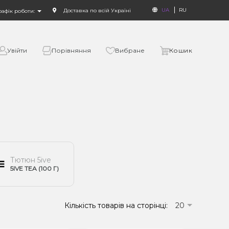
UA
RU
Доставка по всій Україні
рафік роботи:
Увійти
Порівняння
Вибране
Кошик
Тютюн 5ive
5IVE TEA (100 Г)
Кількість товарів на сторінці:
20