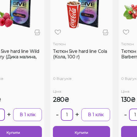
Тютюн
Тютюн
ive hard line Wild
Тютюн 5ive hard line Cola
Тютюн 5
rry (Дика малина,
(Кола, 100 г)
Barberr
ів
0 Відгуків
0 Відгук
Ціна:
Ціна:
₴
280₴
130₴
+
-
+
-
В 1 клік
В 1 клік
Купити
Купити