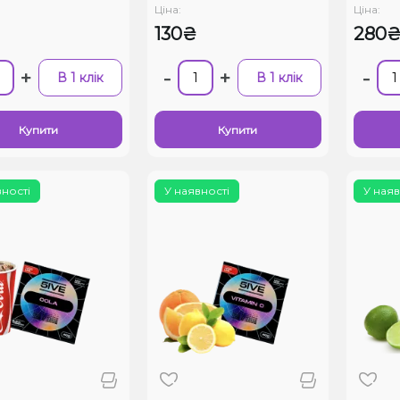
Ціна:
Ціна:
130₴
280
+
-
+
-
В 1 клік
В 1 клік
Купити
Купити
вності
У наявності
У наяв