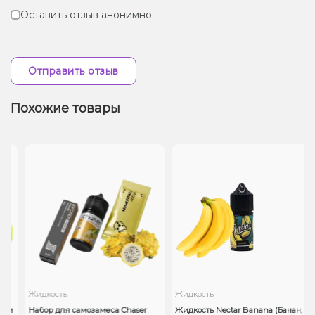
Оставить отзыв анонимно
Отправить отзыв
Похожие товары
Жидкость
Жидкость
ти
Набор для самозамеса Chaser
Жидкость Nectar Banana (Банан,