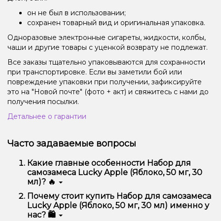
он не был в использовании;
сохранен товарный вид и оригинальная упаковка.
Одноразовые электронные сигареты, жидкости, колбы,
чаши и другие товары с уценкой возврату не подлежат.
Все заказы тщательно упаковываются для сохранности
при транспортировке. Если вы заметили бой или
повреждение упаковки при получении, зафиксируйте
это на "Новой почте" (фото + акт) и свяжитесь с нами до
получения посылки.
Детальнее о гарантии
Часто задаваемые вопросы
Какие главные особенности Набор для
самозамеса Lucky Apple (Яблоко, 50 мг, 30
мл)? 🔥
Набор для самозамеса Lucky Apple (Яблоко, 50 мг,
Почему стоит купить Набор для самозамеса
30 мл) отличается высоким качеством, удобством
Lucky Apple (Яблоко, 50 мг, 30 мл) именно у
использования и надежностью.
нас? 🛍️