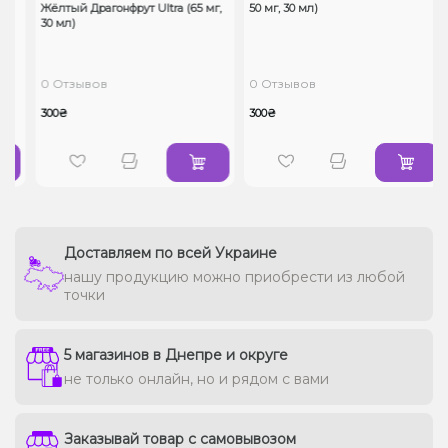
e
Жёлтый Драгонфрут Ultra (65 мг,
50 мг, 30 мл)
30 мл)
0 Отзывов
0 Отзывов
300₴
300₴
Доставляем по всей Украине
нашу продукцию можно приобрести из любой
точки
5 магазинов в Днепре и округе
не только онлайн, но и рядом с вами
Заказывай товар с самовывозом