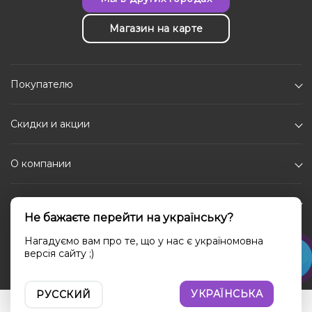
Магазин на карте
Покупателю
Скидки и акции
О компании
Каталог
Не бажаєте перейти на українську?
Социальные сети
Нагадуємо вам про те, що у нас є україномовна
версія сайту ;)
УКРАЇНСЬКА
РУССКИЙ