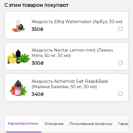
Алоэ, Лимонад, Мохито, Огурец
С этим товаром покупают
Лимон, Малина, Черника/Голубика
Ананас, Ментол/Эвкалипт
Жидкость Elfliq Watermelon (Арбуз, 30 мл)
Гуава, Кактус, Киви
350₴
Жидкость Nectar Lemon mint (Лимон
Мята, 50 мг, 30 мл)
300₴
Жидкость Alchemist Salt Rasp&Basil
(Малина Базилик, 50 мг, 30 мл)
340₴
Характеристики
Описание
Популярные вопросы
Гарант