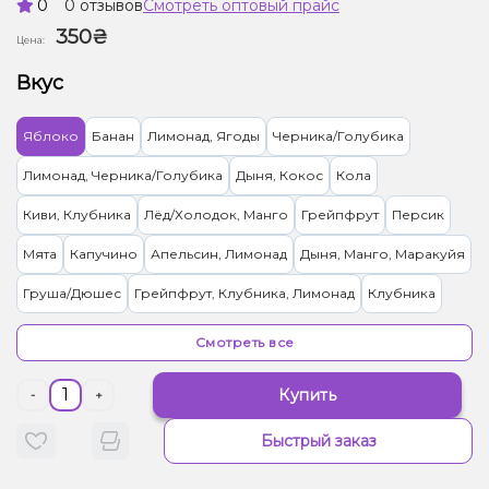
0
0 отзывов
Смотреть оптовый прайс
350₴
Цена:
Вкус
Яблоко
Банан
Лимонад, Ягоды
Черника/Голубика
Лимонад, Черника/Голубика
Дыня, Кокос
Кола
Киви, Клубника
Лёд/Холодок, Манго
Грейпфрут
Персик
Мята
Капучино
Апельсин, Лимонад
Дыня, Манго, Маракуйя
Груша/Дюшес
Грейпфрут, Клубника, Лимонад
Клубника
Ягоды
Вишня/Черешня, Лимонад
Лимонад, Сливки/Крем
Смотреть все
Бузина, Лимонад
Лимонад, Чай
Лаванда, Лимонад
Купить
-
+
Лайм, Лимон, Лимонад
Лимонад, Манго, Маракуйя
Мохито
Быстрый заказ
Лимонад, Роза
Арбуз, Лимонад
Виноград