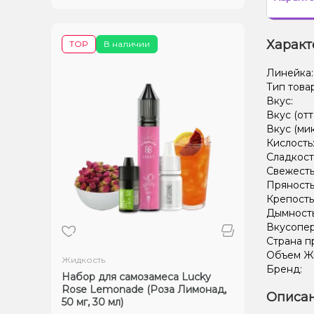
Характ
TOP
В наличии
Линейка
Тип това
Вкус:
Вкус (отт
Вкус (ми
Кислость
Сладкост
Свежесть
Пряность
Крепость
Дымност
Вкусопе
Страна п
Объем Жи
Жидкость
Бренд:
Набор для самозамеса Lucky
Rose Lemonade (Роза Лимонад,
Описан
50 мг, 30 мл)