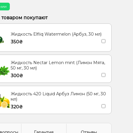
Лимонад, Мохито, Огурец
чии
 Малина, Черника/Голубика
м товаром покупают
, Ментол/Эвкалипт
Гуава, Кактус, Киви
Жидкость Elfliq Watermelon (Арбуз, 30 мл)
350₴
Жидкость Nectar Lemon mint (Лимон Мята,
50 мг, 30 мл)
300₴
Жидкость 420 Liquid Арбуз Лимон (50 мг, 30
мл)
320₴
вопросы
Гарантия
Отзывы