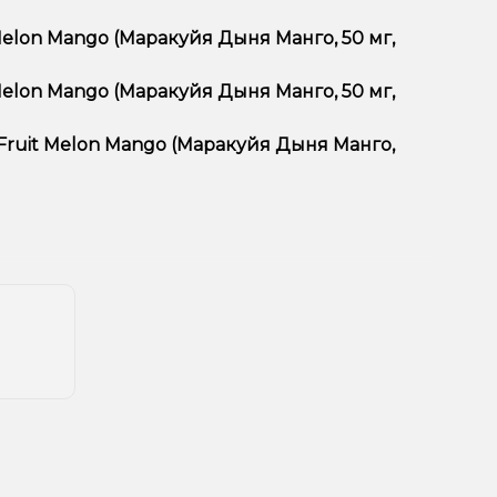
тимент, выгодные цены и быструю доставку.
 Melon Mango (Маракуйя Дыня Манго, 50 мг,
Melon Mango (Маракуйя Дыня Манго, 50 мг,
Mango (Маракуйя Дыня Манго, 50 мг, 30 мл) в
ян, учитывайте размер, материал и тип чаши, если
 Fruit Melon Mango (Маракуйя Дыня Манго,
еальный вариант.
едложения. Следите за обновлениями на сайте и в
ния!
естоположения.