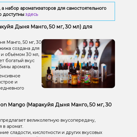
 а набор ароматизаторов для самостоятельного
ию доступны
здесь
куйя Дыня Манго, 50 мг, 30 мл) для
я Манго, 50 мг, 30
 жижа создана для
 и объёмом 30 мл,
ет богатый вкус
бины аромата.
тенсивное
ыстрое и
седневного
lon Mango (Маракуйя Дыня Манго, 50 мг, 30
 предлагает великолепную вкусопередачу,
 в аромат.
ие сладости, кислотности и других вкусовых