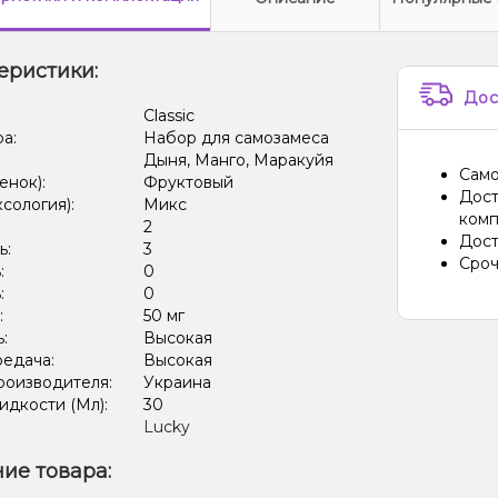
еристики:
Дос
:
Classic
ра:
Набор для самозамеса
Дыня, Манго, Маракуйя
Само
енок):
Фруктовый
Дост
ксология):
Микс
комп
:
2
Дост
ь:
3
Сроч
:
0
:
0
:
50 мг
ь:
Высокая
редача:
Высокая
роизводителя:
Украина
дкости (Мл):
30
Lucky
ие товара: