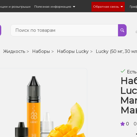
кции и розыгрыши
Полезная информация
Обратная связь
Гра
Жидкость
Наборы
Наборы Lucky
Lucky (50 мг, 30 мл
Есть
Наб
Luc
Ma
Ман
0
0