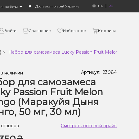
UA
RU
Доставка по всей Украине
фик работы:
Войти
Сравнение
Избранное
Корзина
)
Набор для самозамеса Lucky Passion Fruit Melon Mango (
Артикул:
23084
 в наличии
ор для самозамеса
ky Passion Fruit Melon
ngo (Маракуйя Дыня
го, 50 мг, 30 мл)
 отзывов
Смотреть оптовый прайс