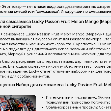
Этот товар — не готовая жидкость для электронных сигарет,
вления смесей или "самозамеса". Инструкции по смешиван
ля самозамеса Lucky Passion Fruit Melon Mango (Мара
нной сигареты
я самозамеса Lucky Passion Fruit Melon Mango (Маракуйя Дын
лагает выдающийся вкусовой опыт для каждого вейпера. Эта
ценит качество и насыщенность аромата. С крепостью 50 мг мг
льно подходит для длительного использования и обеспечива
нго, Маракуйя, усиленный дополнительными нотками для глу
 быстро раскрывается с первых затяжек, даря мягкое, но ин
сие. Благодаря солевому никотину обеспечивается более б
ое насыщение. Lucky станет отличным выбором как для пов
 так и для особых моментов.
ества Набор для самозамеса Lucky Passion Fruit Me
Интенсивный и чистый вкус: Жижка
позволяя вам полностью погрузиться
Сбалансированный профиль: Сочетан