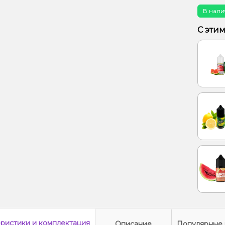
Алоэ, 
В нали
Лимон,
С эти
Ананас
еристики
и комплектация
Описание
Популярные 