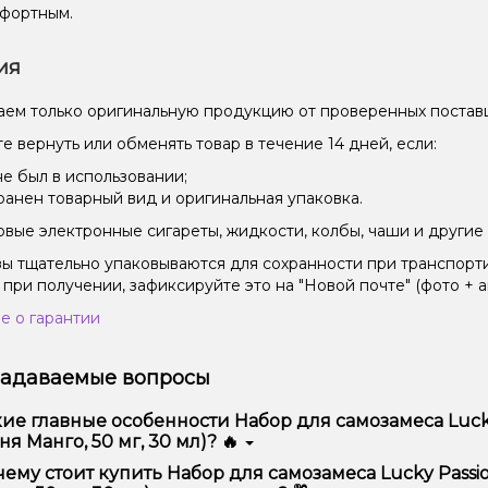
фортным.
ия
ем только оригинальную продукцию от проверенных постав
е вернуть или обменять товар в течение 14 дней, если:
не был в использовании;
ранен товарный вид и оригинальная упаковка.
вые электронные сигареты, жидкости, колбы, чаши и другие 
зы тщательно упаковываются для сохранности при транспорт
 при получении, зафиксируйте это на "Новой почте" (фото + а
е о гарантии
задаваемые вопросы
ие главные особенности Набор для самозамеса Lucky
я Манго, 50 мг, 30 мл)? 🔥
ор для самозамеса Lucky Passion Fruit Melon Mango (Маракуй
ему стоит купить Набор для самозамеса Lucky Passi