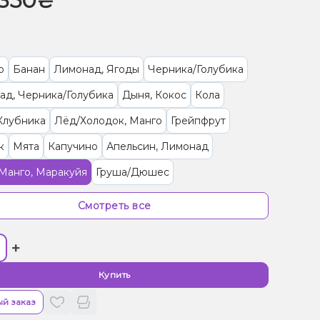
350₴
о
Банан
Лимонад, Ягоды
Черника/Голубика
ад, Черника/Голубика
Дыня, Кокос
Кола
Клубника
Лёд/Холодок, Манго
Грейпфрут
к
Мята
Капучино
Апельсин, Лимонад
Манго, Маракуйя
Груша/Дюшес
рут, Клубника, Лимонад
Клубника
Ягоды
Смотреть все
/Черешня, Лимонад
Лимонад, Сливки/Крем
+
а, Лимонад
Лимонад, Чай
Лаванда, Лимонад
 Лимон, Лимонад
Лимонад, Манго, Маракуйя
Купить
о
Лимонад, Роза
Арбуз, Лимонад
Виноград
й заказ