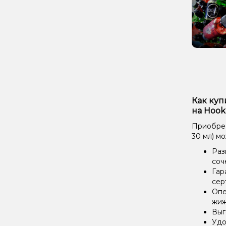
Как куп
на Hook
Приобрес
30 мл) м
Раз
соч
Гар
сер
Опе
жиж
Выг
Удо