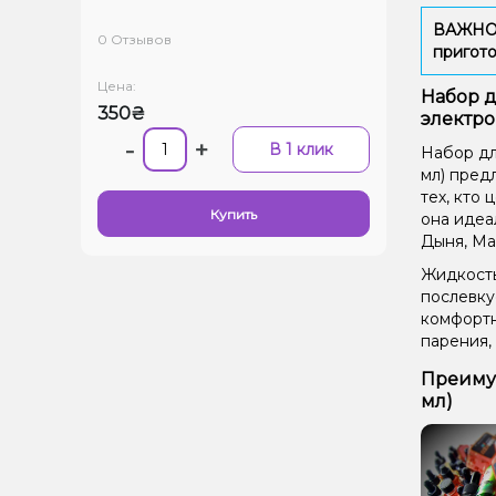
ВАЖНО: 
0 Отзывов
пригото
Цена:
Набор д
350₴
электро
-
+
В 1 клик
Набор дл
мл) пред
тех, кто 
Купить
она идеа
Дыня, Ма
Жидкость
послевку
комфортн
парения,
Преимущ
мл)