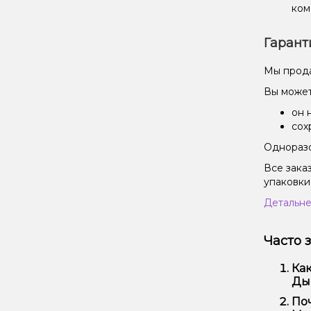
ком
Гарант
Мы прода
Вы может
он 
сох
Одноразо
Все зака
упаковки
Детальне
Часто 
Как
Дын
Наб
Поч