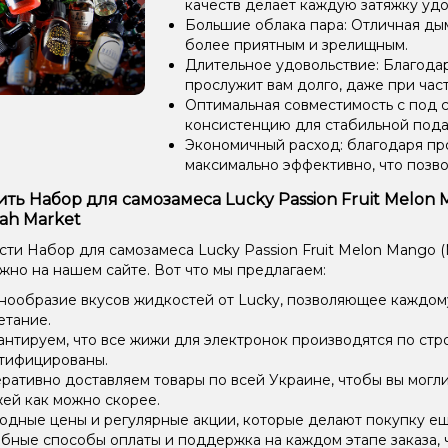
качеств делает каждую затяжку уд
Большие облака пара: Отличная ды
более приятным и зрелищным.
Длительное удовольствие: Благода
прослужит вам долго, даже при час
Оптимальная совместимость с под 
консистенцию для стабильной пода
Экономичный расход: благодаря пр
максимально эффективно, что позв
ить Набор для самозамеса Lucky Passion Fruit Melon 
ah Market
ти Набор для самозамеса Lucky Passion Fruit Melon Mango (
ожно на нашем сайте. Вот что мы предлагаем:
нообразие вкусов жидкостей от Lucky, позволяющее каждом
етание.
антируем, что все жижи для электронок производятся по стр
тифицированы.
ративно доставляем товары по всей Украине, чтобы вы могл
ей как можно скорее.
одные цены и регулярные акции, которые делают покупку ещ
бные способы оплаты и поддержка на каждом этапе заказа, 