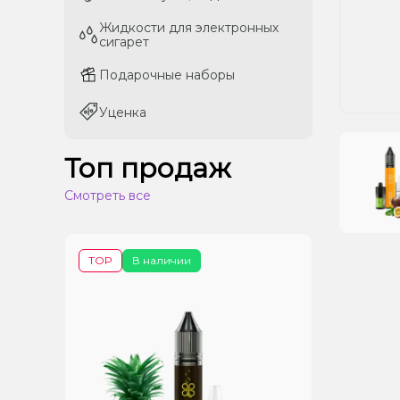
Жидкости для электронных
Жидкости для электронных
сигарет
сигарет
Подарочные наборы
Подарочные наборы
Уценка
Уценка
Топ продаж
Смотреть все
TOP
В наличии