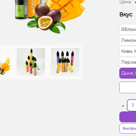
Цена:
Вкус
Яблок
Лимон
Киви, 
Перси
Дыня, 
Грейпф
Вишня
-
Бузин
Лайм,
Мохит
Быстры