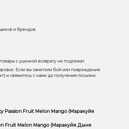
щиков и брендов.
товары с уценкой возврату не подлежат.
ировке. Если вы заметили бой или повреждение
кт) и свяжитесь с нами до получения посылки.
 Passion Fruit Melon Mango (Маракуйя
я Дыня Манго, 50 мг, 30 мл) отличается высоким
on Fruit Melon Mango (Маракуйя Дыня