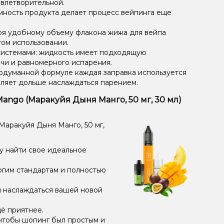
овлетворительной.
мность продукта делает процесс вейпинга еще
ря удобному объему флакона жижа для вейпа
том использовании.
системами: жидкость имеет подходящую
чи и равномерного испарения.
одуманной формуле каждая заправка используется
оляет дольше наслаждаться парением.
Mango (Маракуйя Дыня Манго, 50 мг, 30 мл)
Маракуйя Дыня Манго, 50 мг,
у найти свое идеальное
огим стандартам и полностью
и наслаждаться вашей новой
ё приятнее.
чтобы шопинг был простым и