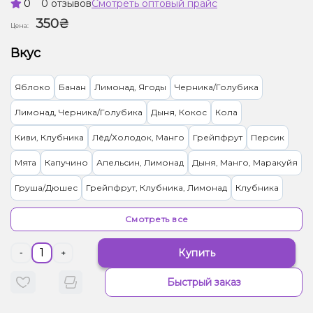
0
0 отзывов
Смотреть оптовый прайс
350₴
Цена:
Вкус
Яблоко
Банан
Лимонад, Ягоды
Черника/Голубика
Лимонад, Черника/Голубика
Дыня, Кокос
Кола
Киви, Клубника
Лёд/Холодок, Манго
Грейпфрут
Персик
Мята
Капучино
Апельсин, Лимонад
Дыня, Манго, Маракуйя
Груша/Дюшес
Грейпфрут, Клубника, Лимонад
Клубника
Ягоды
Вишня/Черешня, Лимонад
Лимонад, Сливки/Крем
Смотреть все
Бузина, Лимонад
Лимонад, Чай
Лаванда, Лимонад
Купить
-
+
Лайм, Лимон, Лимонад
Лимонад, Манго, Маракуйя
Мохито
Быстрый заказ
Лимонад, Роза
Арбуз, Лимонад
Виноград