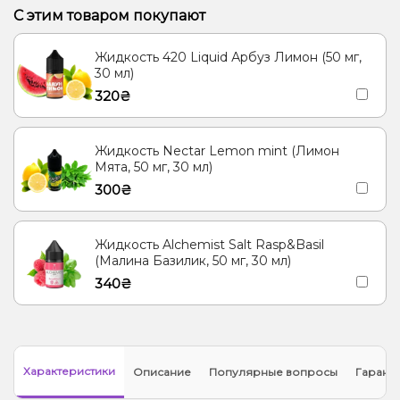
Алоэ, Лимонад, Мохито, Огурец
С этим товаром покупают
Лимон, Малина, Черника/Голубика
Ананас, Ментол/Эвкалипт
Жидкость 420 Liquid Арбуз Лимон (50 мг,
Гуава, Кактус, Киви
30 мл)
320₴
Жидкость Nectar Lemon mint (Лимон
Мята, 50 мг, 30 мл)
300₴
Жидкость Alchemist Salt Rasp&Basil
(Малина Базилик, 50 мг, 30 мл)
340₴
Характеристики
Описание
Популярные вопросы
Гарант