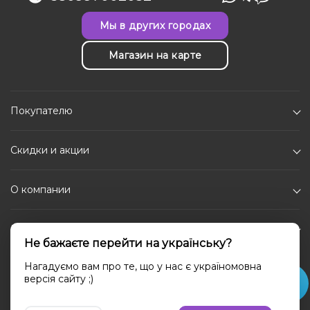
Мы в других городах
Магазин на карте
Покупателю
Скидки и акции
О компании
Каталог
Не бажаєте перейти на українську?
Социальные сети
Нагадуємо вам про те, що у нас є україномовна
версія сайту ;)