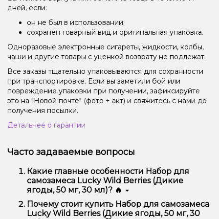
дней, если:
он не был в использовании;
сохранен товарный вид и оригинальная упаковка.
Одноразовые электронные сигареты, жидкости, колбы,
чаши и другие товары с уценкой возврату не подлежат.
Все заказы тщательно упаковываются для сохранности
при транспортировке. Если вы заметили бой или
повреждение упаковки при получении, зафиксируйте
это на "Новой почте" (фото + акт) и свяжитесь с нами до
получения посылки.
Детальнее о гарантии
Часто задаваемые вопросы
Какие главные особенности Набор для
самозамеса Lucky Wild Berries (Дикие
ягоды, 50 мг, 30 мл)? 🔥
Набор для самозамеса Lucky Wild Berries (Дикие
Почему стоит купить Набор для самозамеса
ягоды, 50 мг, 30 мл) отличается высоким качеством,
Lucky Wild Berries (Дикие ягоды, 50 мг, 30
удобством использования и надежностью.