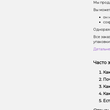
Мы прода
Вы может
он 
сох
Одноразо
Все зака
упаковки
Детальне
Часто 
Как
Наб
Поч
исп
Мы 
Как
Кро
Офо
Как
Выб
Ест
вей
Да!