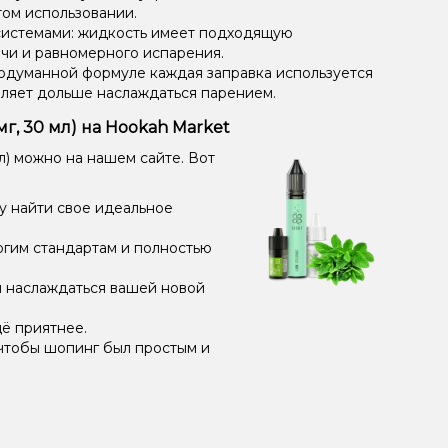
том использовании.
системами: жидкость имеет подходящую
чи и равномерного испарения.
одуманной формуле каждая заправка используется
оляет дольше наслаждаться парением.
мг, 30 мл) на Hookah Market
л) можно на нашем сайте. Вот
у найти свое идеальное
огим стандартам и полностью
и наслаждаться вашей новой
ё приятнее.
чтобы шопинг был простым и