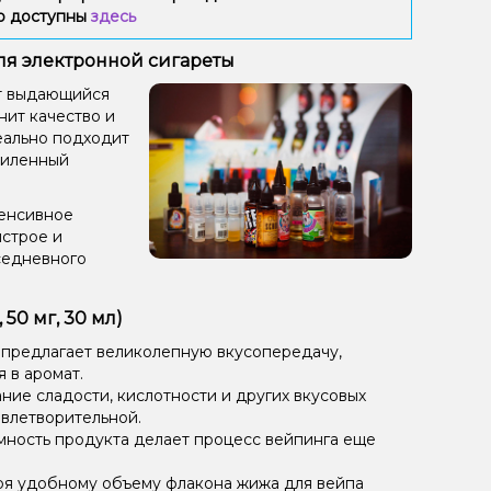
ию доступны
здесь
для электронной сигареты
ет выдающийся
нит качество и
деально подходит
силенный
тенсивное
ыстрое и
седневного
50 мг, 30 мл)
 предлагает великолепную вкусопередачу,
 в аромат.
ие сладости, кислотности и других вкусовых
овлетворительной.
мность продукта делает процесс вейпинга еще
ря удобному объему флакона жижа для вейпа