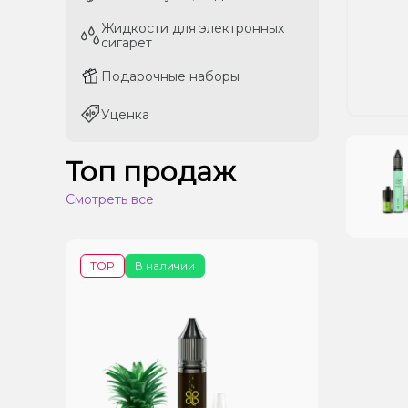
Жидкости для электронных
Жидкости для электронных
сигарет
сигарет
Подарочные наборы
Подарочные наборы
Уценка
Уценка
Топ продаж
Смотреть все
TOP
В наличии