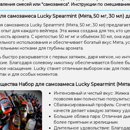
вления смесей или "самозамеса". Инструкции по смешиван
ля самозамеса Lucky Spearmint (Мята, 50 мг, 30 мл) 
я самозамеса Lucky Spearmint (Мята, 50 мг, 30 мл) предлага
 опыт для каждого вейпера. Эта жижа создана для тех, кто це
ость аромата. С крепостью 50 мг мг и объёмом 30 мл, она и
ельного использования и обеспечивает богатый вкус Мята, у
ельными нотками для глубины аромата.
 быстро раскрывается с первых затяжек, даря мягкое, но ин
сие. Благодаря солевому никотину обеспечивается более б
ое насыщение. Lucky станет отличным выбором как для пов
 так и для особых моментов.
ества Набор для самозамеса Lucky Spearmint (Мята, 
Интенсивный и чистый вкус: Жижка
позволяя вам полностью погрузиться
Сбалансированный профиль: Сочетан
качеств делает каждую затяжку уд
Большие облака пара: Отличная ды
более приятным и зрелищным.
Длительное удовольствие: Благода