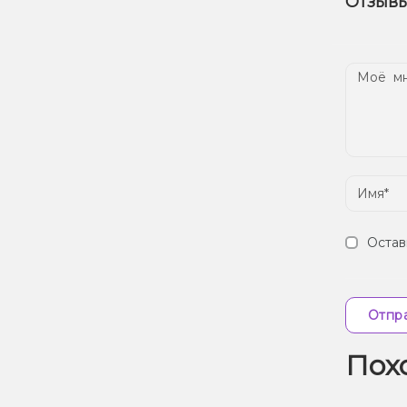
Отзывы
наш
Дос
Остав
Отпра
Пох