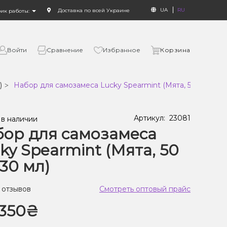
UA
RU
Доставка по всей Украине
фик работы:
Войти
Сравнение
Избранное
Корзина
)
Набор для самозамеса Lucky Spearmint (Мята, 50 мг, 30 м
Артикул:
23081
 в наличии
ор для самозамеса
ky Spearmint (Мята, 50
 30 мл)
 отзывов
Смотреть оптовый прайс
350₴