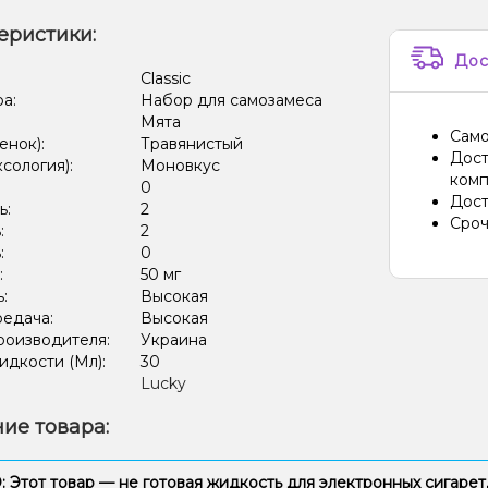
еристики:
Дос
:
Classic
ра:
Набор для самозамеса
Мята
Само
енок):
Травянистый
Дост
ксология):
Моновкус
комп
:
0
Дост
ь:
2
Сроч
:
2
:
0
:
50 мг
ь:
Высокая
редача:
Высокая
роизводителя:
Украина
дкости (Мл):
30
Lucky
ие товара:
Этот товар — не готовая жидкость для электронных сигарет,