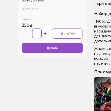
50 мг, 30 мл)
пригото
0 Отзывов
Набор д
Цена:
Набор дл
350₴
вкусовой
насыщенн
-
+
В 1 клик
для длит
дополнит
Купить
Жидкость
послевку
комфортн
парения,
Преимущ