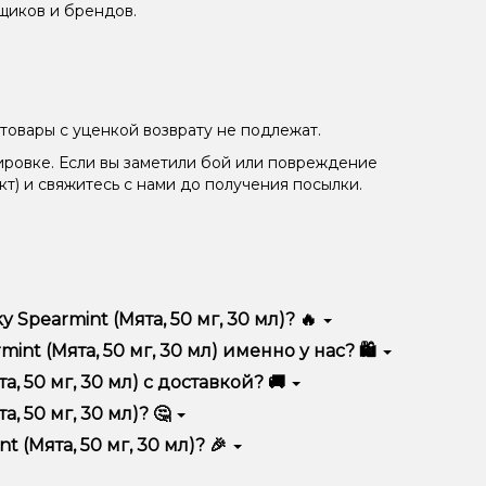
щиков и брендов.
товары с уценкой возврату не подлежат.
ировке. Если вы заметили бой или повреждение
кт) и свяжитесь с нами до получения посылки.
Spearmint (Мята, 50 мг, 30 мл)? 🔥
ичается высоким качеством, удобством
t (Мята, 50 мг, 30 мл) именно у нас? 🛍️
тимент, выгодные цены и быструю доставку.
, 50 мг, 30 мл) с доставкой? 🚚
, 50 мг, 30 мл)? 🤔
г, 30 мл) в корзину.
ян, учитывайте размер, материал и тип чаши, если
 (Мята, 50 мг, 30 мл)? 🎉
еальный вариант.
едложения. Следите за обновлениями на сайте и в