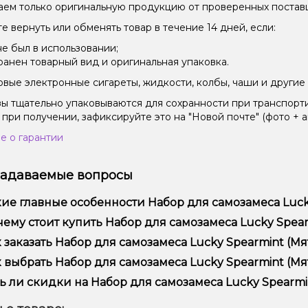
ем только оригинальную продукцию от проверенных постав
е вернуть или обменять товар в течение 14 дней, если:
не был в использовании;
ранен товарный вид и оригинальная упаковка.
вые электронные сигареты, жидкости, колбы, чаши и другие 
зы тщательно упаковываются для сохранности при транспорт
 при получении, зафиксируйте это на "Новой почте" (фото + а
е о гарантии
задаваемые вопросы
ие главные особенности Набор для самозамеса Lucky 
ор для самозамеса Lucky Spearmint (Мята, 50 мг, 30 мл) отл
ему стоит купить Набор для самозамеса Lucky Spearmin
ользования и надежностью.
предлагаем только оригинальную продукцию, широкий ассор
 заказать Набор для самозамеса Lucky Spearmint (Мята
ме того, у нас регулярные акции и скидки для клиентов!
рмить заказ можно в несколько кликов:
 выбрать Набор для самозамеса Lucky Spearmint (Мята
Добавьте Набор для самозамеса Lucky Spearmint (Мята, 50 м
ор зависит от ваших предпочтений – например, если это каль
ь ли скидки на Набор для самозамеса Lucky Spearmint
п – мощность и вкус. Наши менеджеры помогут подобрать ид
Перейдите к оформлению заказа.
 Мы регулярно проводим акции и предлагаем специальные пр