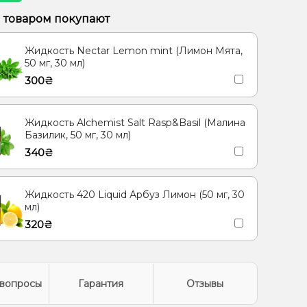
 Малина, Черника/Голубика
м товаром покупают
, Ментол/Эвкалипт
Гуава, Кактус, Киви
Жидкость Nectar Lemon mint (Лимон Мята,
50 мг, 30 мл)
300₴
Жидкость Alchemist Salt Rasp&Basil (Малина
Базилик, 50 мг, 30 мл)
340₴
Жидкость 420 Liquid Арбуз Лимон (50 мг, 30
мл)
320₴
вопросы
Гарантия
Отзывы