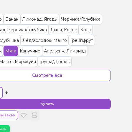
о
Банан
Лимонад, Ягоды
Черника/Голубика
ад, Черника/Голубика
Дыня, Кокос
Кола
Клубника
Лёд/Холодок, Манго
Грейпфрут
к
Мята
Капучино
Апельсин, Лимонад
Манго, Маракуйя
Груша/Дюшес
рут, Клубника, Лимонад
Клубника
Ягоды
Смотреть все
/Черешня, Лимонад
Лимонад, Сливки/Крем
+
а, Лимонад
Лимонад, Чай
Лаванда, Лимонад
 Лимон, Лимонад
Лимонад, Манго, Маракуйя
Купить
о
Лимонад, Роза
Арбуз, Лимонад
Виноград
й заказ
Лимонад, Мохито, Огурец
чии