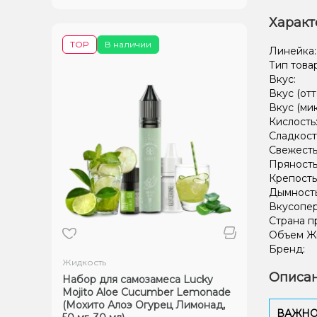
Характ
TOP
В наличии
Линейка
Тип това
Вкус:
Вкус (отт
Вкус (ми
Кислость
Сладкост
Свежесть
Пряность
Крепость
Дымност
Вкусопе
Страна п
Объем Жи
Бренд:
Жидкость
Описан
Набор для самозамеса Lucky
Mojito Aloe Cucumber Lemonade
(Мохито Алоэ Огурец Лимонад,
ВАЖНО: 