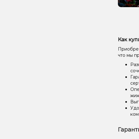
Как куп
Приобрес
что мы п
Раз
соч
Гар
сер
Опе
жиж
Выг
Удо
ком
Гарант