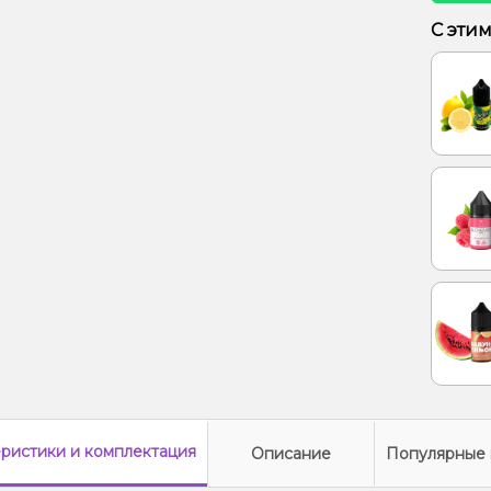
Лимон,
С эти
Ананас
еристики
и комплектация
Описание
Популярные 