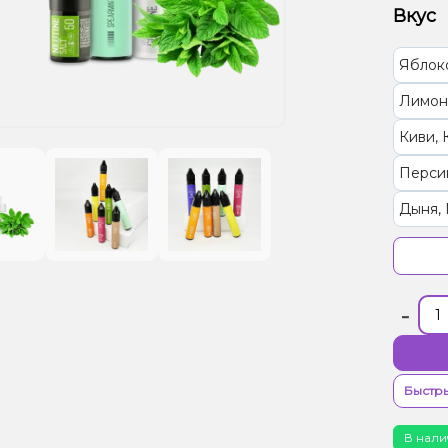
Вкус
Яблок
Лимон
Киви, 
Перси
Дыня, 
Грейпф
Вишня
-
Бузин
Лайм,
Мохит
Быстры
Алоэ, 
В нали