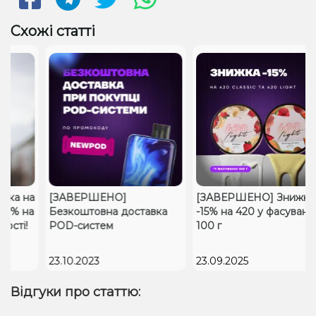
Схожі статті
ка на
[ЗАВЕРШЕНО]
[ЗАВЕРШЕНО] Знижка
10% на
Безкоштовна доставка
-15% на 420 у фасуванні
сті!
POD-систем
100 г
23.10.2023
23.09.2025
Відгуки про статтю: