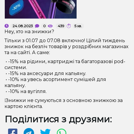
Рідини для електронних сигарет
Подарункові набори
24.08.2023
0
439
5 хв.
Hey, хто на знижки?
Уцінка
Тільки з 01.07 до 07.08 включно! Цілий тиждень
знижок на безліч товарів у роздрібних магазинах
та на сайті. А саме:
• -15% на рідини, картриджі та багаторазові pod-
системи.
• -15% на аксесуари для кальянy.
• -10% на увесь асортимент сумішей для
кaльяну.
• -10% на вугілля.
❕Знижки не сумуються з основною знижкою за
картою клієнта.
Поділитися з друзями: