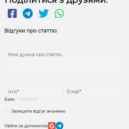
деяких складових...
Відгуки про статтю:
Бали
Залишити відгук анонімно
Увійти за допомогою