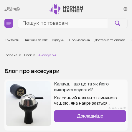
Кальяни
Контакти
Знижки та опт
Відгуки
Про магазин
Доставка та оплата
Г
Тютюн для кальяну та кальянні суміші
Головна
Блог
Аксесуари
Вугілля для кальяну
Блог про аксесуари
Чаші для кальяну
Калауд – що це та як його
використовувати?
Аксесуари для кальяну
Класичний кальян з глиняною
чашею, яка накривається
14.04.2025
фольгованим матеріалом,
Електронні сигарети (POD)
відходить у минуле, що
Докладніше
поступово витісняється клаудом.
Тому купити кальян онлайн та
Комплектуючі для POD
використовувати для процесу