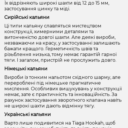
Їх відрізняють широкі шахти від 12 до 15 мм,
застосування цинку та міді.
Сирійські кальяни
Ці типи кальяну славляться мистецтвом
конструкції, химерними деталями та
витонченістю довгої шахти. Але деякі вироби,
незважаючи на красу, у застосуванні залишають
бажати кращого. Герметичність швів та
різьблення низька, тому немає гарантій гарної
тяги. І загалом, пристрій не прослужить довго.
Німецькі кальяни
Вироби із тонким нальотом східного шарму, але
перероблені під німецьке прагматичне
мислення. Особливих вишукувань у конструкції
немає, зате є практичність та інноваційність. За
рахунок застосування зворотного клапана навіть
не широкі шахти дають відмінну тягу.
Українські кальяни
Варто лише подивитися на Tiaga Hookah, щоб