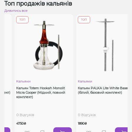
Топ продажів кальянів
Дивитись все
ТОП
ТОП
Кальяни
Кальяни
Кальян Totem Hookah Monolit
Кальян PALKA Lite White Base
ект)
Micra Cooper (Мідний, повний
(білий, базовий комплект)
комплект)
0 Відгуків
0 Відгуків
4750₴
1890₴