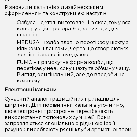
Різновиди кальянів з дизайнерським
оформленням та конструкцією наступні:
Фабула – деталі виготовлені із скла, тому вся
конструкція прозора. Є два виходи для
шлангів.
MEDUSA – колба плавно перетікає у шахту з
кількома шлангами, через що створюються
зовнішні аналогії з медузою.
FUMO – прямокутна форма колби, що
перетікає у невисоку шахту та об'ємну чашу.
Вигляд оригінальний, але до вподоби не
кожному.
Електронні кальяни
Сучасний аналог традиційних приладів для
ширяння. Для порівняння кальянів уточнимо,
що електронні пристрої не передбачають
використання тютюнових сумішей. Вони
заправляються спеціальною рідиною і за її
рахунок виробляють рясні клуби ароматної пари.