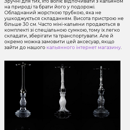
Зручні для тих, хто воліє відпочивати з кальяном
на природі та брати його у подорожі.
Обладнаний жорсткою трубкою, яка не
ушкоджується складанням. Висота пристрою не
більше 30 см. Часто міні-кальяни продаються в
комплекті зі спеціальною сумкою, тому їх легко
складати, зберігати та транспортувати. Але й
окремо можна замовити цей аксесуар, якщо
зайти до нашого
кальянного інтернет магазину
.