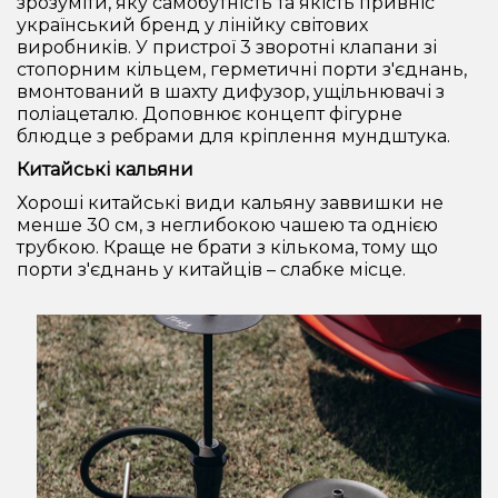
зрозуміти, яку самобутність та якість привніс
український бренд у лінійку світових
виробників. У пристрої 3 зворотні клапани зі
стопорним кільцем, герметичні порти з'єднань,
вмонтований в шахту дифузор, ущільнювачі з
поліацеталю. Доповнює концепт фігурне
блюдце з ребрами для кріплення мундштука.
Китайські кальяни
Хороші китайські види кальяну заввишки не
менше 30 см, з неглибокою чашею та однією
трубкою. Краще не брати з кількома, тому що
порти з'єднань у китайців – слабке місце.