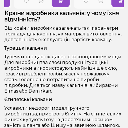
Країни виробники кальянів: у чому їхня
відмінність?
Від країни виробника залежать такі параметри
приладу для куріння, як матеріал виготовлення,
довговічність експлуатації і вартість кальяну.
Турецькі кальяни
Туреччина з давніх-давен є законодавцем моди.
Для виробництва своєї продукції турецькі
виробники використовують найміцніше скло,
красиві різьблені колби, якісну нержавіючу
сталь. Головне не потрапити на вироби
підробки. Дивіться назву кальянів, вибираючи
Elmas або Demirkan.
Єгипетські кальяни
Уславили недорогі моделі ручного
виробництва, пристрої з Єгипту. На єгипетських
ринках купують Гозу - з дерев'яним носиком
замість шланга або Шишу - зі звичною шлангою.