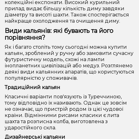
колекційні експонати. Високий курильний
прилад видає більшу кількість диму завдяки
діаметру та висоті шахти. Також спостерігається
найкраще охолодження та очищення диму.
Види кальянів: які бувають та його
порівняння?
Як і багато століть тому сьогодні можна купити
кальян, зроблений у ручну або замовити сучасну
футуристичну модель, схожі на лампи
інопланетних цивілізацій або медуз. Розглянемо
деякі види кальянних апаратів, що користуються
популярністю у споживачів.
Традиційний кальян
Класичні варіанти пов'язують із Туреччиною,
тому відповідно їх називають. Однак це зовсім
не означає, що пристрій родом із цієї чудової
країни. Відмінними рисами класики є лита
шахта та розписна колба, виготовлена з
ударостійкого скла.
Дизайнерські кальяни