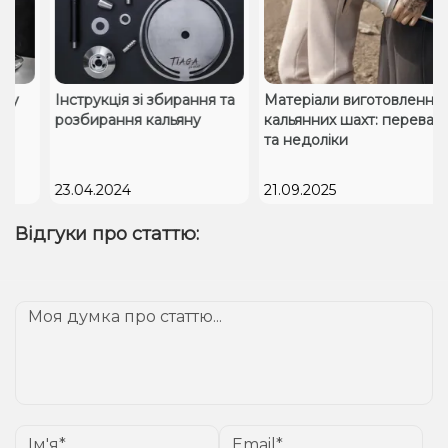
у
Інструкція зі збирання та
Матеріали виготовлення
розбирання кальяну
кальянних шахт: переваги
та недоліки
23.04.2024
21.09.2025
Відгуки про статтю: