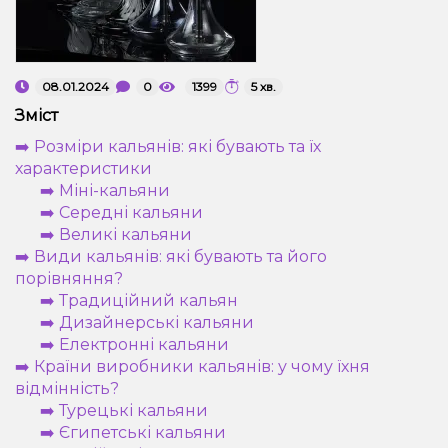
Рідини для електронних сигарет
Подарункові набори
08.01.2024
0
1399
5 хв.
Зміст
Уцінка
➡️ Розміри кальянів: які бувають та їх
характеристики
➡️ Міні-кальяни
➡️ Середні кальяни
➡️ Великі кальяни
➡️ Види кальянів: які бувають та його
порівняння?
➡️ Традиційний кальян
➡️ Дизайнерські кальяни
➡️ Електронні кальяни
➡️ Країни виробники кальянів: у чому їхня
відмінність?
➡️ Турецькі кальяни
➡️ Єгипетські кальяни