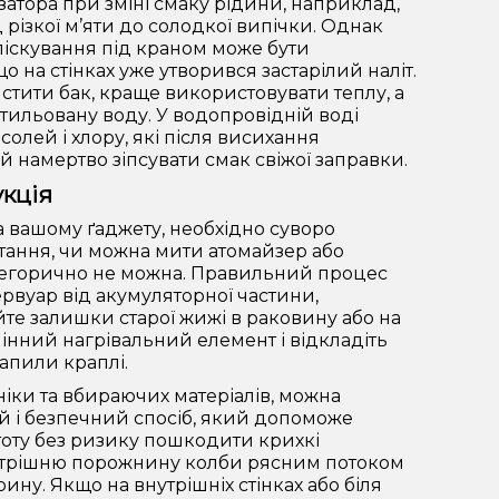
затора при зміні смаку рідини, наприклад,
 різкої м’яти до солодкої випічки. Однак
іскування під краном може бути
о на стінках уже утворився застарілий наліт.
стити бак, краще використовувати теплу, а
ильовану воду. У водопровідній воді
 солей і хлору, які після висихання
й намертво зіпсувати смак свіжої заправки.
укція
вашому ґаджету, необхідно суворо
тання, чи можна мити атомайзер або
атегорично не можна. Правильний процес
рвуар від акумуляторної частини,
те залишки старої жижі в раковину або на
мінний нагрівальний елемент і відкладіть
апили краплі.
іки та вбираючих матеріалів, можна
й і безпечний спосіб, який допоможе
оту без ризику пошкодити крихкі
нутрішню порожнину колби рясним потоком
ину. Якщо на внутрішніх стінках або біля