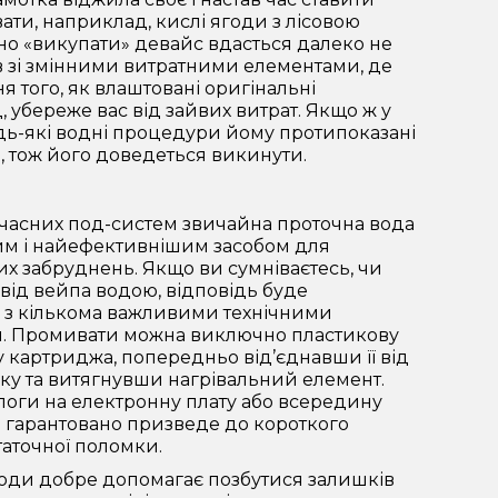
вати, наприклад, кислі ягоди з лісовою
о «викупати» девайс вдасться далеко не
 зі змінними витратними елементами, де
я того, як влаштовані оригінальні
 убереже вас від зайвих витрат. Якщо ж у
дь-які водні процедури йому протипоказані
я, тож його доведеться викинути.
учасних под-систем звичайна проточна вода
им і найефективнішим засобом для
х забруднень. Якщо ви сумніваєтесь, чи
від вейпа водою, відповідь буде
 з кількома важливими технічними
. Промивати можна виключно пластикову
у картриджа, попередньо від’єднавши її від
ку та витягнувши нагрівальний елемент.
оги на електронну плату або всередину
 гарантовано призведе до короткого
таточної поломки.
оди добре допомагає позбутися залишків