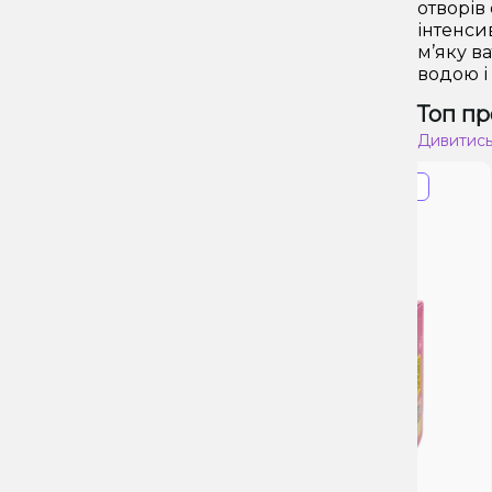
отворів
інтенси
м’яку в
водою і
Топ пр
Дивитись
Знижка 34%
Прострочення