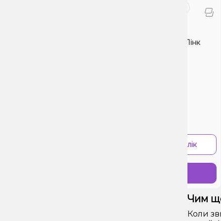
POD
P
Elf Bar Pi9000 Pink lemon (Пінк
S
Лимон) Одноразовий POD
(П
Б
0 Відгуків
0 
Ціна:
Ці
5
594₴
900₴
-
+
В 1 клік
Купити
Чим щ
Коли зв