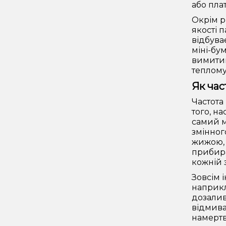
або пла
Окрім р
якості 
відбува
міні-бу
вимитий
теплому 
Як час
Частота
того, н
самий м
змінног
жижою, 
прибира
кожній 
Зовсім 
наприкл
дозалив
відмива
намертв