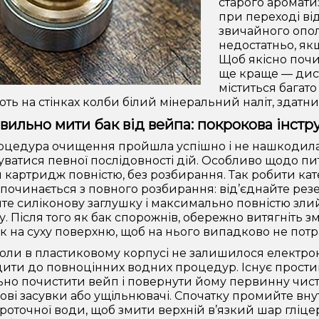
старого аромати
при переході від
звичайного опол
недостатньо, якщ
Щоб якісно почи
ще краще — дист
міститься багато
ть на стінках колби білий мінеральний наліт, здатни
вильно мити бак від вейпа: покрокова інстр
цедура очищення пройшла успішно і не нашкодила 
ватися певної послідовності дій. Особливо щодо пи
 картридж повністю, без розбирання. Так робити к
починається з повного розбирання: від’єднайте резе
те силіконову заглушку і максимально повністю злий
у. Після того як бак спорожнів, обережно витягніть з
ік на суху поверхню, щоб на нього випадково не потр
коли в пластиковому корпусі не залишилося електрон
ити до повноцінних водних процедур. Існує прости
но почистити вейп і повернути йому первинну чист
ові засувки або ущільнювачі. Спочатку промийте в
проточної води, щоб змити верхній в’язкий шар гліцер