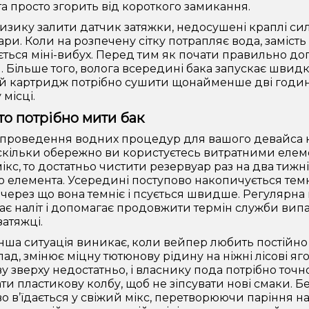
та просто згорить від короткого замикання.
изику залити датчик затяжки, недосушені краплі си
пари. Коли на розпечену сітку потрапляє вода, замі
ється міні-вибух. Перед тим як почати правильно догл
м. Більше того, волога всередині бака запускає шви
 картридж потрібно сушити щонайменше дві години 
місці.
то потрібно мити бак
 проведення водних процедур для вашого девайса на
аскільки обережно ви користуєтесь витратними елеме
ікс, то достатньо чистити резервуар раз на два тижн
о елемента. Усередині поступово накопичується темн
через що вона темніє і псується швидше. Регулярна г
є наліт і допомагає продовжити термін служби випа
затяжці.
інша ситуація виникає, коли вейпер любить постійно
ад, змінює міцну тютюнову рідину на ніжні лісові яг
у зверху недостатньо, і власнику пода потрібно точно
ти пластикову колбу, щоб не зіпсувати нові смаки. 
о в’їдається у свіжий мікс, перетворюючи паріння на