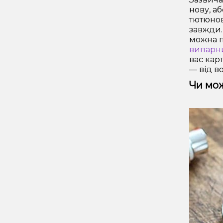
нову, а
тютюнов
завжди.
можна п
випарн
вас кар
— від в
Чи мож