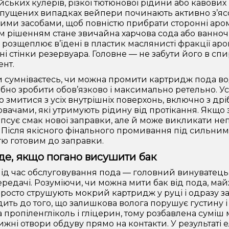
йських кулерів, різкої тютюнової рідини або кавових 
апущених випадках вейпери починають активно з’яс
ими засобами, щоб повністю прибрати сторонні аром
 рішенням стане звичайна харчова сода або ванноч
 розщеплює в’їдені в пластик маслянисті фракції аро
ні стінки резервуара. Головне — не забути його в спи
нт.
 сумніваєтесь, чи можна промити картридж пода во
ібно зробити обов’язково і максимально ретельно. 
ю змитися з усіх внутрішніх поверхонь, включно з д
вачами, які утримують рідину від протікання. Якщо 
зіпсує смак нової заправки, але й може викликати н
. Після якісного фінального промивання під сильни
стю готовим до заправки.
е, якщо погано висушити бак
під час обслуговування пода — головний винуватець 
редачі. Розуміючи, чи можна мити бак від пода, май
 просто струшують мокрий картридж у руці і одразу з
ить до того, що залишкова волога порушує густину і 
а пропіленгліколь і гліцерин, тому розбавлена суміш 
ижні отвори обдуву прямо на контакти. У результаті 