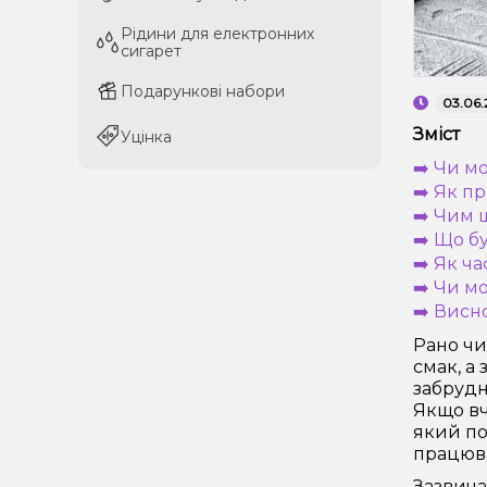
Рідини для електронних
Рідини для електронних
сигарет
сигарет
Подарункові набори
Подарункові набори
03.06.
Зміст
Уцінка
Уцінка
➡️ Чи м
➡️ Як п
➡️ Чим 
➡️ Що б
➡️ Як ч
➡️ Чи м
➡️ Висн
Рано чи
смак, а
забрудн
Якщо вч
який по
працюва
Зазвича