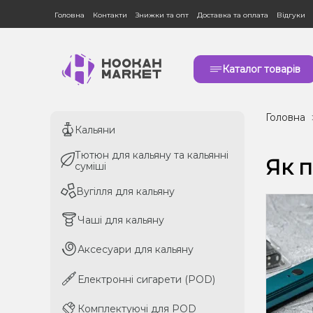
Головна
Контакти
Знижки та опт
Доставка та оплата
Відгуки
Каталог товарів
Головна
Кальяни
Кальяни
Тютюн для кальяну та кальянні
Тютюн для кальяну та кальянні
Як п
суміші
суміші
Вугілля для кальяну
Вугілля для кальяну
Чаші для кальяну
Чаші для кальяну
Аксесуари для кальяну
Аксесуари для кальяну
Електронні сигарети (POD)
Електронні сигарети (POD)
Комплектуючі для POD
Комплектуючі для POD