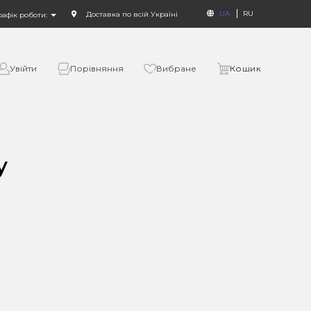
UA
RU
Доставка по всій Україні
рафік роботи:
Увійти
Порівняння
Вибране
Кошик
у