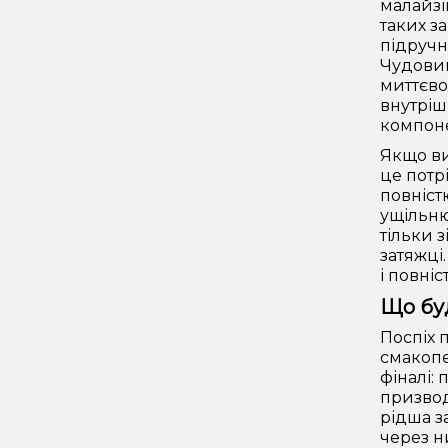
малайзі
таких з
підручн
Чудовим
миттєво
внутріш
компоне
Якщо ви
це потр
повніст
ущільню
тільки 
затяжці
і повні
Що буд
Поспіх 
смакопе
фіналі:
призвод
рідша з
через н