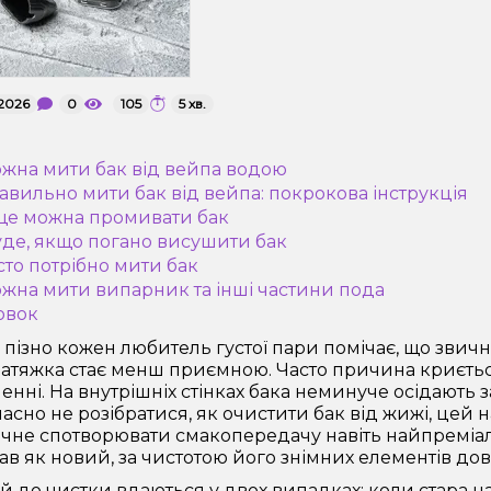
2026
0
105
5 хв.
ожна мити бак від вейпа водою
равильно мити бак від вейпа: покрокова інструкція
ще можна промивати бак
уде, якщо погано висушити бак
асто потрібно мити бак
ожна мити випарник та інші частини пода
овок
 пізно кожен любитель густої пари помічає, що звич
 затяжка стає менш приємною. Часто причина криється
енні. На внутрішніх стінках бака неминуче осідають з
асно не розібратися, як очистити бак від жижі, цей 
чне спотворювати смакопередачу навіть найпреміал
в як новий, за чистотою його знімних елементів до
й до чистки вдаються у двох випадках: коли стара на