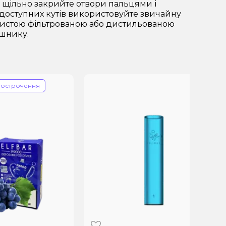
, щільно закрийте отвори пальцями і
доступних кутів використовуйте звичайну
 чистою фільтрованою або дистильованою
ушнику.
чення
З