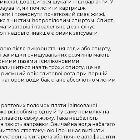
міксів), доводиться шукати інші варіанти. У
овувати, як почистити картридж
ати і повернути початковий смак жижі.
ка з чистим ізопропіловим спиртом. Спирт
матизаторів і паралельно дезінфікує
рті надовго, інакше є ризик зіпсувати
дою після використання соди або спирту,
Усі залишки очищувальних розчинів мають
рібними пазами і силіконовими
залишиться навіть трохи спирту, це не
еприємний опік слизової рота при першій
м напором води бак стане абсолютно чистим
раптових поломок плати і зіпсованої
же всі роблять одну й ту саму помилку на
аливають свіжу жижу. Така недбалість
в’язкість заправки. Звичайна вода набагато
миттєво стає текучою і починає витікати
електронна сигарета або почне автофаєрити,