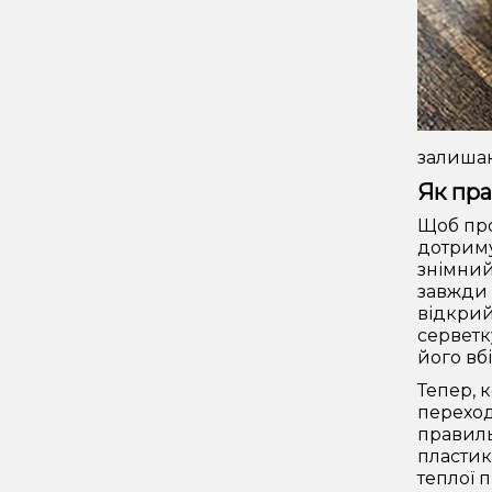
залишаю
Як пра
Щоб про
дотриму
знімний
завжди 
відкрий
серветк
його вб
Тепер, 
переход
правиль
пластик
теплої 