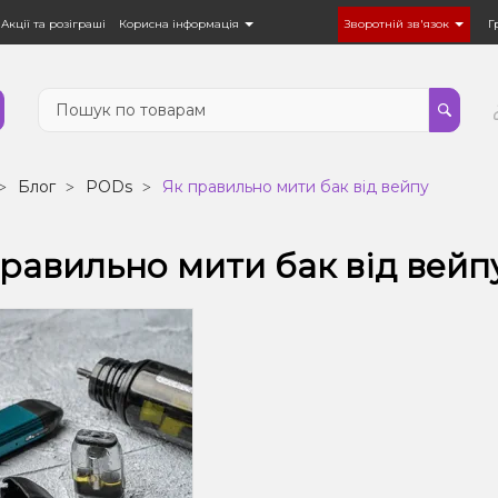
Акції та розіграші
Корисна інформація
Зворотній зв'язок
Г
Блог
PODs
Як правильно мити бак від вейпу
равильно мити бак від вейп