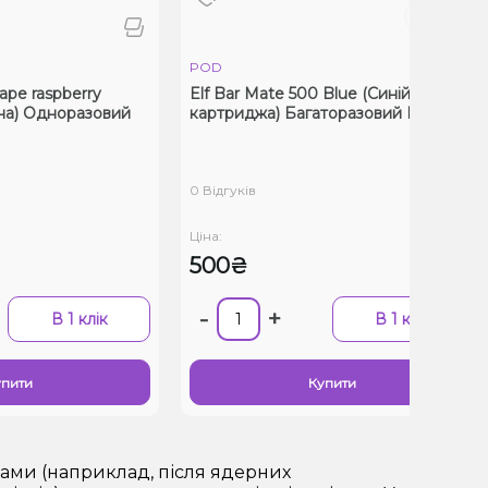
POD
P
spberry
Elf Bar Mate 500 Blue (Синій, без
El
дноразовий
картриджа) Багаторазовий POD
Лі
0 Відгуків
0 В
Ціна:
Цін
500₴
5
-
+
-
В 1 клік
В 1 клік
Купити
хами (наприклад, після ядерних