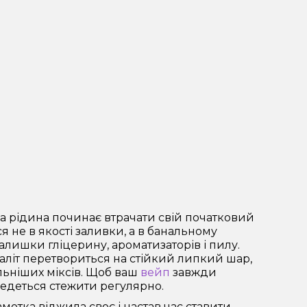
на рідина починає втрачати свій початковий
 не в якості заливки, а в банальному
алишки гліцерину, ароматизаторів і пилу.
наліт перетвориться на стійкий липкий шар,
ьніших міксів. Щоб ваш
вейп
завжди
ведеться стежити регулярно.
мотка віджила своє і настав час ставити