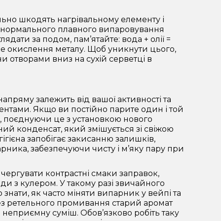
льно шкодять нагрівальному елементу і
сть нормального плавного випаровування
ядати за подом, пам’ятайте: вода + олії =
дке окислення металу. Щоб уникнути цього,
отворами вниз на сухій серветці в
пряму залежить від вашої активності та
нтами. Якщо ви постійно парите один і той
і, поєднуючи це з установкою нового
ий конденсат, який змішується зі свіжою
ігієна запобігає закисанню залишків,
рника, забезпечуючи чисту і м’яку пару при
 чергувати контрастні смаки заправок,
оди з кулером. У такому разі звичайного
 знати, як часто міняти випарник у вейпі та
Без ретельного промивання старий аромат
 неприємну суміш. Обов’язково робіть таку