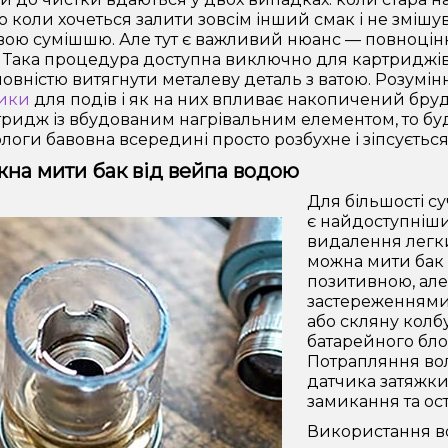
бо коли хочеться залити зовсім інший смак і не змішу
ою сумішшю. Але тут є важливий нюанс — повноцінн
 Така процедура доступна виключно для картриджів
овністю витягнути металеву деталь з ватою. Розумінн
ики
для подів і як на них впливає накопичений бруд,
тридж із вбудованим нагрівальним елементом, то бу
ологи бавовна всередині просто розбухне і зіпсуєтьс
на мити бак від вейпа водою
Для більшості с
є найдоступніш
видалення легки
можна мити бак 
позитивною, але
застереженнями
або скляну колб
батарейного бло
Потрапляння вол
датчика затяжки
замикання та ос
Використання в