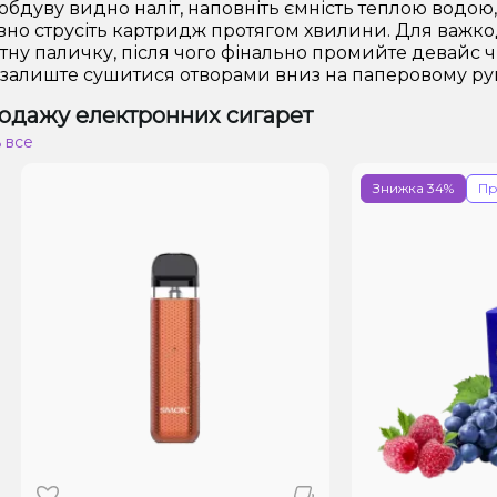
 обдуву видно наліт, наповніть ємність теплою водою
вно струсіть картридж протягом хвилини. Для важко
атну паличку, після чого фінально промийте девайс
 залиште сушитися отворами вниз на паперовому р
одажу електронних сигарет
 все
Знижка 34%
Простро