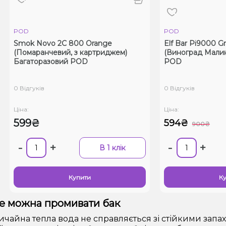
OD
POD
mok Novo 2C 800 Orange
Elf Bar Pi9000 Grape ra
омаранчевий, з картриджем)
(Виноград Малина) О
агаторазовий POD
POD
Відгуків
0 Відгуків
на:
Ціна:
99₴
594₴
900₴
-
+
-
+
В 1 клік
Купити
Купити
е можна промивати бак
ичайна тепла вода не справляється зі стійкими запа