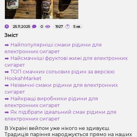
Рідини для електронних сигарет
Подарункові набори
25.11.2025
0
1927
5 хв.
Зміст
Уцінка
➡️ Найпопулярніші смаки рідини для
електронних сигарет
➡️ Найсмачніші фруктові жижі для електронних
сигарет
➡️ ТОП смачних сольових рідин за версією
HookahMarket
➡️ Незвичні смаки рідини для електронних
сигарет
➡️ Найкращі виробники рідини для
електронних сигарет
➡️ Як підібрати ідеальний смак рідини для
електронних сигарет
В Україні вейпом уже нікого не здивуєш.
Традиція паріння народжується прямо на наших