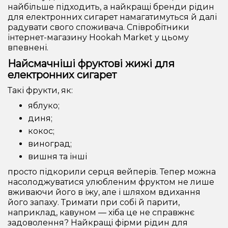
найбільше підходить, а найкращі бренди рідин
для електронних сигарет намагатимуться й далі
радувати свого споживача. Співробітники
інтернет-магазину Hookah Market у цьому
впевнені.
Найсмачніші фруктові жижі для
електронних сигарет
Такі фрукти, як:
яблуко;
диня;
кокос;
виноград;
вишня та інші
просто підкорили серця вейперів. Тепер можна
насолоджуватися улюбленим фруктом не лише
вживаючи його в їжу, але і шляхом вдихання
його запаху. Тримати при собі й парити,
наприклад, кавуном — хіба це не справжнє
задоволення? Найкращі фірми рідин для