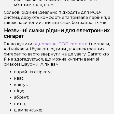
м’ятним холодком.
Сольові рідини ідеально підходять для POD-
систем, дарують комфортне та тривале паріння, а
також насичений, чистий смак без зайвої «хімії».
Незвичні смаки рідини для електронних
сигарет
Якщо купити
одноразові POD системи
і не знати,
які унікальні бувають рідини для електронних
сигарет, то варто звернути на це увагу. Багато хто
й не здогадується, що можна купити вейп зі
смаком шаурми. А як вам:
спрайт із огірком;
квас;
кактус;
піца;
абсент;
пиво;
шампанське;