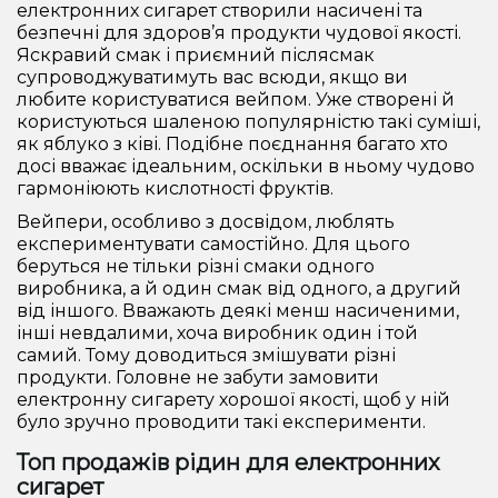
електронних сигарет створили насичені та
безпечні для здоров’я продукти чудової якості.
Яскравий смак і приємний післясмак
супроводжуватимуть вас всюди, якщо ви
любите користуватися вейпом. Уже створені й
користуються шаленою популярністю такі суміші,
як яблуко з ківі. Подібне поєднання багато хто
досі вважає ідеальним, оскільки в ньому чудово
гармоніюють кислотності фруктів.
Вейпери, особливо з досвідом, люблять
експериментувати самостійно. Для цього
беруться не тільки різні смаки одного
виробника, а й один смак від одного, а другий
від іншого. Вважають деякі менш насиченими,
інші невдалими, хоча виробник один і той
самий. Тому доводиться змішувати різні
продукти. Головне не забути замовити
електронну сигарету хорошої якості, щоб у ній
було зручно проводити такі експерименти.
Топ продажів рідин для електронних
сигарет