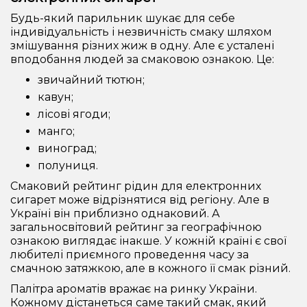
Будь-який парильник шукає для себе
індивідуальність і незвичність смаку шляхом
змішування різних жиж в одну. Але є усталені
вподобання людей за смаковою ознакою. Це:
звичайний тютюн;
кавун;
лісові ягоди;
манго;
виноград;
полуниця.
Смаковий рейтинг рідин для електронних
сигарет може відрізнятися від регіону. Але в
Україні він приблизно однаковий. А
загальносвітовий рейтинг за географічною
ознакою виглядає інакше. У кожній країні є свої
любителі приємного проведення часу за
смачною затяжкою, але в кожного її смак різний.
Палітра ароматів вражає на ринку України.
Кожному дістанеться саме такий смак, який