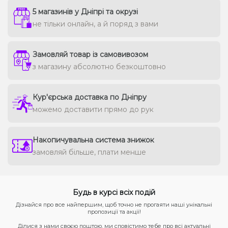
5 магазинів у Дніпрі та окрузі
не тільки онлайн, а й поряд з вами
Замовляй товар із самовивозом
з магазину абсолютно безкоштовно
Кур'єрська доставка по Дніпру
можемо доставити прямо до рук
Накопичувальна система знижок
замовляй більше, плати менше
Будь в курсі всіх подій
Дізнайся про все найпершим, щоб точно не прогаяти наші унікальні
пропозиції та акції!
Ділися з нами своєю поштою, ми сповістимо тебе про всі актуальні