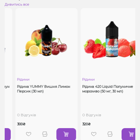
Дивитись все
Рідини
Рідини
вун
Рідина YUMMY Вишня Лимон
Рідина 420 Liquid Полуничне
Персик (30 мл)
морозиво (50 мг, 30 мл)
0 Відгуків
0 Відгуків
300₴
320₴