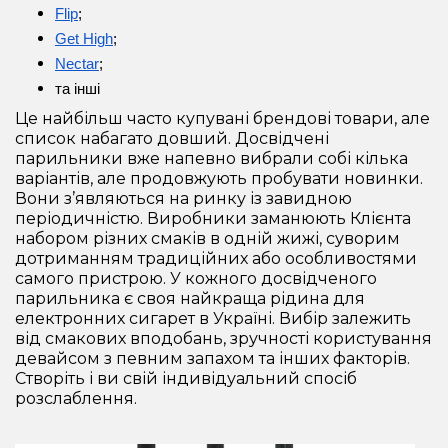
Flip
;
Get High
;
Nectar
;
та інші
Це найбільш часто купувані брендові товари, але
список набагато довший. Досвідчені
парильники вже напевно вибрали собі кілька
варіантів, але продовжують пробувати новинки.
Вони з’являються на ринку із завидною
періодичністю. Виробники заманюють Клієнта
набором різних смаків в одній жижі, суворим
дотриманням традиційних або особливостями
самого пристрою. У кожного досвідченого
парильника є своя найкраща рідина для
електронних сигарет в Україні. Вибір залежить
від смакових вподобань, зручності користування
девайсом з певним запахом та інших факторів.
Створіть і ви свій індивідуальний спосіб
розслаблення.