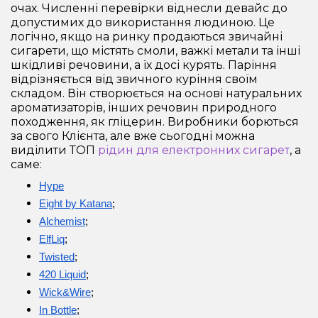
очах. Численні перевірки віднесли девайс до
допустимих до використання людиною. Це
логічно, якщо на ринку продаються звичайні
сигарети, що містять смоли, важкі метали та інші
шкідливі речовини, а їх досі курять. Паріння
відрізняється від звичного куріння своїм
складом. Він створюється на основі натуральних
ароматизаторів, інших речовин природного
походження, як гліцерин. Виробники борються
за свого Клієнта, але вже сьогодні можна
виділити ТОП
рідин для електронних сигарет
, а
саме:
Hype
Eight by Katana
;
Alchemist
;
ElfLiq
;
Twisted
;
420 Liquid
;
Wick&Wire
;
In Bottle
;