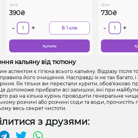
а:
Ціна:
90₴
730₴
+
-
+
В 1 клік
Купити
Купити
ння кальяну від тютюну
м аспектом є гігієна всього кальяну. Відразу після т
 правила його очищення. Насправді їх не так багато, 
уріння. Як тільки ви перестали курити, обов'язково 
Це допоможе прибрати всі залишки, які при майбутн
арто раз на кілька курінь проводити генеральне чище
ьному розчині або розчині соди та води, прочистіть 
цьому весь секрет чистоти.
литися з друзями: