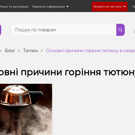
Акції та розіграші
Корисна інформація
Зворотній зв'язок
Г
Блог
Тютюн
Основні причини горіння тютюну в калья
вні причини горіння тютюну