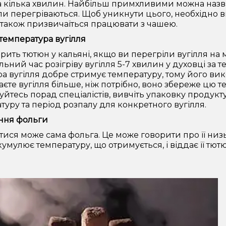
 кілька хвилин. Найбільш примхливими можна назват
ли перегріваються. Щоб уникнути цього, необхідно в
а також призвичаїться працювати з чашею.
температура вугілля
орить тютюн у кальяні, якщо ви перегріли вугілля н
ьний час розігріву вугілля 5-7 хвилин у духовці за т
ра вугілля добре стримує температуру, тому його ви
ваєте вугілля більше, ніж потрібно, воно збереже цю 
йтесь порад спеціалістів, вивчіть упаковку продук
туру та період розпалу для конкретного вугілля.
ння фольги
тися може сама фольга. Це може говорити про її низь
кумулює температуру, що отримується, і віддає її тют
.