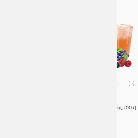
Тютюн
Тю
Тютюн Unity x Lebiga Berry
Тю
Lemonade (Ягідний Лимонад, 100 г)
Ic
4
2 Відгуків
4