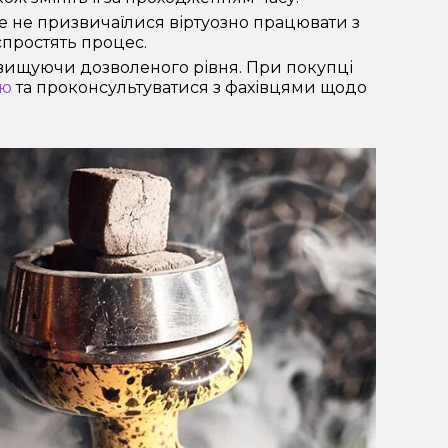
е не призвичаїлися віртуозно працювати з
спростять процес.
евищуючи дозволеного рівня. При покупці
ою
та проконсультуватися з фахівцями щодо