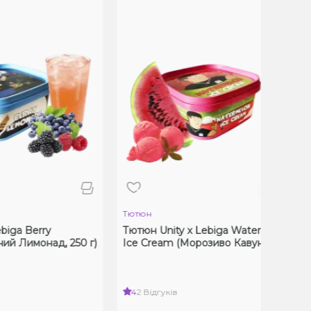
Тютюн
Тют
rry
Тютюн Unity x Lebiga Watermelon
Тют
онад, 250 г)
Ice Cream (Морозиво Кавун, 250 г)
4
2 Відгуків
0 Ві