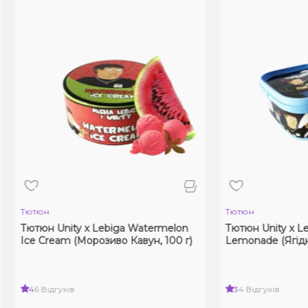
тюн
Тютюн
тюн Unity x Lebiga Watermelon
Тютюн Unity x Lebiga Be
e Cream (Морозиво Кавун, 100 г)
Lemonade (Ягідний Лим
6 Відгуків
3
4 Відгуків