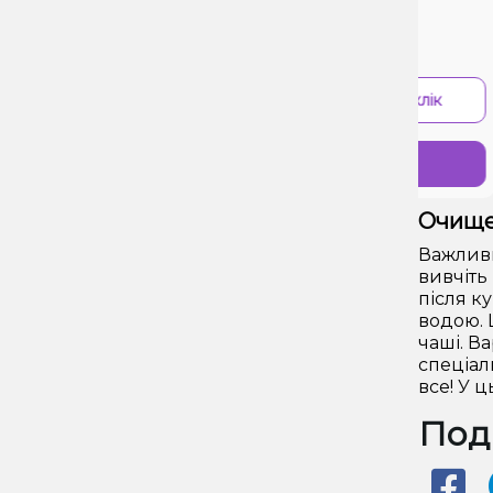
Ціна:
Цін
390₴
3
-
+
-
В 1 клік
Купити
Очище
Важливи
вивчіть
після к
водою. 
чаші. В
спеціал
все! У 
Поді