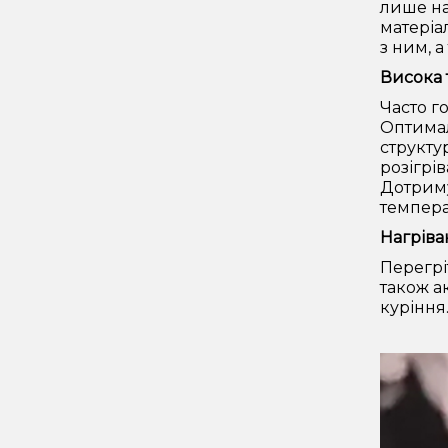
лише на
матеріа
з ним, 
Висока 
Часто г
Оптимал
структу
розігрі
Дотриму
темпера
Нагріва
Перегрі
також а
куріння