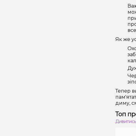
Ва
мож
при
про
все
Як же ус
Охо
заб
кал
Дуж
Чер
зіп
Тепер в
пам'ятат
диму, см
Топ пр
Дивитись