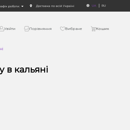
UA
RU
Доставка по всій Україні
рафік роботи:
Увійти
Порівняння
Вибране
Кошик
ні
 в кальяні