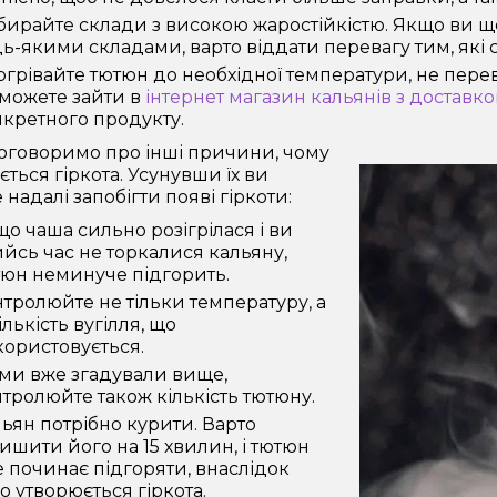
ирайте склади з високою жаростійкістю. Якщо ви щ
ь-якими складами, варто віддати перевагу тим, які 
грівайте тютюн до необхідної температури, не пер
можете зайти в
інтернет магазин кальянів з доставк
кретного продукту.
оговоримо про інші причини, чому
ється гіркота. Усунувши їх ви
надалі запобігти появі гіркоти:
о чаша сильно розігрілася і ви
йсь час не торкалися кальяну,
юн неминуче підгорить.
тролюйте не тільки температуру, а
ількість вугілля, що
ористовується.
ми вже згадували вище,
тролюйте також кількість тютюну.
ьян потрібно курити. Варто
ишити його на 15 хвилин, і тютюн
 починає підгоряти, внаслідок
о утворюється гіркота.