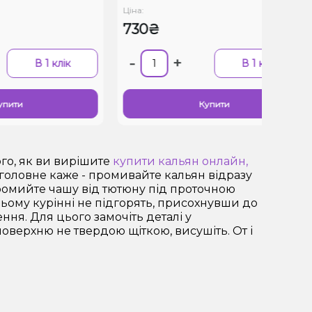
Ціна:
Ціна
730₴
33
-
+
-
В 1 клік
В 1 клік
Купити
ого, як ви вирішите
купити кальян онлайн,
і головне каже - промивайте кальян відразу
промийте чашу від тютюну під проточною
ьому курінні не підгорять, присохнувши до
ння. Для цього замочіть деталі у
поверхню не твердою щіткою, висушіть. От і