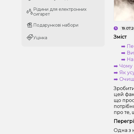
Рідини для електронних
Рідини для електронних
сигарет
сигарет
Подарункові набори
Подарункові набори
19.07.
Зміст
Уцінка
Уцінка
➡️ Пе
➡️ В
➡️ Н
➡️ Чому
➡️ Як у
➡️ Очищ
Зробити
цей фак
що прос
потрібн
про те,
Перегрі
Одна з 