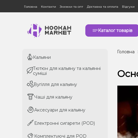
Головна
Контакти
Знижки та опт
Доставка та оплата
Відгуки
Каталог товарів
Головна
Кальяни
Кальяни
Тютюн для кальяну та кальянні
Тютюн для кальяну та кальянні
Осно
суміші
суміші
Вугілля для кальяну
Вугілля для кальяну
Чаші для кальяну
Чаші для кальяну
Аксесуари для кальяну
Аксесуари для кальяну
Електронні сигарети (POD)
Електронні сигарети (POD)
Комплектуючі для POD
Комплектуючі для POD