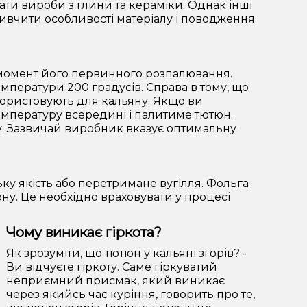
и вироби з глини та кераміки. Однак інші
ивчити особливості матеріалу і поводження
а момент його первинного розпалювання.
емператури 200 градусів. Справа в тому, що
користовують для кальяну. Якщо ви
температуру всередині і палитиме тютюн.
ту. Зазвичай виробник вказує оптимальну
ку якість або перетримане вугілля. Фольга
юну. Це необхідно враховувати у процесі
Чому виникає гіркота?
Як зрозуміти, що тютюн у кальяні згорів? -
Ви відчуєте гіркоту. Саме гіркуватий
неприємний присмак, який виникає
через якийсь час куріння, говорить про те,