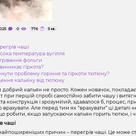
2025
0
776
5 хв.
регрів чаші
исока температура вугілля
агрівання фольги
 виникає гіркота?
сунути проблему горіння та гіркоти тютюну?
ення кальяну від тютюну
 добрий кальян не просто. Кожен новачок, покладає
т при першій спробі самостійно забити чашу і витяг
та конструкція і зрозумілий, здавалося б, процес, пр
о врахувати. Але перед тим як "врахувати" ці деталі 
 що робити, якщо запускаючи кальян горить тютюн, і ч
в чаші
найпоширеніших причин – перегрів чаші. Це може ст