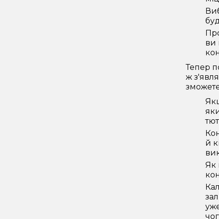
Виб
буд
Про
ви 
кон
Тепер п
ж з'явля
зможете 
Якщ
яки
тют
Кон
й к
вик
Як 
кон
Кал
зал
уже
чог