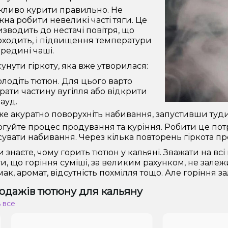
жливо курити правильно. Не
на робити невеликі часті тяги. Це
зводить до нестачі повітря, що
ходить, і підвищення температури
редині чаші.
унути гіркоту, яка вже утворилася:
лодіть тютюн. Для цього варто
рати частину вугілля або відкрити
ауд.
е акуратно поворухніть набивання, запустивши туди
гуйте процес продування та куріння. Робити це пот
сувати набивання. Через кілька повторень гіркота пр
и знаєте, чому горить тютюн у кальяні. Зважати на вс
и, що горіння суміші, за великим рахунком, не залежить
ак, аромат, відсутність похмілля тощо. Але горіння з
одажів тютюну для кальяну
 все