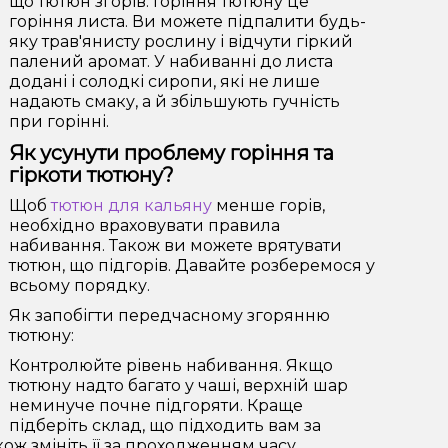
що тютюн згорів. Горіння тютюну це
горіння листа. Ви можете підпалити будь-
яку трав'янисту рослину і відчути гіркий
палений аромат. У набиванні до листа
додані і солодкі сиропи, які не лише
надають смаку, а й збільшують гучність
при горінні.
Як усунути проблему горіння та
гіркоти тютюну?
Щоб
тютюн для кальяну
менше горів,
необхідно враховувати правила
набивання. Також ви можете врятувати
тютюн, що підгорів. Давайте розберемося у
всьому порядку.
Як запобігти передчасному згорянню
тютюну:
Контролюйте рівень набивання. Якщо
тютюну надто багато у чаші, верхній шар
неминуче почне підгоряти. Краще
підберіть склад, що підходить вам за
ож змініть її за проходженням часу.