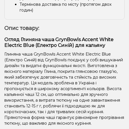
Термінова доставка по місту (протягом двох
годин)
Опис товару:
Огляд Глиняна чаша GrynBowls Accent White
Electric Blue (Електро Синій) для кальяну
Глиняна чаша GrynBowls Accent White Electric Blue
(Електро Синій) від GrynBowls поєднує у собі вишуканий
дизайн та видатні функціональні якості. Виготовлена ​​з
якісного матеріалу Глина, покрита глянсовою глазур'ю,
який забезпечує довговічність та стійкість до високих
температур. Ця модель зроблена в Україна і
пропонується в широкому асортименті кольорів. Висота
кальянної чаші 12 см, що оптимально для зручного
використання, а витрата тютюну на одне завантаження
становить 12-15 г г, роблячи її підходящою як для
короткочасних, так і для тривалих сесій куріння.
Прямоточна форма чаші гарантує рівномірне прогрівання
тютюну, що важливо для якісного куріння.