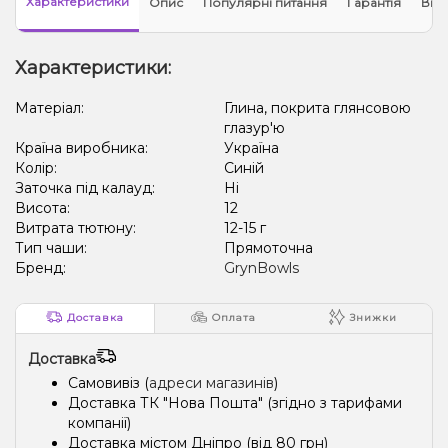
Характеристики
Опис
Популярні питання
Гарантія
Відг
Характеристики:
Матеріал:
Глина, покрита глянсовою
глазур'ю
Країна виробника:
Україна
Колір:
Синій
Заточка під калауд:
Ні
Висота:
12
Витрата тютюну:
12-15 г
Тип чаши:
Прямоточна
Бренд:
GrynBowls
Доставка
Оплата
Знижки
Доставка
Самовивіз (
адреси магазинів
)
Доставка ТК "Нова Пошта" (згідно з тарифами
компанії)
Доставка містом Дніпро (від 80 грн)