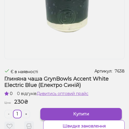
Рідини для електронних сигарет
Подарункові набори
Уцінка
Артикул:
7638
Є в наявності
Глиняна чаша GrynBowls Accent White
Electric Blue (Електро Синій)
0
0 відгуків
Дивитись оптовий прайс
230₴
Ціна:
Купити
-
+
Швидке замовлення