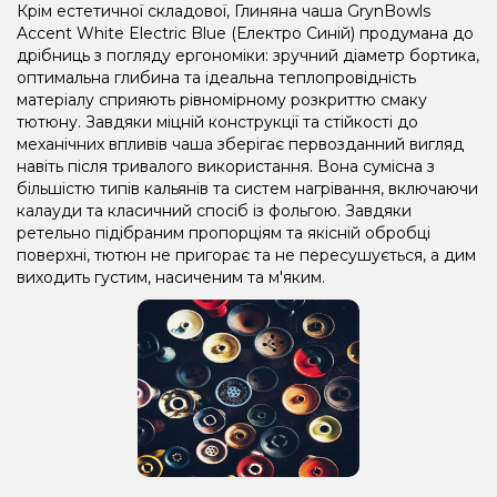
Крім естетичної складової, Глиняна чаша GrynBowls
Accent White Electric Blue (Електро Синій) продумана до
дрібниць з погляду ергономіки: зручний діаметр бортика,
оптимальна глибина та ідеальна теплопровідність
матеріалу сприяють рівномірному розкриттю смаку
тютюну. Завдяки міцній конструкції та стійкості до
механічних впливів чаша зберігає первозданний вигляд
навіть після тривалого використання. Вона сумісна з
більшістю типів кальянів та систем нагрівання, включаючи
калауди та класичний спосіб із фольгою. Завдяки
ретельно підібраним пропорціям та якісній обробці
поверхні, тютюн не пригорає та не пересушується, а дим
виходить густим, насиченим та м'яким.