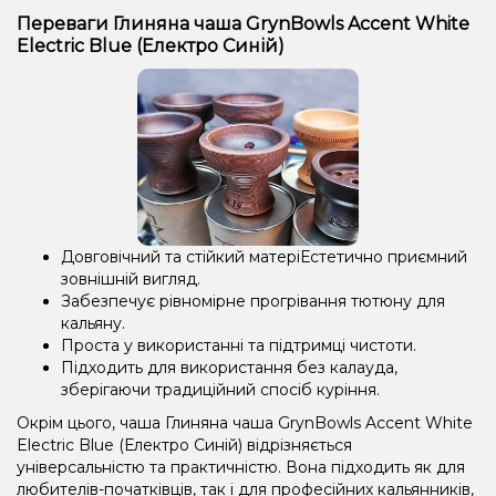
Переваги Глиняна чаша GrynBowls Accent White
Electric Blue (Електро Синій)
Довговічний та стійкий матеріЕстетично приємний
зовнішній вигляд.
Забезпечує рівномірне прогрівання тютюну для
кальяну.
Проста у використанні та підтримці чистоти.
Підходить для використання без калауда,
зберігаючи традиційний спосіб куріння.
Окрім цього, чаша Глиняна чаша GrynBowls Accent White
Electric Blue (Електро Синій) відрізняється
універсальністю та практичністю. Вона підходить як для
любителів-початківців, так і для професійних кальянників,