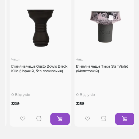
Чаші
Чаші
Глиняна чаша Gusto Bowls Black
Глиняна чаша Tiaga Star Violet
Killa (Чорний, без поливання)
(Фіолетовий)
0 Відгуків
0 Відгуків
320₴
325₴