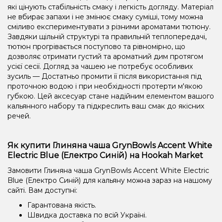
які цінують стабільність смаку і легкість догляду. Матеріал
не вбирає запахи і не змінює смаку суміші, тому можна
сміливо експериментувати з різними ароматами тютюну.
Завдяки щільній структурі та правильній теплопередачі,
тютюн прогрівається поступово та рівномірно, що
дозволяє отримати густий та ароматний дим протягом
усієї сесії. Догляд за чашею не потребує особливих
зусиль — Достатньо промити її після використання під
проточною водою і при необхідності протерти м'якою
губкою. Цей аксесуар стане надійним елементом вашого
кальянного набору та підкреслить ваш смак до якісних
речей.
Як купити Глиняна чаша GrynBowls Accent White
Electric Blue (Електро Синій) на Hookah Market
Замовити Глиняна чаша GrynBowls Accent White Electric
Blue (Електро Синій) для кальяну можна зараз на нашому
сайті. Вам доступні:
Гарантована якість.
Швидка доставка по всій Україні.