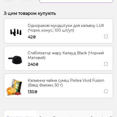
З цим товаром купують
Одноразові мундштуки для кальяну LUX
(Чорні, конус, 100 шт/уп)
42₴
Стабілізатор жару Калауд Black (Чорний
Матовий)
240₴
Кальянна чайна суміш Pixtea Vivid Fusion
(Вівід Фьюжн, 50 г)
130₴