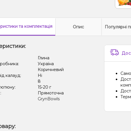
еристики
та комплектація
Опис
Популярні п
еристики:
Дос
:
Глина
иробника:
Україна
Коричневий
Само
ід калауд:
Ні
Дост
8
компа
тютюну:
15-20 г
Дост
:
Прямоточна
Терм
GrynBowls
овару: