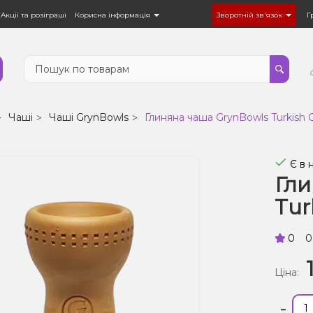
Акції та розіграші
Корисна інформація
Зворотній зв'язок
Г
Чаші
Чаші GrynBowls
Глиняна чаша GrynBowls Turkish C
Є в 
Гли
Tur
0
0
Ціна:
-