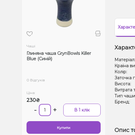
Характ
Чаші
Характ
Глиняна чаша GrynBowls Killer
Blue (Синій)
Матеріал
Країна в
Колір:
Заточка п
0 Відгуків
Висота:
Витрата 
Ціна:
Тип чаши
230₴
Бренд:
-
+
В 1 клік
Купити
Опис т