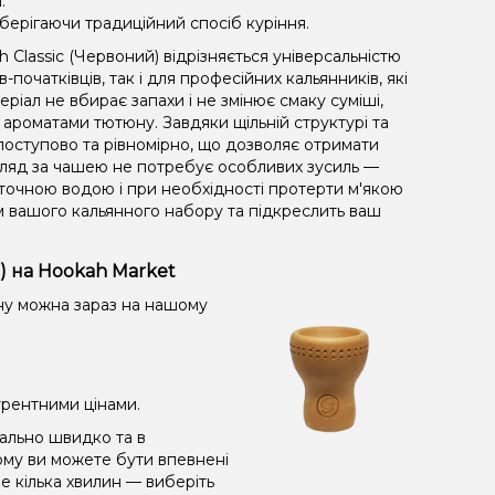
.
берігаючи традиційний спосіб куріння.
 Classic (Червоний) відрізняється універсальністю
початківців, так і для професійних кальянників, які
теріал не вбирає запахи і не змінює смаку суміші,
ароматами тютюну. Завдяки щільній структурі та
поступово та рівномірно, що дозволяє отримати
Догляд за чашею не потребує особливих зусиль —
оточною водою і при необхідності протерти м'якою
 вашого кальянного набору та підкреслить ваш
) на Hookah Market
яну можна зараз на нашому
урентними цінами.
ально швидко та в
тому ви можете бути впевнені
е кілька хвилин — виберіть