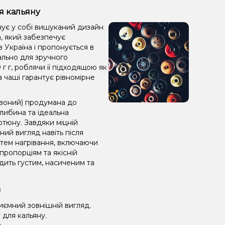
я кальяну
днує у собі вишуканий дизайн
на, який забезпечує
в Україна і пропонується в
ально для зручного
г г, роблячи її підходящою як
а чаші гарантує рівномірне
ервоний) продумана до
либина та ідеальна
ютюну. Завдяки міцній
ний вигляд навіть після
стем нагрівання, включаючи
пропорціям та якісній
дить густим, насиченим та
)
иємний зовнішній вигляд.
для кальяну.