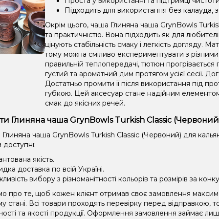
Проста у використанні та підтримці чистоти
Підходить для використання без калауда, з
Окрім цього, чаша Глиняна чаша GrynBowls Turkish
та практичністю. Вона підходить як для любителів-
цінують стабільність смаку і легкість догляду. Ма
тому можна сміливо експериментувати з різними 
правильній теплопередачі, тютюн прогрівається 
густий та ароматний дим протягом усієї сесії. 
Достатньо промити її після використання під пр
губкою. Цей аксесуар стане надійним елементом
смак до якісних речей.
ти Глиняна чаша GrynBowls Turkish Classic (Червоний
 Глиняна чаша GrynBowls Turkish Classic (Червоний) для каль
м доступні:
антована якість.
дка доставка по всій Україні.
ливість вибору з різноманітності кольорів та розмірів за конк
о про те, щоб кожен клієнт отримав своє замовлення максим
у стані. Всі товари проходять перевірку перед відправкою, 
ності та якості продукції. Оформлення замовлення займає лиш