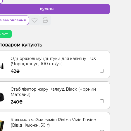
Купити
е замовлення
ності
 товаром купують
Одноразові мундштуки для кальяну LUX
(Чорні, конус, 100 шт/уп)
42₴
Стабілізатор жару Калауд Black (Чорний
Матовий)
240₴
Кальянна чайна суміш Pixtea Vivid Fusion
(Вівід Фьюжн, 50 г)