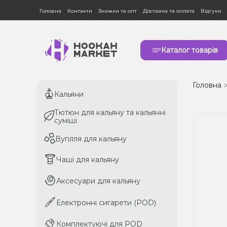
Головна
Контакти
Знижки та опт
Доставка та оплата
Відгуки
Каталог товарів
Головна
Кальяни
Кальяни
Тютюн для кальяну та кальянні
Тютюн для кальяну та кальянні
суміші
суміші
Вугілля для кальяну
Вугілля для кальяну
Чаші для кальяну
Чаші для кальяну
Аксесуари для кальяну
Аксесуари для кальяну
Електронні сигарети (POD)
Електронні сигарети (POD)
Комплектуючі для POD
Комплектуючі для POD