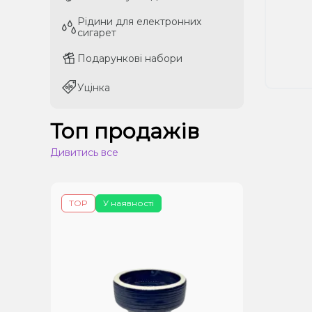
Рідини для електронних
Рідини для електронних
сигарет
сигарет
Подарункові набори
Подарункові набори
Уцінка
Уцінка
Топ продажів
Дивитись все
TOP
У наявності