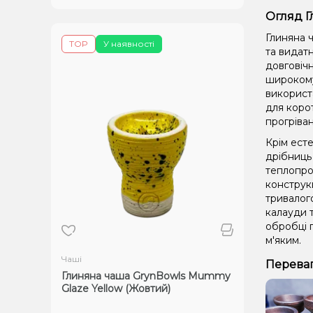
Огляд Г
Глиняна ч
TOP
У наявності
та видатн
довговічн
широкому
використа
для корот
прогріван
Крім есте
дрібниць 
теплопро
конструкц
тривалого
калауди т
обробці 
м'яким.
Чаші
Переваг
Глиняна чаша GrynBowls Mummy
Glaze Yellow (Жовтий)