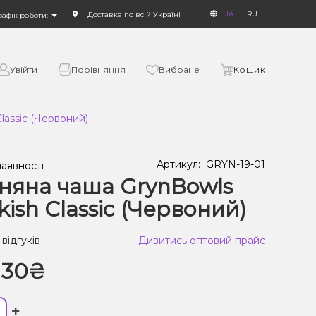
UA
RU
Доставка по всій Україні
рафік роботи:
Увійти
Порівняння
Вибране
Кошик
lassic (Червоний)
Артикул:
GRYN-19-01
наявності
няна чаша GrynBowls
kish Classic (Червоний)
 відгуків
Дивитись оптовий прайс
130₴
+