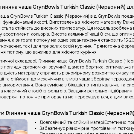
линяна чаша GrynBowls Turkish Classic (Червоний) дл
аша GrynBowls Turkish Classic (Червоний) від GrynBowls поє
і функціональні якості. Виготовлена ​​з якісного матеріалу Гли
ість та стійкість до високих температур. Ця модель зроблена 
 асортименті кольорів. Висота кальянної чаші 8 см, що оптим
ння, а витрата тютюну на одне завантаження становить 15-20 
кочасних, так і для тривалих сесій куріння. Прямоточна форм
ня тютюну, що важливо для якісного куріння.
тичної складової, Глиняна чаша GrynBowls Turkish Classic (Ч
з погляду ергономіки: зручний діаметр бортика, оптимальна г
відність матеріалу сприяють рівномірному розкриттю смаку т
ії та стійкості до механічних впливів чаша зберігає первоздан
 використання. Вона сумісна з більшістю типів кальянів та си
а класичний спосіб із фольгою. Завдяки ретельно підібраним 
поверхні, тютюн не пригорає та не пересушується, а дим вихо
и Глиняна чаша GrynBowls Turkish Classic (Червоний
Довговічний та стійкий матеріЕстетично пр
Забезпечує рівномірне прогрівання тютюну 