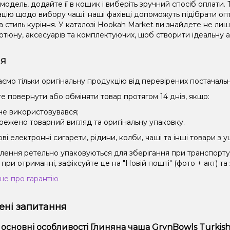
модель, додайте її в кошик і виберіть зручний спосіб оплати
ацію щодо вибору чаші: наші фахівці допоможуть підібрати оп
а стиль куріння. У каталозі Hookah Market ви знайдете не лиш
тютюну, аксесуарів та комплектуючих, щоб створити ідеальну 
ія
ємо тільки оригінальну продукцію від перевірених постачальн
е повернути або обміняти товар протягом 14 днів, якщо:
 не використовувався;
режено товарний вигляд та оригінальну упаковку.
і електронні сигарети, рідини, колби, чаші та інші товари з
влення ретельно упаковуються для зберігання при транспорт
при отриманні, зафіксуйте це на "Новій пошті" (фото + акт) та
ше про гарантію
ні запитання
 основні особливості Глиняна чаша GrynBowls Turkish 