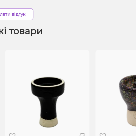
лати відгук
жі товари