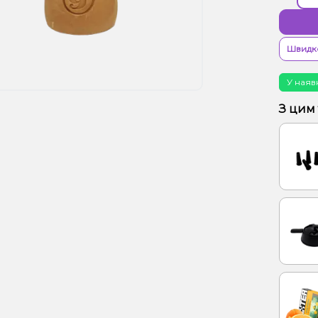
Швидк
У наяв
З цим