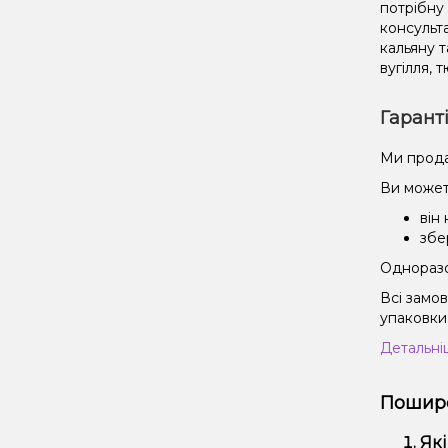
потрібну 
консульт
кальяну т
вугілля, 
Гарант
Ми прода
Ви может
він
збе
Одноразов
Всі замо
упаковки 
Детальні
Пошире
Які