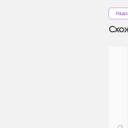
Надіс
Схо