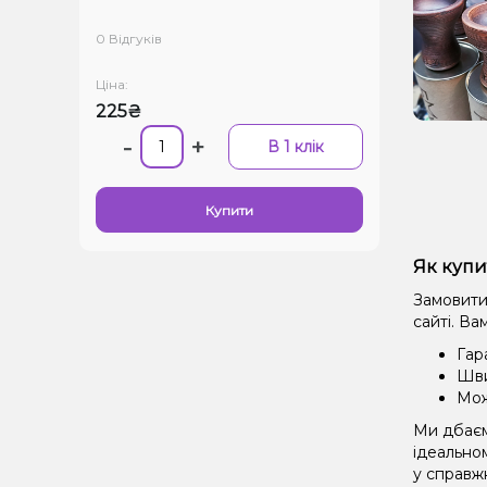
0 Відгуків
Ціна:
225₴
-
+
В 1 клік
Купити
Як купи
Замовити
сайті. Ва
Гар
Шви
Мож
Ми дбаєм
ідеальном
у справж