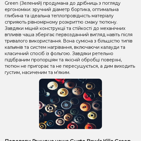
Green (Зелений) продумана до дрібниць з погляду
ергономіки: зручний діаметр бортика, оптимальна
глибина та ідеальна теплопровідність матеріалу
сприяють рівномірному розкриттю смаку тютюну.
Завдяки міцній конструкції та стійкості до механічних
впливів чаша зберігає первозданний вигляд навіть після
тривалого використання. Вона сумісна з більшістю типів
кальянів та систем нагрівання, включаючи калауди та
класичний спосіб із фольгою. Завдяки ретельно
підібраним пропорціям та якісній обробці поверхні,
тютюн не пригорає та не пересушується, а дим виходить
густим, насиченим та м'яким.