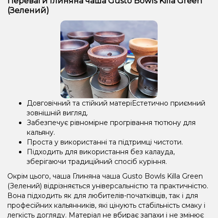
Переваги Глиняна чаша Gusto Bowls Killa Green
(Зелений)
Довговічний та стійкий матеріЕстетично приємний
зовнішній вигляд.
Забезпечує рівномірне прогрівання тютюну для
кальяну.
Проста у використанні та підтримці чистоти.
Підходить для використання без калауда,
зберігаючи традиційний спосіб куріння.
Окрім цього, чаша Глиняна чаша Gusto Bowls Killa Green
(Зелений) відрізняється універсальністю та практичністю.
Вона підходить як для любителів-початківців, так і для
професійних кальянників, які цінують стабільність смаку і
легкість догляду. Матеріал не вбирає запахи і не змінює