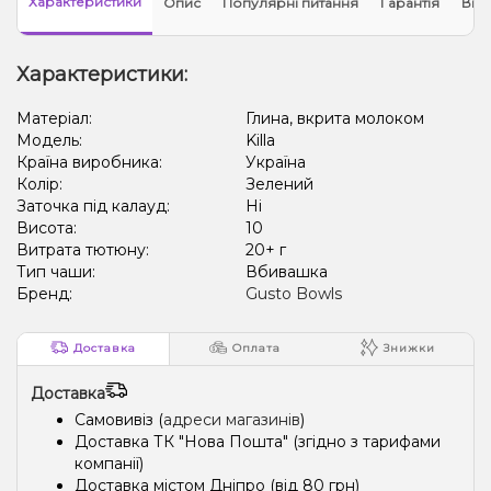
Характеристики
Опис
Популярні питання
Гарантія
Відг
Характеристики:
Матеріал:
Глина, вкрита молоком
Модель:
Killa
Країна виробника:
Україна
Колір:
Зелений
Заточка під калауд:
Ні
Висота:
10
Витрата тютюну:
20+ г
Тип чаши:
Вбивашка
Бренд:
Gusto Bowls
Доставка
Оплата
Знижки
Доставка
Самовивіз (
адреси магазинів
)
Доставка ТК "Нова Пошта" (згідно з тарифами
компанії)
Доставка містом Дніпро (від 80 грн)