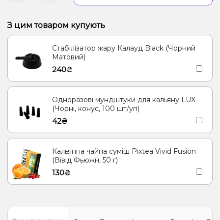
З цим товаром купують
Стабілізатор жару Калауд Black (Чорний
Матовий)
240₴
Одноразові мундштуки для кальяну LUX
(Чорні, конус, 100 шт/уп)
42₴
Кальянна чайна суміш Pixtea Vivid Fusion
(Вівід Фьюжн, 50 г)
130₴