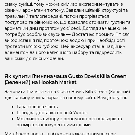
смаку суміші, тому можна сміливо експериментувати з
різними ароматами тютюну. Завдяки щільній структурі та
правильній теплопередачі, тютюн прогрівається
поступово та рівномірно, що дозволяє отримати густий та
ароматний дим протягом усієї сесії. Догляд за чашею не
потребує особливих зусиль — Достатньо промити її після
використання під проточною водою і при необхідності
протерти м'якою губкою. Цей аксесуар стане надійним
елементом вашого кальянного набору та підкреслить
ваш смак до якісних речей.
Як купити Глиняна чаша Gusto Bowls Killa Green
(Зелений) на Hookah Market
Замовити Глиняна чаша Gusto Bowls Killa Green (Зелений)
для кальяну можна зараз на нашому сайті. Вам доступні:
Гарантована якість.
Швидка доставка по всій Україні.
Можливість вибору з різноманітності кольорів та
розмірів за конкурентними цінами.
Ми дбаємо про те, щоб кожен клієнт отримав своє