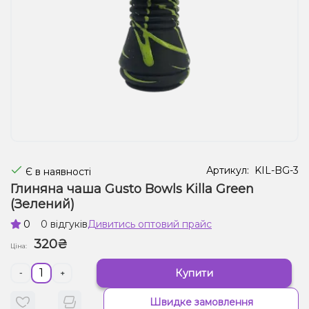
Рідини для електронних сигарет
Подарункові набори
Уцінка
Артикул:
KIL-BG-3
Є в наявності
Глиняна чаша Gusto Bowls Killa Green
(Зелений)
0
0 відгуків
Дивитись оптовий прайс
320₴
Ціна:
Купити
-
+
Швидке замовлення