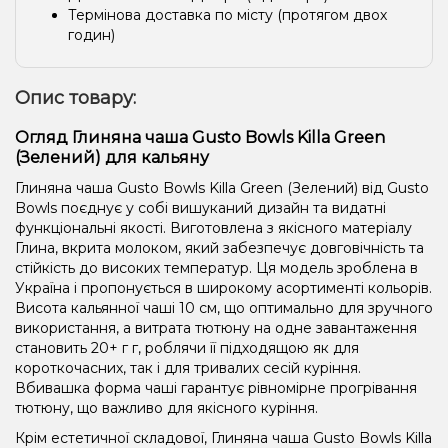
Термінова доставка по місту (протягом двох
годин)
Опис товару:
Огляд Глиняна чаша Gusto Bowls Killa Green
(Зелений) для кальяну
Глиняна чаша Gusto Bowls Killa Green (Зелений) від Gusto
Bowls поєднує у собі вишуканий дизайн та видатні
функціональні якості. Виготовлена ​​з якісного матеріалу
Глина, вкрита молоком, який забезпечує довговічність та
стійкість до високих температур. Ця модель зроблена в
Україна і пропонується в широкому асортименті кольорів.
Висота кальянної чаші 10 см, що оптимально для зручного
використання, а витрата тютюну на одне завантаження
становить 20+ г г, роблячи її підходящою як для
короткочасних, так і для тривалих сесій куріння.
Вбивашка форма чаші гарантує рівномірне прогрівання
тютюну, що важливо для якісного куріння.
Крім естетичної складової, Глиняна чаша Gusto Bowls Killa