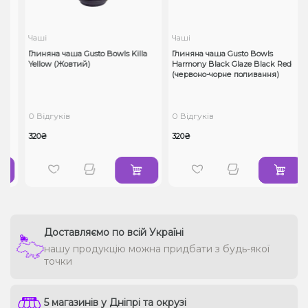
Чаші
Чаші
k
Глиняна чаша Gusto Bowls Killa
Глиняна чаша Gusto Bowls
Yellow (Жовтий)
Harmony Black Glaze Black Red
(червоно-чорне поливання)
0 Відгуків
0 Відгуків
320₴
320₴
Доставляємо по всій Україні
нашу продукцію можна придбати з будь-якої
точки
5 магазинів у Дніпрі та окрузі