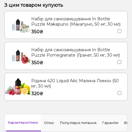
Мандарин
Лемонграс
Кукурудза
Базилік, Лимонад
Гуава
З цим товаром купують
Фейхоа
Помело
Лід/Холодок, Лимонад, Огірок
Малина
Набір для самозамішування In Bottle
Гранат
Банан, Молоко
Полуниця, Молоко
Puzzle Makapuno (Макапуно, 50 мг, 30 мл)
350₴
Кориця, Прянощі/Спеції, Чай
Кориця, Пиріг/Кондитерка
Ваніль, Морозиво
Набір для самозамішування In Bottle
Puzzle Pomegranate (Гранат, 50 мг, 30 мл)
350₴
Рідина 420 Liquid Айс Малина Лимон (50
мг, 30 мл)
320₴
Характеристики
Опис
Популярні питання
Гарантія
Відг