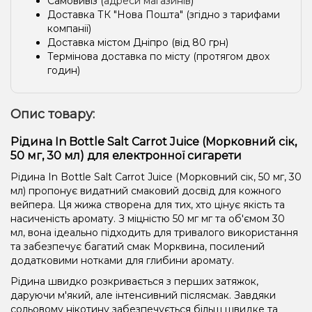
Самовивіз (
адреси магазинів
)
Доставка ТК "Нова Пошта" (згідно з тарифами
компанії)
Доставка містом Дніпро (від 80 грн)
Термінова доставка по місту (протягом двох
годин)
Опис товару:
Рідина In Bottle Salt Carrot Juice (Морковний сік,
50 мг, 30 мл) для електронної сигарети
Рідина In Bottle Salt Carrot Juice (Морковний сік, 50 мг, 30
мл) пропонує видатний смаковий досвід для кожного
вейпера. Ця жижа створена для тих, хто цінує якість та
насиченість аромату. З міцністю 50 мг мг та об'ємом 30
мл, вона ідеально підходить для тривалого використання
та забезпечує багатий смак Морквина, посилений
додатковими нотками для глибини аромату.
Рідина швидко розкривається з перших затяжок,
даруючи м'який, але інтенсивний післясмак. Завдяки
сольовому нікотину забезпечується більш швидке та