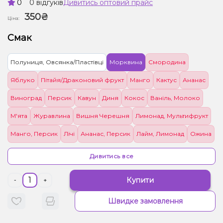
0
0 відгуків
Дивитись оптовий прайс
350₴
Ціна:
Смак
Полуниця, Овсянка/Пластівці
Морквина
Смородина
Яблуко
Пітайя/Драконовий фрукт
Манго
Кактус
Ананас
Виноград
Персик
Кавун
Диня
Кокос
Ваніль, Молоко
М'ята
Журавлина
Вишня Черешня
Лимонад, Мультифрукт
Манго, Персик
Лічі
Ананас, Персик
Лайм, Лимонад
Ожина
Ківі, Полуниця
Джем, Полуниця
Енергетик, Ягоди
Чізкейк
Дивитись все
Лимонад, Ягоди
Жуйка (фруктова)
Ягоди
Алое
Купити
-
+
Лід/Холодок, Ягоди
Квіти
Апельсин
Мал
Шовковиця
Швидке замовлення
Жуйка (м'ятна)
Тютюн
Кокос, Лід/Холодок, Вершки/Крем