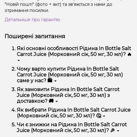
"Новій пошті" (фото + акт) та зв'яжіться з нами до
отримання посилки.
Детальніше про гарантію
Поширені запитання
Які основні особливості Рідина In Bottle Salt
Carrot Juice (Морковний сік, 50 мг, 30 мл)? 🔥
Рідина In Bottle Salt Carrot Juice (Морковний сік, 50
Чому варто купити Рідина In Bottle Salt
мг, 30 мл) відрізняється високою якістю, зручністю
Carrot Juice (Морковний сік, 50 мг, 30 мл)
використання та надійністю.
саме у нас? 🛍️
Ми пропонуємо тільки оригінальну продукцію,
Як замовити Рідина In Bottle Salt Carrot
широкий асортимент, вигідні ціни та швидку
Juice (Морковний сік, 50 мг, 30 мл) з
доставку. Крім того, у нас регулярні акції та знижки
доставкою? 🚚
для клієнтів!
Оформити замовлення можна в кілька кліків:
Як вибрати Рідина In Bottle Salt Carrot Juice
(Морковний сік, 50 мг, 30 мл)? 🤔
Додайте Рідина In Bottle Salt Carrot Juice
(Морковний сік, 50 мг, 30 мл) до кошика.
Вибір залежить від ваших уподобань – наприклад,
Чи є знижки на Рідина In Bottle Salt Carrot
Перейдіть до оформлення замовлення.
якщо це кальян, враховуйте розмір, матеріал та тип
Juice (Морковний сік, 50 мг, 30 мл)? 🎉
чаші, якщо вейп – потужність та смак. Наші
Виберіть зручний спосіб оплати та доставки.