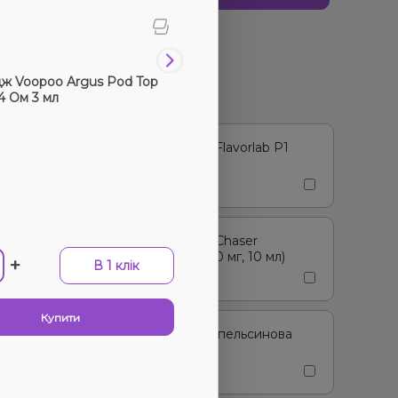
ти альтернативу
у наявності
ж Voopoo Argus Pod Top
Картридж Voopoo Argus Pod 
.4 Ом 3 мл
Filling 0.7 Ом 3 мл
 товаром купують
Набір для самозамішування Flavorlab Р1
в
0 Відгуків
М'ята Ментол (50 мг, 10 мл)
149₴
Ціна:
135₴
Набір для самозамішування Chaser
Strawberry Ultra (Полуниця, 50 мг, 10 мл)
+
-
+
В 1 клік
В 1 клі
150₴
Купити
Купити
Рідина Sqwiz Orange Soda (Апельсинова
газова вода, 50 мг, 30 мл)
285₴