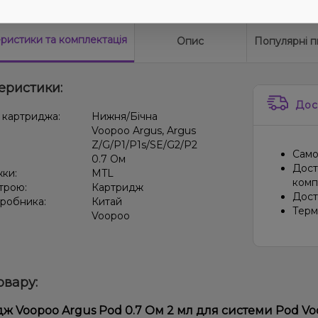
еристики
та комплектація
Опис
Популярні п
еристики:
Дос
 картриджа:
Нижня/Бічна
Voopoo Argus, Argus
Z/G/P1/P1s/SE/G2/P2
Само
0.7 Ом
Дост
жки:
MTL
компа
трою:
Картридж
Дост
иробника:
Китай
Терм
Voopoo
овару:
ж Voopoo Argus Pod 0.7 Ом 2 мл для системи Pod V