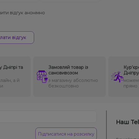
ити відгук анонімно
лати відгук
у Дніпрі та
Замовляй товар із
Кур'єр
самовивозом
Дніпру
лайн, а й
з магазину абсолютно
можем
ми
безкоштовно
прямо 
Наш Te
Підписатися на розсилку