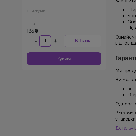
Замовити
Шир
0 Відгуків
Кон
Опе
Ціна:
Під
135₴
Ознайомт
-
+
В 1 клік
відповід
Гарант
Купити
Ми прода
Ви может
він
збе
Одноразов
Всі замо
упаковки 
Детальні