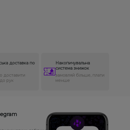
ська доставка по
Накопичувальна
система знижок
о доставити
замовляй більше, плати
до рук
менше
legram