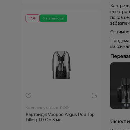
Картридж
електрон
покращен
TOP
У наявності
забезпечу
Оптимізо
Продуман
максимал
Переваг
Комплектуючі для POD
Картридж Voopoo Argus Pod Top
Filling 1.0 Ом 3 мл
Як купи