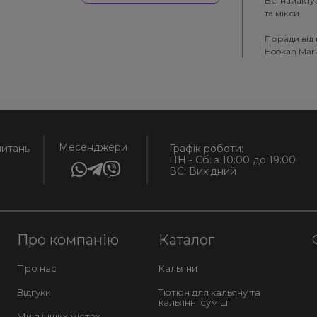
Всі найакту
та мікси
Поради від 
Hookah Mar
Месенджери
питань
Графік роботи:
ПН - Сб: з 10:00 до 19:00
ВС: Вихідний
Про компанію
Каталог
Про нас
Кальяни
Відгуки
Тютюн для кальяну та
кальянні суміші
Ми в інших містах