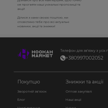
Дізнайся про все найпершим, щоб точно
не прогаяти наші унікальні пропозиції та
акції!
Ділися з нами своєю поштою, ми
сповістимо тебе про всі актуальні
новинки, акції та знижки!
Телефон для зв'язку з усіх 
+380997002052
Покупцю
Знижки та акції
Зворотній зв'язок
Оптові закупівлі
Блог
Наші акції
Часті питання
Уцінка