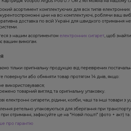
 Картридж Voopoo Argus Pod 0.7 Ом 2 мл можна на нашому са
окий асортимент комплектуючих для всіх типів електронних 
курентоспроможні ціни на всі комплектуючі, роблячи ваш виб
ративна доставка по всій Україні для швидкого отримання н
системи.
еся з нашим асортиментом
електронних сигарет
, щоб знайт
ає вашим вимогам.
ія
ємо тільки оригінальну продукцію від перевірених постачальн
е повернути або обміняти товар протягом 14 днів, якщо:
 не використовувався;
режено товарний вигляд та оригінальну упаковку.
і електронні сигарети, рідини, колби, чаші та інші товари з
влення ретельно упаковуються для зберігання при транспорт
при отриманні, зафіксуйте це на "Новій пошті" (фото + акт) та
ше про гарантію