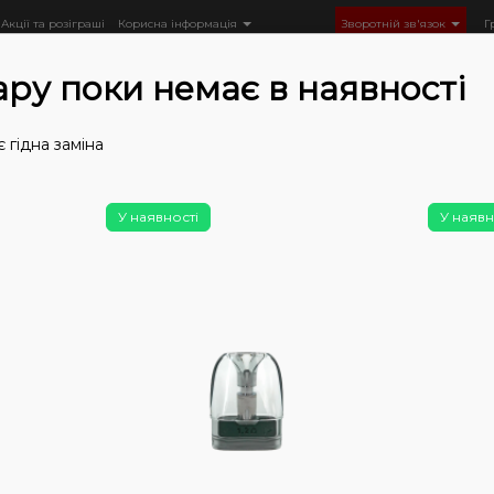
Акції та розіграші
Корисна інформація
Зворотній зв'язок
Г
ару поки немає в наявності
 гідна заміна
Комплектуючі для POD
Картриджі
Картриджі Voopoo
У наявності
У наявн
Немає у
Кар
Pod
0
0
Ціна: