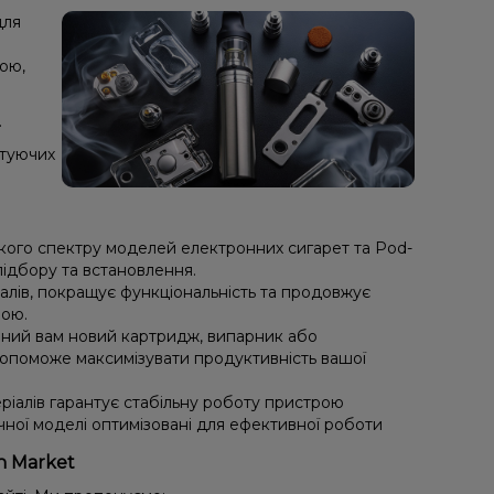
для
ою,
.
ктуючих
кого спектру моделей електронних сигарет та Pod-
підбору та встановлення.
алів, покращує функціональність та продовжує
рою.
ібний вам новий картридж, випарник або
опоможе максимізувати продуктивність вашої
ріалів гарантує стабільну роботу пристрою
чної моделі оптимізовані для ефективної роботи
h Market