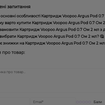
ні запитання
 основні особливості Картридж Voopoo Argus Pod 0.7 
тридж Voopoo Argus Pod 0.7 Ом 2 мл відрізняється високою як
у варто купити Картридж Voopoo Argus Pod 0.7 Ом 2 м
пропонуємо тільки оригінальну продукцію, широкий асортимент,
замовити Картридж Voopoo Argus Pod 0.7 Ом 2 мл з 
лярні акції та знижки для клієнтів!
рмити замовлення можна в кілька кліків:
вибрати Картридж Voopoo Argus Pod 0.7 Ом 2 мл? 🤔
Додайте Картридж Voopoo Argus Pod 0.7 Ом 2 мл до кошик
ір залежить від ваших уподобань – наприклад, якщо це кальян,
є знижки на Картридж Voopoo Argus Pod 0.7 Ом 2 мл
п – потужність та смак. Наші менеджери допоможуть підібрати
Перейдіть до оформлення замовлення.
! Ми регулярно проводимо акції та пропонуємо спеціальні проп
 про товар:
Виберіть зручний спосіб оплати та доставки.
ому телеграм-каналі, щоб не проґавити вигідні пропозиції!
Підтвердіть замовлення – ми швидко надішлемо його вам!
тавка доступна по всій Україні, терміни залежать від вашого 
Бали