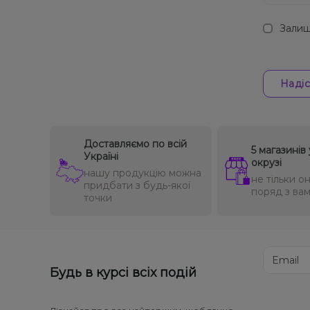
Залиш
Надіс
Доставляємо по всій
5 магазинів 
Україні
окрузі
нашу продукцію можна
не тільки он
придбати з будь-якої
поряд з ва
точки
Будь в курсі всіх подій