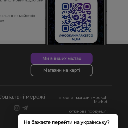
альніші новини, добірки
кальянних майстрів
ket
Ми в інших містах
Магазин на карті
Соціальні мережі
Інтернет магазин Hookah
Market
Тютюнова продукція,
кальяни, аксесуари,
комплектуючі, мерч,
Не бажаєте перейти на українську?
електронні сигарети