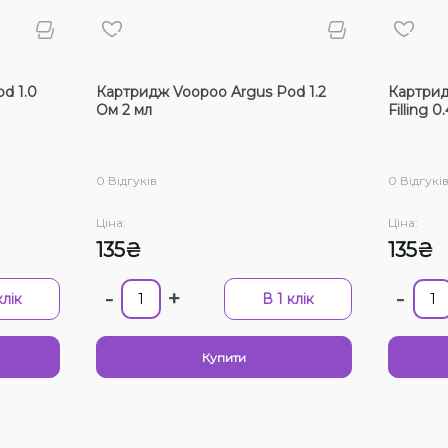
Вибра
Немає 
d 1.0
Картридж Voopoo Argus Pod 1.2
Картрид
Ом 2 мл
Filling 0
З цим
0 Відгуків
0 Відгукі
Ціна:
Ціна:
135₴
135₴
-
+
-
клік
В 1 клік
Купити