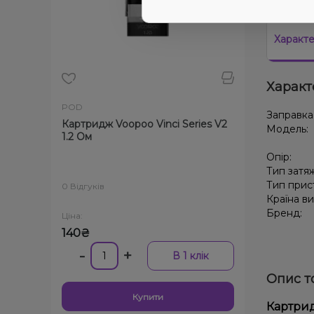
Характ
Характ
POD
Заправка
Картридж Voopoo Vinci Series V2
Модель:
1.2 Ом
Опір:
Тип затя
Тип прис
0 Відгуків
Країна в
Бренд:
Ціна:
140₴
-
+
В 1 клік
Опис т
Купити
Картрид