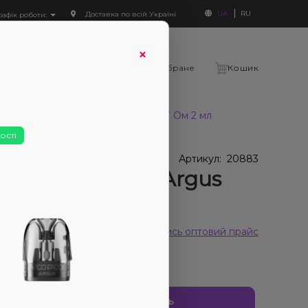
UA
RU
Доставка по всій Україні
рафік роботи:
×
Увійти
Порівняння
Вибране
Кошик
Картридж Voopoo Argus Pod 0.7 Ом 2 мл
ості
У наявності
 наявності
Артикул:
20883
тридж Voopoo Argus
 0.7 Ом 2 мл
 відгуків
Дивитись оптовий прайс
135₴
Повідомити про наявність