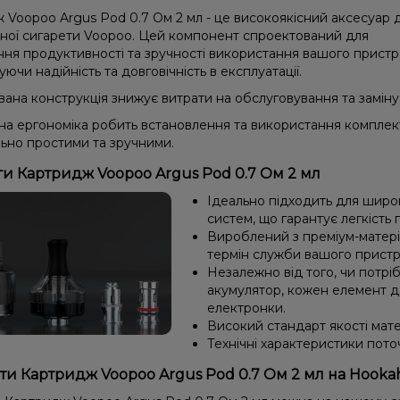
 Voopoo Argus Pod 0.7 Ом 2 мл - це високоякісний аксесуар 
ної сигарети Voopoo. Цей компонент спроектований для
ня продуктивності та зручності використання вашого пристр
ючи надійність та довговічність в експлуатації.
вана конструкція знижує витрати на обслуговування та заміну
а ергономіка робить встановлення та використання компле
ьно простими та зручними.
и Картридж Voopoo Argus Pod 0.7 Ом 2 мл
Ідеально підходить для широ
систем, що гарантує легкість 
Вироблений з преміум-матері
термін служби вашого прист
Незалежно від того, чи потр
акумулятор, кожен елемент д
електронки.
Високий стандарт якості мате
Технічні характеристики пото
ти Картридж Voopoo Argus Pod 0.7 Ом 2 мл на Hooka