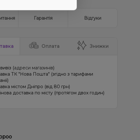
итання
Гарантія
Відгуки
тавка
Оплата
Знижки
вивіз (
адреси магазинів
)
авка ТК "Нова Пошта" (згідно з тарифами
нії)
авка містом Дніпро (від 80 грн)
інова доставка по місту (протягом двох годин)
oopoo