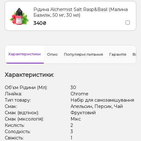
Рідина Alchemist Salt Rasp&Basil (Малина
Базилік, 50 мг, 30 мл)
340₴
Характеристики
Опис
Популярні питання
Гарантія
Відг
Характеристики:
Об'єм Рідини (Мл):
30
Лінійка:
Chrome
Тип товару:
Набір для самозамішування
Смак:
Апельсин, Персик, Чай
Смак (відтінок):
Фруктовий
Смак (міксологія):
Мікс
Кислість:
2
Солодкість:
3
Свіжість:
1