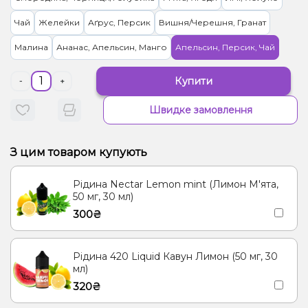
Чай
Желейки
Аґрус, Персик
Вишня/Черешня, Гранат
Малина
Ананас, Апельсин, Манго
Апельсин, Персик, Чай
Купити
-
+
Швидке замовлення
З цим товаром купують
Рідина Nectar Lemon mint (Лимон М'ята,
50 мг, 30 мл)
300₴
Рідина 420 Liquid Кавун Лимон (50 мг, 30
мл)
320₴