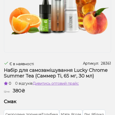
Рідини для електронних сигарет
Подарункові набори
Уцінка
Артикул:
28361
Є в наявності
Набір для самозамішування Lucky Chrome
Summer Tea (Саммер Ті, 65 мг, 30 мл)
0
0 відгуків
Дивитись оптовий прайс
380₴
Ціна:
Смак
Смородина, Чорниця/Голубика
М'ята, Ягоди
Лічі, Яблуко