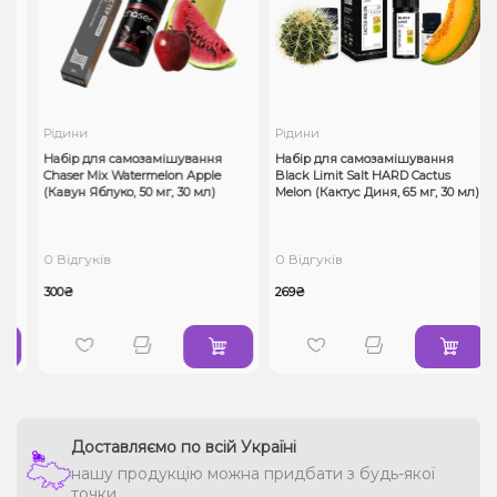
Рідини
Рідини
н
Набір для самозамішування
Набір для самозамішування
Chaser Mix Watermelon Apple
Black Limit Salt HARD Cactus
(Кавун Яблуко, 50 мг, 30 мл)
Melon (Кактус Диня, 65 мг, 30 мл)
0 Відгуків
0 Відгуків
300₴
269₴
Доставляємо по всій Україні
нашу продукцію можна придбати з будь-якої
точки