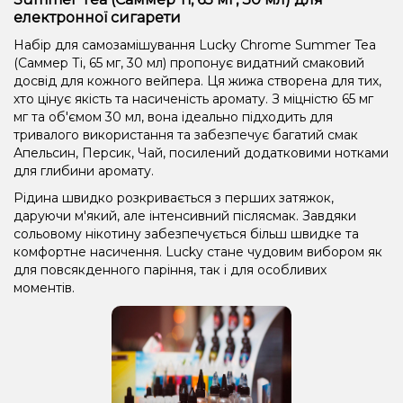
електронної сигарети
Набір для самозамішування Lucky Chrome Summer Tea
(Саммер Ті, 65 мг, 30 мл) пропонує видатний смаковий
досвід для кожного вейпера. Ця жижа створена для тих,
хто цінує якість та насиченість аромату. З міцністю 65 мг
мг та об'ємом 30 мл, вона ідеально підходить для
тривалого використання та забезпечує багатий смак
Апельсин, Персик, Чай, посилений додатковими нотками
для глибини аромату.
Рідина швидко розкривається з перших затяжок,
даруючи м'який, але інтенсивний післясмак. Завдяки
сольовому нікотину забезпечується більш швидке та
комфортне насичення. Lucky стане чудовим вибором як
для повсякденного паріння, так і для особливих
моментів.