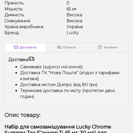
Пряність:
0
Міцність:
65 мг
Димність:
Висока
Смакування:
Висока
Країна виробника:
Україна
Бренд:
Lucky
Доставка
Оплата
Знижки
Доставка
Самовивіз (
адреси магазинів
)
Доставка ТК "Нова Пошта" (згідно з тарифами
компанії)
Доставка містом Дніпро (від 80 грн)
Термінова доставка по місту (протягом двох
годин)
Опис товару:
Набір для самозамішування Lucky Chrome
Summer Tea (Саммер Ті, 65 мг, 30 мл) для