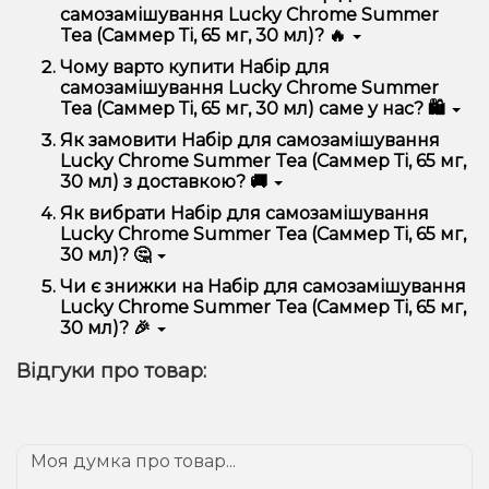
самозамішування Lucky Chrome Summer
Tea (Саммер Ті, 65 мг, 30 мл)? 🔥
Набір для самозамішування Lucky Chrome Summer
Чому варто купити Набір для
Tea (Саммер Ті, 65 мг, 30 мл) відрізняється високою
самозамішування Lucky Chrome Summer
якістю, зручністю використання та надійністю.
Tea (Саммер Ті, 65 мг, 30 мл) саме у нас? 🛍️
Ми пропонуємо тільки оригінальну продукцію,
Як замовити Набір для самозамішування
широкий асортимент, вигідні ціни та швидку
Lucky Chrome Summer Tea (Саммер Ті, 65 мг,
доставку. Крім того, у нас регулярні акції та знижки
30 мл) з доставкою? 🚚
для клієнтів!
Оформити замовлення можна в кілька кліків:
Як вибрати Набір для самозамішування
Lucky Chrome Summer Tea (Саммер Ті, 65 мг,
Додайте Набір для самозамішування Lucky
30 мл)? 🤔
Chrome Summer Tea (Саммер Ті, 65 мг, 30 мл)
до кошика.
Вибір залежить від ваших уподобань – наприклад,
Чи є знижки на Набір для самозамішування
Перейдіть до оформлення замовлення.
якщо це кальян, враховуйте розмір, матеріал та тип
Lucky Chrome Summer Tea (Саммер Ті, 65 мг,
чаші, якщо вейп – потужність та смак. Наші
Виберіть зручний спосіб оплати та доставки.
30 мл)? 🎉
менеджери допоможуть підібрати ідеальний
Підтвердіть замовлення – ми швидко
варіант.
Так! Ми регулярно проводимо акції та пропонуємо
надішлемо його вам!
Відгуки про товар:
спеціальні пропозиції. Слідкуйте за оновленнями на
Доставка доступна по всій Україні, терміни
сайті та в нашому телеграм-каналі, щоб не
залежать від вашого розташування.
проґавити вигідні пропозиції!