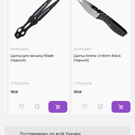
Аксесуари
Аксесуари
e
Щипці для кальяну Blade
Щипці Aroma Uniform Black
(Чорний)
(Чорний)
0 Відгуків
0 Відгуків
190₴
300₴
Доставляємо по всій Україні