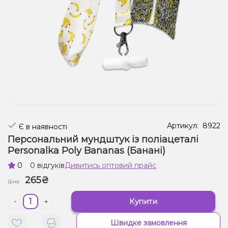
Рідини для електронних сигарет
Подарункові набори
Уцінка
Артикул:
8922
Є в наявності
Персональний мундштук із поліацеталі
Personalka Poly Bananas (Банані)
0
0 відгуків
Дивитись оптовий прайс
265₴
Ціна:
Купити
-
+
Швидке замовлення