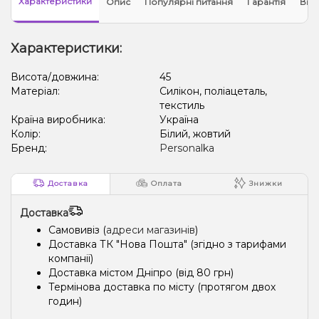
Характеристики
Опис
Популярні питання
Гарантія
Відг
Характеристики:
Висота/довжина:
45
Матеріал:
Силікон, поліацеталь,
текстиль
Країна виробника:
Україна
Колір:
Білий, жовтий
Бренд:
Personalka
Доставка
Оплата
Знижки
Доставка
Самовивіз (
адреси магазинів
)
Доставка ТК "Нова Пошта" (згідно з тарифами
компанії)
Доставка містом Дніпро (від 80 грн)
Термінова доставка по місту (протягом двох
годин)