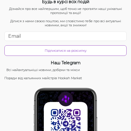
Будь в курсі всіх подій
Дізнайся про все найпершим, щоб точно не прогаяти наші унікальні
пропозиції та акції!
Ділися з нами своєю поштою, ми сповістимо тебе про всі актуальні
новинки, акції та знижки!
Підписатися на розсилку
Наш Telegram
Всі найактуальніші новини, добірки та мікси
Поради від кальянних майстрів Hookah Market