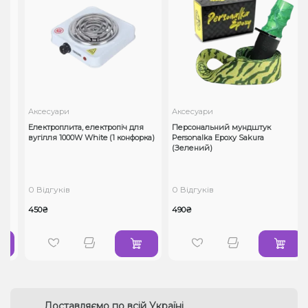
Аксесуари
Аксесуари
Електроплита, електропіч для
Персональний мундштук
вугілля 1000W White (1 конфорка)
Personalka Epoxy Sakura
(Зелений)
0 Відгуків
0 Відгуків
450₴
490₴
Доставляємо по всій Україні