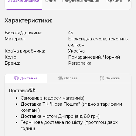
Характеристики
Опис
Популярні питання
Гарантія
Відг
Характеристики:
Висота/довжина:
45
Матеріал:
Епоксидна смола, текстиль,
силікон
Країна виробника:
Україна
Колір:
Помаранчевий, Чорний
Бренд:
Personalka
Доставка
Оплата
Знижки
Доставка
Самовивіз (
адреси магазинів
)
Доставка ТК "Нова Пошта" (згідно з тарифами
компанії)
Доставка містом Дніпро (від 80 грн)
Термінова доставка по місту (протягом двох
годин)