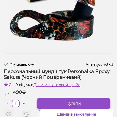
Рідини для електронних сигарет
Подарункові набори
Уцінка
Артикул:
S383
Є в наявності
Персональний мундштук Personalka Epoxy
Sakura (Чорний Помаранчевий)
0
0 відгуків
Дивитись оптовий прайс
490₴
Ціна:
Купити
-
+
Швидке замовлення