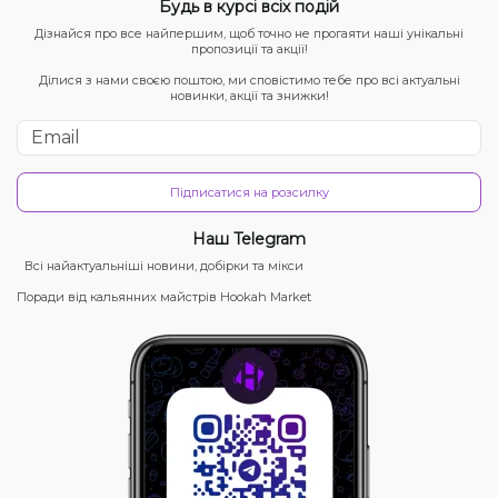
Будь в курсі всіх подій
Дізнайся про все найпершим, щоб точно не прогаяти наші унікальні
пропозиції та акції!
Ділися з нами своєю поштою, ми сповістимо тебе про всі актуальні
новинки, акції та знижки!
Підписатися на розсилку
Наш Telegram
Всі найактуальніші новини, добірки та мікси
Поради від кальянних майстрів Hookah Market