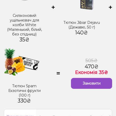
+
+
Силіконовий
ущільнювач для
Тютюн Jibiar Dejavu
колби White
(Дежавю, 50 г)
(Маленький, білий,
140₴
без спідниці)
35₴
505₴
470₴
=
Економія 35₴
Замовити
Тютюн Spam
Екзотичні фрукти
(100 г)
330₴