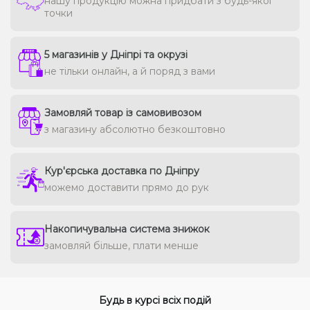
нашу продукцію можна придбати з будь-якої
точки
5 магазинів у Дніпрі та окрузі
не тільки онлайн, а й поряд з вами
Замовляй товар із самовивозом
з магазину абсолютно безкоштовно
Кур'єрська доставка по Дніпру
можемо доставити прямо до рук
Накопичувальна система знижок
замовляй більше, плати менше
Будь в курсі всіх подій