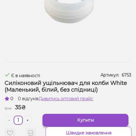
Рідини для електронних сигарет
Подарункові набори
Уцінка
Артикул:
6753
Є в наявності
Силіконовий ущільнювач для колби White
(Маленький, білий, без спідниці)
0
0 відгуків
Дивитись оптовий прайс
35₴
Ціна:
Купити
-
+
Швидке замовлення