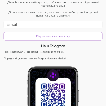
Дізнайся про все найпершим, щоб точно не прогаяти наші унікальні
пропозиції та акції!
Ділися з нами своєю поштою, ми сповістимо тебе про всі актуальні
новинки, акції та знижки!
Підписатися на розсилку
Наш Telegram
Всі найактуальніші новини, добірки та мікси
Поради від кальянних майстрів Hookah Market