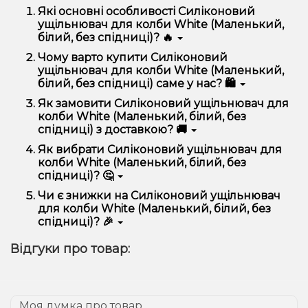
Які основні особливості Силіконовий
ущільнювач для колби White (Маленький,
білий, без спідниці)? 🔥
Силіконовий ущільнювач для колби White
Чому варто купити Силіконовий
(Маленький, білий, без спідниці) відрізняється
ущільнювач для колби White (Маленький,
високою якістю, зручністю використання та
білий, без спідниці) саме у нас? 🛍️
надійністю.
Ми пропонуємо тільки оригінальну продукцію,
Як замовити Силіконовий ущільнювач для
широкий асортимент, вигідні ціни та швидку
колби White (Маленький, білий, без
доставку. Крім того, у нас регулярні акції та знижки
спідниці) з доставкою? 🚚
для клієнтів!
Оформити замовлення можна в кілька кліків:
Як вибрати Силіконовий ущільнювач для
колби White (Маленький, білий, без
Додайте Силіконовий ущільнювач для колби
спідниці)? 🤔
White (Маленький, білий, без спідниці) до
кошика.
Вибір залежить від ваших уподобань – наприклад,
Чи є знижки на Силіконовий ущільнювач
Перейдіть до оформлення замовлення.
якщо це кальян, враховуйте розмір, матеріал та тип
для колби White (Маленький, білий, без
чаші, якщо вейп – потужність та смак. Наші
Виберіть зручний спосіб оплати та доставки.
спідниці)? 🎉
менеджери допоможуть підібрати ідеальний
Підтвердіть замовлення – ми швидко
варіант.
Так! Ми регулярно проводимо акції та пропонуємо
надішлемо його вам!
Відгуки про товар:
спеціальні пропозиції. Слідкуйте за оновленнями на
Доставка доступна по всій Україні, терміни
сайті та в нашому телеграм-каналі, щоб не
залежать від вашого розташування.
проґавити вигідні пропозиції!