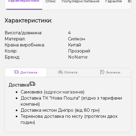
Характеристики
Опис
Популярні питання
Гарантія
Відг
Характеристики:
Висота/довжина:
4
Матеріал:
Силікон
Країна виробника:
Китай
Колір:
Прозорий
Бренд:
NoName
Доставка
Оплата
Знижки
Доставка
Самовивіз (
адреси магазинів
)
Доставка ТК "Нова Пошта" (згідно з тарифами
компанії)
Доставка містом Дніпро (від 80 грн)
Термінова доставка по місту (протягом двох
годин)