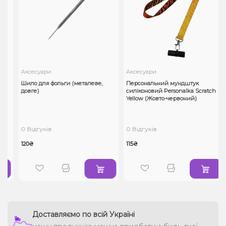
Аксесуари
Аксесуари
Шило для фольги (металеве,
Персональний мундштук
довге)
силіконовий Personalka Scratch
Yellow (Жовто-червоний)
0 Відгуків
0 Відгуків
120₴
115₴
Доставляємо по всій Україні