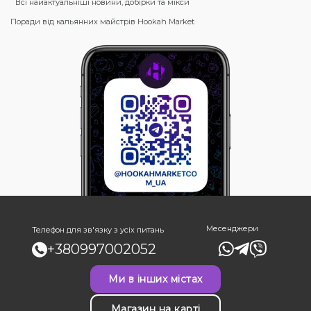
Всі найактуальніші новини, добірки та мікси
Поради від кальянних майстрів Hookah Market
Месенджери
Телефон для зв'язку з усіх питань
+380997002052
Ми в інших містах
Магазин на карті