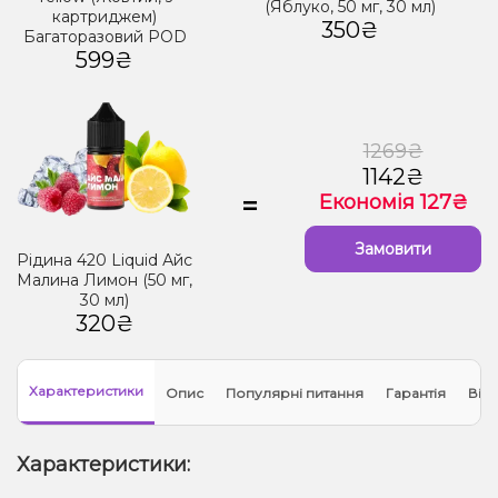
(Яблуко, 50 мг, 30 мл)
картриджем)
350₴
Багаторазовий POD
599₴
1269₴
1142₴
=
Економія 127₴
Замовити
Рідина 420 Liquid Айс
Малина Лимон (50 мг,
30 мл)
320₴
Характеристики
Опис
Популярні питання
Гарантія
Відг
Характеристики: