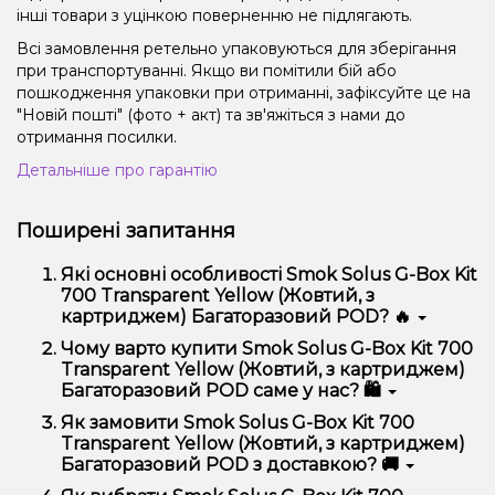
інші товари з уцінкою поверненню не підлягають.
Всі замовлення ретельно упаковуються для зберігання
при транспортуванні. Якщо ви помітили бій або
пошкодження упаковки при отриманні, зафіксуйте це на
"Новій пошті" (фото + акт) та зв'яжіться з нами до
отримання посилки.
Детальніше про гарантію
Поширені запитання
Які основні особливості Smok Solus G-Box Kit
700 Transparent Yellow (Жовтий, з
картриджем) Багаторазовий POD? 🔥
Smok Solus G-Box Kit 700 Transparent Yellow
Чому варто купити Smok Solus G-Box Kit 700
(Жовтий, з картриджем) Багаторазовий POD
Transparent Yellow (Жовтий, з картриджем)
відрізняється високою якістю, зручністю
Багаторазовий POD саме у нас? 🛍️
використання та надійністю.
Ми пропонуємо тільки оригінальну продукцію,
Як замовити Smok Solus G-Box Kit 700
широкий асортимент, вигідні ціни та швидку
Transparent Yellow (Жовтий, з картриджем)
доставку. Крім того, у нас регулярні акції та знижки
Багаторазовий POD з доставкою? 🚚
для клієнтів!