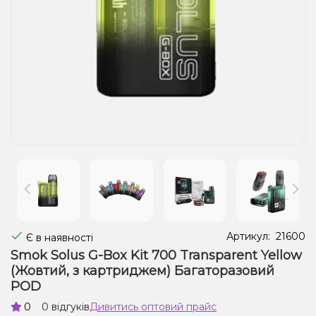
Рідини для електронних сигарет
Подарункові набори
Уцінка
Артикул:
21600
Є в наявності
Smok Solus G-Box Kit 700 Transparent Yellow
(Жовтий, з картриджем) Багаторазовий
POD
0
0 відгуків
Дивитись оптовий прайс