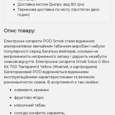
Доставка містом Дніпро (від 80 грн)
Термінова доставка по місту (протягом двох
годин)
Опис товару:
Електронні сигарети POD Smok стали відмінною
альтернативою звичайним табачним виробам і набули
популярності серед багатьох вейперів, оскільки не
випромінюють неприємного запаху і дарують незабутні
смакові відчуття. Електронна сигарета Smok Solus G-Box
Kit 700 Transparent Yellow (Жовтий, з картриджем)
Багаторазовий POD відрізняється відмінними
експлуатаційними характеристиками та великою
різноманітністю смаків. В асортименті є такі лінійки:
освіжаючі, крижані;
фруктово-ягідні;
класичний табак;
солодкі конфети, карамель,