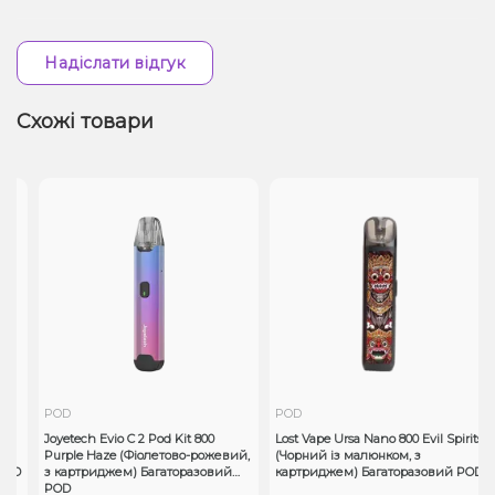
Надіслати відгук
Схожі товари
POD
POD
ed
Joyetech Evio C 2 Pod Kit 800
Lost Vape Ursa Nano 800 Evil Spirits
Purple Haze (Фіолетово-рожевий,
(Чорний із малюнком, з
OD
з картриджем) Багаторазовий
картриджем) Багаторазовий POD
POD