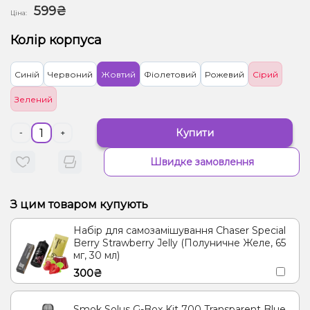
599₴
Ціна:
Колір корпуса
Синій
Червоний
Жовтий
Фіолетовий
Рожевий
Сірий
Зелений
Купити
-
+
Швидке замовлення
З цим товаром купують
Набір для самозамішування Chaser Special
Berry Strawberry Jelly (Полуничне Желе, 65
мг, 30 мл)
300₴
Smok Solus G-Box Kit 700 Transparent Blue