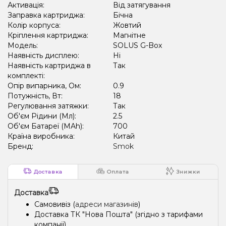
Активація:
Від затягування
Заправка картриджа:
Бічна
Колір корпуса:
Жовтий
Кріплення картриджа:
Магнітне
Модель:
SOLUS G-Box
Наявність дисплею:
Ні
Наявність картриджа в
Так
комплекті:
Опір випарника, Ом:
0.9
Потужність, Вт:
18
Регулювання затяжки:
Так
Об'єм Рідини (Мл):
2.5
Об'єм Батареї (MAh):
700
Країна виробника:
Китай
Бренд:
Smok
Доставка
Оплата
Знижки
Доставка
Самовивіз (
адреси магазинів
)
Доставка ТК "Нова Пошта" (згідно з тарифами
компанії)