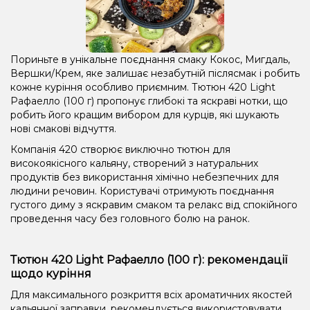
Пориньте в унікальне поєднання смаку Кокос, Мигдаль,
Вершки/Крем, яке залишає незабутній післясмак і робить
кожне куріння особливо приємним. Тютюн 420 Light
Рафаелло (100 г) пропонує глибокі та яскраві нотки, що
робить його кращим вибором для курців, які шукають
нові смакові відчуття.
Компанія 420 створює виключно тютюн для
високоякісного кальяну, створений з натуральних
продуктів без використання хімічно небезпечних для
людини речовин. Користувачі отримують поєднання
густого диму з яскравим смаком та релакс від спокійного
проведення часу без головного болю на ранок.
Тютюн 420 Light Рафаелло (100 г): рекомендації
щодо куріння
Для максимального розкриття всіх ароматичних якостей
кальянної заправки, рекомендується використовувати