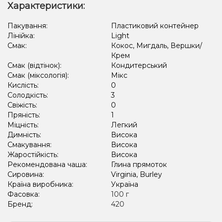
Лимонад, Огірок
Ожина, Желейки
Ваніль, Кола
Слива, Чай
Характеристики:
Кориця, Пиріг/Кондитерка
Полуниця
Пакування:
Пластиковий контейнер
Лінійка:
Light
Банан, Горіх, Пиріг/Кондитерка
М'ята, Ягоди
Цитруси
Смак:
Кокос, Мигдаль, Вершки/
Крем
Вишня/Черешня, Полуниця, Малина
Смак (відтінок):
Кондитерський
Смак (міксологія):
Мікс
Кислість:
0
Солодкість:
3
Свіжість:
0
Пряність:
1
Міцність:
Легкий
Димність:
Висока
Смакування:
Висока
Жаростійкість:
Висока
Рекомендована чаша:
Глина прямоток
Сировина:
Virginia, Burley
Країна виробника:
Україна
Фасовка:
100 г
Бренд:
420