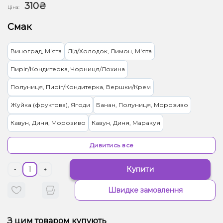
310₴
Ціна:
Смак
Виноград, М'ята
Лід/Холодок, Лимон, М'ята
Пиріг/Кондитерка, Чорниця/Лохина
Полуниця, Пиріг/Кондитерка, Вершки/Крем
Жуйка (фруктова), Ягоди
Банан, Полуниця, Морозиво
Кавун, Диня, Морозиво
Кавун, Диня, Маракуя
М’ята, Чорниця/Лохина
Мультифрукт
Молоко, Печиво
Дивитись все
Лід/Холодок, Яблуко
Лимонад, Цитруси
Купити
-
+
Ківі, Лайм, М'ята, Яблуко
Ананас
Швидке замовлення
Грейпфрут, Полуниця, Малина
Арахіс
Цукерки, Мультифрукт
Кокос, Мигдаль, Вершки/Крем
Енергетик
З цим товаром купують