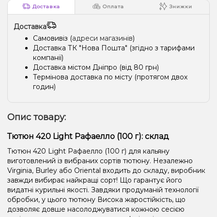
Доставка
Оплата
Знижки
Доставка
Самовивіз (
адреси магазинів
)
Доставка ТК "Нова Пошта" (згідно з тарифами
компанії)
Доставка містом Дніпро (від 80 грн)
Термінова доставка по місту (протягом двох
годин)
Опис товару:
Тютюн 420 Light Рафаелло (100 г): склад
Тютюн 420 Light Рафаелло (100 г) для кальяну
виготовлений із вибраних сортів тютюну. Незалежно
Virginia, Burley або Oriental входить до складу, виробник
завжди вибирає найкращі сорт! Що гарантує його
видатні курильні якості. Завдяки продуманій технології
обробки, у цього тютюну Висока жаростійкість, що
дозволяє довше насолоджуватися кожною сесією