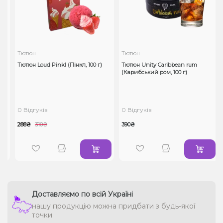
Тютюн
Тютюн
Тютюн Loud Pinkl (Пінкл, 100 г)
Тютюн Unity Caribbean rum
(Карибський ром, 100 г)
0 Відгуків
0 Відгуків
288₴
310₴
390₴
Доставляємо по всій Україні
нашу продукцію можна придбати з будь-якої
точки