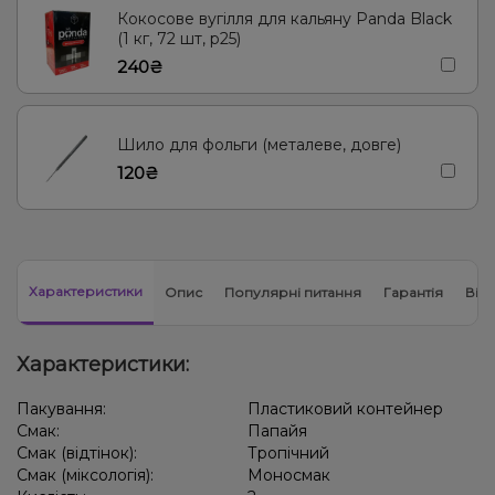
Кокосове вугілля для кальяну Panda Black
(1 кг, 72 шт, р25)
240₴
Шило для фольги (металеве, довге)
120₴
Характеристики
Опис
Популярні питання
Гарантія
Відг
Характеристики:
Пакування:
Пластиковий контейнер
Смак:
Папайя
Смак (відтінок):
Тропічний
Смак (міксологія):
Моносмак