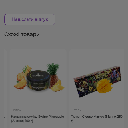
Надіслати відгук
Схожі товари
Тютюн
Тютюн
it
Кальянна суміш Swipe Pineapple
Тютюн Creepy Mango (Манго, 250
(Ананас, 100 г)
г)