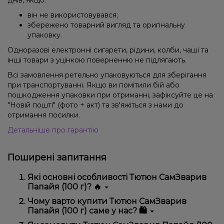
він не використовувався;
збережено товарний вигляд та оригінальну
упаковку.
Одноразові електронні сигарети, рідини, колби, чаші та
інші товари з уцінкою поверненню не підлягають.
Всі замовлення ретельно упаковуються для зберігання
при транспортуванні. Якщо ви помітили бій або
пошкодження упаковки при отриманні, зафіксуйте це на
"Новій пошті" (фото + акт) та зв'яжіться з нами до
отримання посилки.
Детальніше про гарантію
Поширені запитання
Які основні особливості Тютюн СамЗварив
Папайя (100 г)? 🔥
Тютюн СамЗварив Папайя (100 г) відрізняється
Чому варто купити Тютюн СамЗварив
високою якістю, зручністю використання та
Папайя (100 г) саме у нас? 🛍️
надійністю.