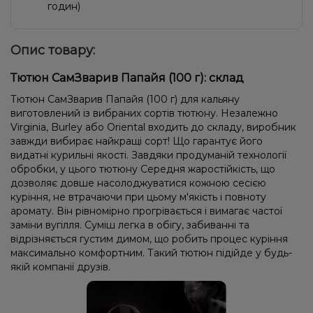
годин)
Опис товару:
Тютюн СамЗварив Папайя (100 г): склад
Тютюн СамЗварив Папайя (100 г) для кальяну
виготовлений із вибраних сортів тютюну. Незалежно
Virginia, Burley або Oriental входить до складу, виробник
завжди вибирає найкращі сорт! Що гарантує його
видатні курильні якості. Завдяки продуманій технології
обробки, у цього тютюну Середня жаростійкість, що
дозволяє довше насолоджуватися кожною сесією
куріння, не втрачаючи при цьому м'якість і повноту
аромату. Він рівномірно прогрівається і вимагає частої
заміни вугілля. Суміш легка в обігу, забиванні та
відрізняється густим димом, що робить процес куріння
максимально комфортним. Такий тютюн підійде у будь-
якій компанії друзів.