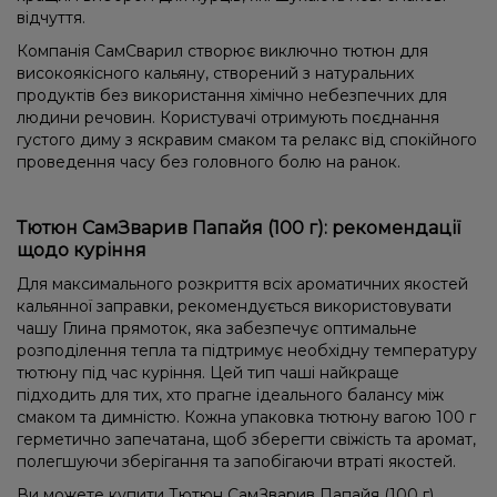
відчуття.
Компанія СамСварил створює виключно тютюн для
високоякісного кальяну, створений з натуральних
продуктів без використання хімічно небезпечних для
людини речовин. Користувачі отримують поєднання
густого диму з яскравим смаком та релакс від спокійного
проведення часу без головного болю на ранок.
Тютюн СамЗварив Папайя (100 г): рекомендації
щодо куріння
Для максимального розкриття всіх ароматичних якостей
кальянної заправки, рекомендується використовувати
чашу Глина прямоток, яка забезпечує оптимальне
розподілення тепла та підтримує необхідну температуру
тютюну під час куріння. Цей тип чаші найкраще
підходить для тих, хто прагне ідеального балансу між
смаком та димністю. Кожна упаковка тютюну вагою 100 г
герметично запечатана, щоб зберегти свіжість та аромат,
полегшуючи зберігання та запобігаючи втраті якостей.
Ви можете купити Тютюн СамЗварив Папайя (100 г)