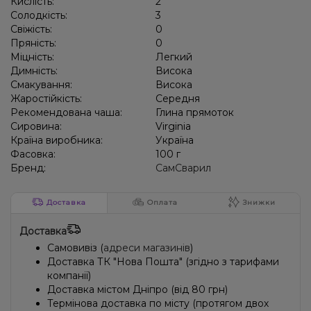
Кислість:
2
Солодкість:
3
Свіжість:
0
Пряність:
0
Міцність:
Легкий
Димність:
Висока
Смакування:
Висока
Жаростійкість:
Середня
Рекомендована чаша:
Глина прямоток
Сировина:
Virginia
Країна виробника:
Україна
Фасовка:
100 г
Бренд:
СамСварил
Доставка
Оплата
Знижки
Доставка
Самовивіз (
адреси магазинів
)
Доставка ТК "Нова Пошта" (згідно з тарифами
компанії)
Доставка містом Дніпро (від 80 грн)
Термінова доставка по місту (протягом двох