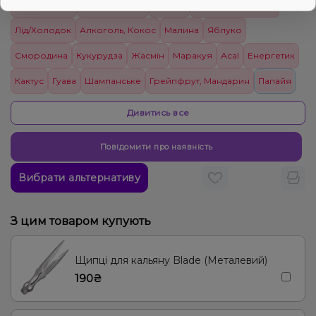
Лайм, Лимон
Груша/Дюшес
Ананас
Пиріг/Кондитерка
Лід/Холодок
Алкоголь, Кокос
Малина
Яблуко
Смородина
Кукурудза
Жасмін
Маракуя
Асаї
Енергетик
Кактус
Гуава
Шампанське
Грейпфрут, Мандарин
Папайя
Чай
Абрикос, Апельсин, Виноград, Полуниця, Персик
Дивитись все
М’ята, Чорниця/Лохина
Капучіно
Ананас, Кокос, Ром
Диня
Повідомити про наявність
Морозиво
Мультифрукт, Ягоди
Лимонад
Вибрати альтернативу
З цим товаром купують
Щипці для кальяну Blade (Металевий)
190₴