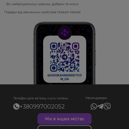
Всі найактуальніші новини, добірки та мікси
Поради від кальянних майстрів Hookah Market
Месенджери
Телефон для зв'язку з усіх питань
+380997002052
Ми в інших містах