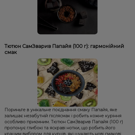
Тютюн СамЗварив Папайя (100 г): гармонійний
смак
Пориньте в унікальне поєднання смаку Папайя, яке
залишає незабутній післясмак і робить кожне куріння
особливо приємним. Тютюн СамЗварив Папайя (100 г)
пропонує глибокі та яскраві нотки, що робить його
кращим вибором для курців, які шукають нові смакові