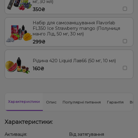
мг, 30 мл)
350₴
Набір для самозамішування Flavorlab
FL350 Ice Strawberry mango (Полуниця
манго Лід, 50 мг, 30 мл)
299₴
Рідина 420 Liquid Лав66 (50 мг, 10 мл)
160₴
Характеристики
Опис
Популярні питання
Гарантія
Відг
Характеристики:
Активація:
Від затягування