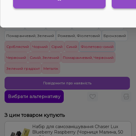
Колір корпуса
Зелений
Рожевий
Золотистий
Фіолетовий
Бірюзовий
Помаранчевий, Зелений
Рожевий, Фіолетовий
Бронзовий
Сріблястий
Чорний
Сірий
Синій
Фіолетово-синій
Червоний
Синій, Зелений
Помаранчевий, Червоний
Зелений градієнт
Металік
Повідомити про наявність
Вибрати альтернативу
З цим товаром купують
Набір для самозамішування Chaser Lux
Blueberry Raspberry (Чорниця Малина, 50