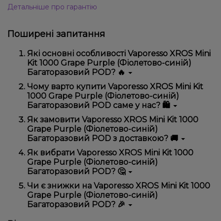
Детальніше про гарантію
Поширені запитання
Які основні особливості Vaporesso XROS Mini
Kit 1000 Grape Purple (Фіолетово-синій)
Багаторазовий POD? 🔥
Vaporesso XROS Mini Kit 1000 Grape Purple
Чому варто купити Vaporesso XROS Mini Kit
(Фіолетово-синій) Багаторазовий POD відрізняється
1000 Grape Purple (Фіолетово-синій)
високою якістю, зручністю використання та
Багаторазовий POD саме у нас? 🛍️
надійністю.
Ми пропонуємо тільки оригінальну продукцію,
Як замовити Vaporesso XROS Mini Kit 1000
широкий асортимент, вигідні ціни та швидку
Grape Purple (Фіолетово-синій)
доставку. Крім того, у нас регулярні акції та знижки
Багаторазовий POD з доставкою? 🚚
для клієнтів!
Оформити замовлення можна в кілька кліків:
Як вибрати Vaporesso XROS Mini Kit 1000
Grape Purple (Фіолетово-синій)
Додайте Vaporesso XROS Mini Kit 1000 Grape
Багаторазовий POD? 🤔
Purple (Фіолетово-синій) Багаторазовий POD
до кошика.
Вибір залежить від ваших уподобань – наприклад,
Чи є знижки на Vaporesso XROS Mini Kit 1000
Перейдіть до оформлення замовлення.
якщо це кальян, враховуйте розмір, матеріал та тип
Grape Purple (Фіолетово-синій)
чаші, якщо вейп – потужність та смак. Наші
Виберіть зручний спосіб оплати та доставки.
Багаторазовий POD? 🎉
менеджери допоможуть підібрати ідеальний
Підтвердіть замовлення – ми швидко
варіант.
Так! Ми регулярно проводимо акції та пропонуємо
надішлемо його вам!