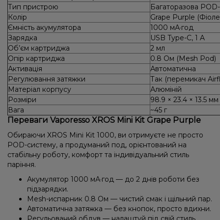
Тип пристрою
Багаторазова POD
Колір
Grape Purple (Фіоле
Ємність акумулятора
1000 мА·год
Зарядка
USB Type-C, 1 A
Об’єм картриджа
2 мл
Опір картриджа
0.8 Ом (Mesh Pod)
Активація
Автоматична
Регулювання затяжки
Так (перемикач Airf
Матеріал корпусу
Алюміній
Розміри
98.9 × 23.4 × 13.5 мм
Вага
~45 г
Переваги Vaporesso XROS Mini Kit Grape Purple
Обираючи XROS Mini Kit 1000, ви отримуєте не просто
POD-систему, а продуманий под, орієнтований на
стабільну роботу, комфорт та індивідуальний стиль
паріння.
Акумулятор 1000 мА·год — до 2 днів роботи без
підзарядки.
Mesh-испарник 0.8 Ом — чистий смак і щільний пар.
Автоматична затяжка — без кнопок, просто вдихни.
Регульований обдув — налаштуй під свій стиль