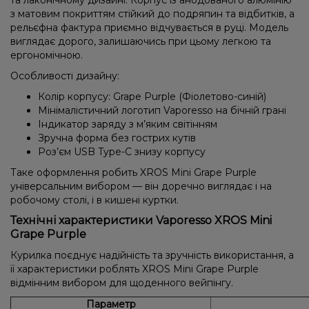
та лаконічному дизайні. Корпус із анодованого алюмінію
з матовим покриттям стійкий до подряпин та відбитків, а
рельєфна фактура приємно відчувається в руці. Модель
виглядає дорого, залишаючись при цьому легкою та
ергономічною.
Особливості дизайну:
Колір корпусу: Grape Purple (Фіолетово-синій)
Мінімалістичний логотип Vaporesso на бічній грані
Індикатор заряду з м’яким світінням
Зручна форма без гострих кутів
Роз’єм USB Type-C знизу корпусу
Таке оформлення робить XROS Mini Grape Purple
універсальним вибором — він доречно виглядає і на
робочому столі, і в кишені куртки.
Технічні характеристики Vaporesso XROS Mini
Grape Purple
Курилка поєднує надійність та зручність використання, а
її характеристики роблять XROS Mini Grape Purple
відмінним вибором для щоденного вейпінгу.
Параметр