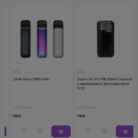
POD
POD
Smok Novo 3 800 mah
Suorin Air Pro 930 Black (Чорний,
з картриджем) Багаторазовий
POD
0 Відгуків
0 Відгуків
799₴
799₴