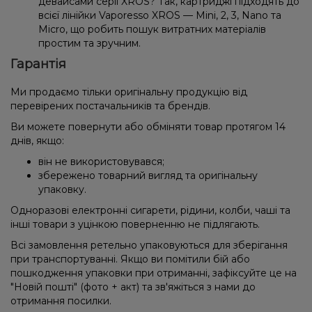
девайсами серії XROS? Так, картриджі підходять до
всієї лінійки Vaporesso XROS — Mini, 2, 3, Nano та
Micro, що робить пошук витратних матеріалів
простим та зручним.
Гарантія
Ми продаємо тільки оригінальну продукцію від
перевірених постачальників та брендів.
Ви можете повернути або обміняти товар протягом 14
днів, якщо:
він не використовувався;
збережено товарний вигляд та оригінальну
упаковку.
Одноразові електронні сигарети, рідини, колби, чаші та
інші товари з уцінкою поверненню не підлягають.
Всі замовлення ретельно упаковуються для зберігання
при транспортуванні. Якщо ви помітили бій або
пошкодження упаковки при отриманні, зафіксуйте це на
"Новій пошті" (фото + акт) та зв'яжіться з нами до
отримання посилки.