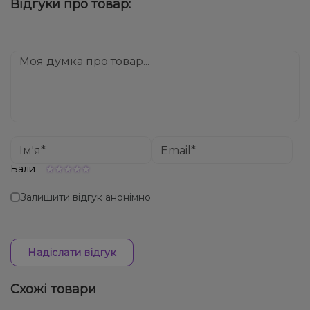
Відгуки про товар:
спеціальні пропозиції. Слідкуйте за оновленнями на
Доставка доступна по всій Україні, терміни
сайті та в нашому телеграм-каналі, щоб не
залежать від вашого розташування.
проґавити вигідні пропозиції!
Бали
Залишити відгук анонімно
Надіслати відгук
Схожі товари