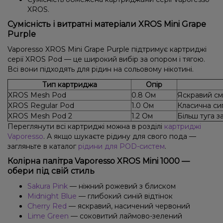
XROS.
Сумісність і витратні матеріали XROS Mini Grape
Purple
Vaporesso XROS Mini Grape Purple підтримує картриджі
серії XROS Pod — це широкий вибір за опором і тягою.
Всі вони підходять для рідин на сольовому нікотині.
Тип картриджа
Опір
XROS Mesh Pod
0.8 Ом
Яскравий см
XROS Regular Pod
1.0 Ом
Класична си
XROS Mesh Pod 2
1.2 Ом
Більш туга з
Переглянути всі картриджі можна в розділі
картриджі
Vaporesso
. А якщо шукаєте рідину для свого подa —
загляньте в каталог
рідини для POD-систем
.
Колірна палітра Vaporesso XROS Mini 1000 —
обери під свій стиль
Sakura Pink
— ніжний рожевий з блиском
Midnight Blue
— глибокий синій відтінок
Cherry Red
— яскравий, насичений червоний
Lime Green
— соковитий лаймово-зелений