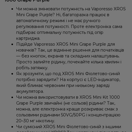
Чи можна змінювати потужність на Vaporesso XROS
Mini Grape Purple? Ні, багаторазка працює в
автоматичному режимі і не має ручного
регулювання потужності. Проте електроніка сама
підбирає оптимальну потужність під опір
картриджа.
Підійде Vaporesso XROS Mini Grape Purple для
новачків? Так, це відмінне рішення для початківців
— без кнопок, екранів та складних налаштувань.
Просто залийте рідину, почекайте кілька хвилин і
робіть затяжку.
Як зрозуміти, що под XROS Mini Фіолетово-синій
потрібно зарядити? На корпусі є LED-індикатор,
який блимає червоним при низькому заряді
акумулятора.
Чи можна використовувати в XROS Mini Kit 1000
Grape Purple звичайні (не сольові) рідини? Так,
можна, але електронка краще розкриває смак з
сольовими рідинами 50VG/50PG і концентрацією
20–30 мг нікотину.
Чи сумісний XROS Mini Фіолетово-синій з іншими