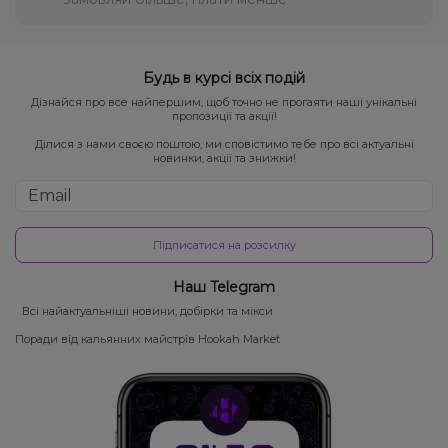
Будь в курсі всіх подій
Дізнайся про все найпершим, щоб точно не прогаяти наші унікальні
пропозиції та акції!
Ділися з нами своєю поштою, ми сповістимо тебе про всі актуальні
новинки, акції та знижки!
Підписатися на розсилку
Наш Telegram
Всі найактуальніші новини, добірки та мікси
Поради від кальянних майстрів Hookah Market