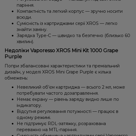
паріння.
Компактність та легкий корпус — зручно носити
всюди.
Сумісність із картриджами серії XROS — легко
знайти заміну.
Зарядка Type-C — швидко та безпечно (близько 60
хвилин).
Недоліки Vaporesso XROS Mini Kit 1000 Grape
Purple
Попри збалансовані характеристики та преміальний
дизайн, у моделі XROS Mini Grape Purple є кілька
обмежень:
Невеликий об’єм картриджа — всього 2 мл, може
потребувати частого дозаправлення.
Немає екрану — рівень заряду видно лише по
індикатору.
Відсутня регулювання потужності — працює в
одному режимі.
Не підтримує RDL-затяжку, розрахована
переважно на MTL-паріння.
Сумісність обмежена картриджами серії Vaporesso