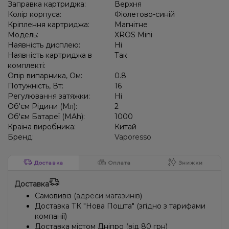
Заправка картриджа:
Верхня
Колір корпуса:
Фіолетово-синій
Кріплення картриджа:
Магнітне
Модель:
XROS Mini
Наявність дисплею:
Ні
Наявність картриджа в
Так
комплекті:
Опір випарника, Ом:
0.8
Потужність, Вт:
16
Регулювання затяжки:
Ні
Об'єм Рідини (Мл):
2
Об'єм Батареї (MAh):
1000
Країна виробника:
Китай
Бренд:
Vaporesso
Доставка
Оплата
Знижки
Доставка
Самовивіз (
адреси магазинів
)
Доставка ТК "Нова Пошта" (згідно з тарифами
компанії)
Доставка містом Дніпро (від 80 грн)