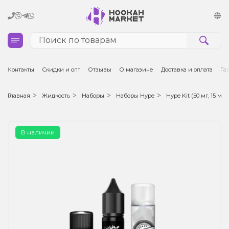
Кальяны
Контакты
Скидки и опт
Отзывы
О магазине
Доставка и оплата
Га
Табак для кальяна и кальянные смеси
Главная
Жидкость
Наборы
Наборы Hype
Hype Kit (50 мг, 15 мл)
Уголь для кальяна
В наличии
Чаши для кальяна
Аксессуары для кальяна
Электронные сигареты (POD)
Комплектующие для POD