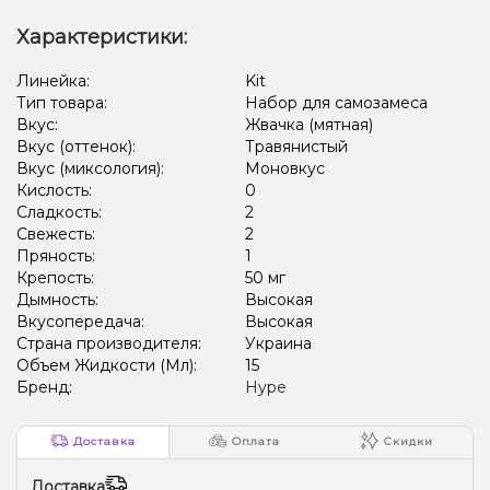
Характеристики:
Линейка:
Kit
Тип товара:
Набор для самозамеса
Вкус:
Жвачка (мятная)
Вкус (оттенок):
Травянистый
Вкус (миксология):
Моновкус
Кислость:
0
Сладкость:
2
Свежесть:
2
Пряность:
1
Крепость:
50 мг
Дымность:
Высокая
Вкусопередача:
Высокая
Страна производителя:
Украина
Объем Жидкости (Мл):
15
Бренд:
Hype
Доставка
Оплата
Скидки
Доставка