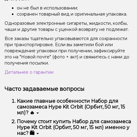
он не был в использовании;
сохранен товарный вид и оригинальная упаковка.
Одноразовые электронные сигареты, жидкости, колбы,
чаши и другие товары с уценкой возврату не подлежат.
Все заказы тщательно упаковываются для сохранности
при транспортировке. Если вы заметили бой или
повреждение упаковки при получении, зафиксируйте
это на "Новой почте" (фото + акт) и свяжитесь с нами до
получения посылки.
Детальнее о гарантии
Часто задаваемые вопросы
Какие главные особенности Набор для
самозамеса Hype Kit Orbit (Орбит, 50 мг, 15
мл)? 🔥
Набор для самозамеса Hype Kit Orbit (Орбит, 50 мг,
Почему стоит купить Набор для самозамеса
15 мл) отличается высоким качеством, удобством
Hype Kit Orbit (Орбит, 50 мг, 15 мл) именно у
использования и надежностью.
нас? 🛍️