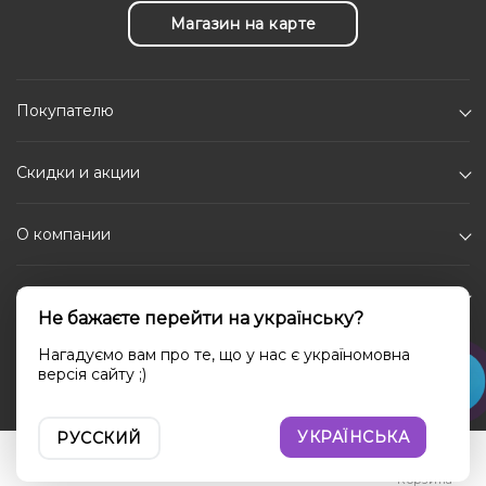
Магазин на карте
Покупателю
Скидки и акции
О компании
Каталог
Не бажаєте перейти на українську?
Социальные сети
Нагадуємо вам про те, що у нас є україномовна
версія сайту ;)
УКРАЇНСЬКА
РУССКИЙ
Войти
Сравнение
Избранное
Корзина