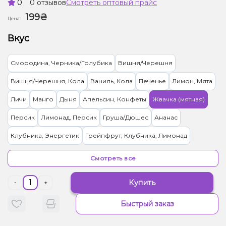
0
0 отзывов
Смотреть оптовый прайс
199₴
Цена:
Вкус
Смородина, Черника/Голубика
Вишня/Черешня
Вишня/Черешня, Кола
Ваниль, Кола
Печенье
Лимон, Мята
Личи
Манго
Дыня
Апельсин, Конфеты
Жвачка (мятная)
Персик
Лимонад, Персик
Груша/Дюшес
Ананас
Клубника, Энергетик
Грейпфрут, Клубника, Лимонад
Малина
Кола
Арбуз, Лимонад
Абрикос
Гранат
Смотреть все
Клубника
Кокос, Манго
Мороженое, Черника/Голубика
Купить
-
+
Яблоко
Мандарин
Мультифрукт
Кактус, Лайм
Быстрый заказ