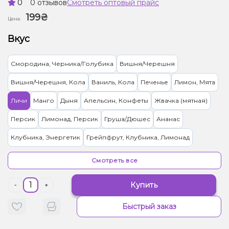
0
0 отзывов
Смотреть оптовый прайс
199₴
Цена:
Вкус
Смородина, Черника/Голубика
Вишня/Черешня
Вишня/Черешня, Кола
Ваниль, Кола
Печенье
Лимон, Мята
Личи
Манго
Дыня
Апельсин, Конфеты
Жвачка (мятная)
Персик
Лимонад, Персик
Груша/Дюшес
Ананас
Клубника, Энергетик
Грейпфрут, Клубника, Лимонад
Малина
Кола
Арбуз, Лимонад
Абрикос
Гранат
Смотреть все
Клубника
Кокос, Манго
Мороженое, Черника/Голубика
Купить
-
+
Яблоко
Мандарин
Мультифрукт
Кактус, Лайм
Быстрый заказ