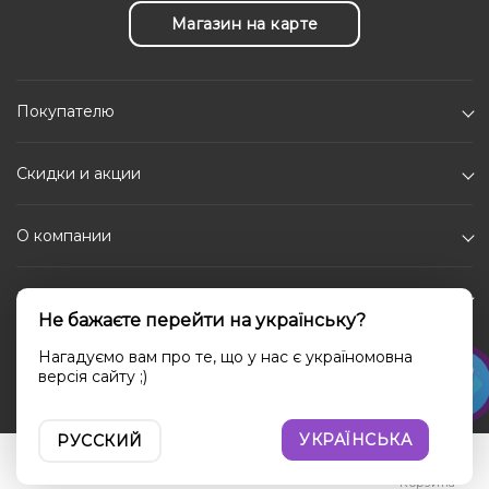
Магазин на карте
Покупателю
Скидки и акции
О компании
Каталог
Не бажаєте перейти на українську?
Социальные сети
Нагадуємо вам про те, що у нас є україномовна
версія сайту ;)
УКРАЇНСЬКА
РУССКИЙ
Войти
Сравнение
Избранное
Корзина