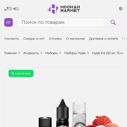
Кальяны
Контакты
Скидки и опт
Отзывы
О магазине
Доставка и оплата
Га
Табак для кальяна и кальянные смеси
Главная
Жидкость
Наборы
Наборы Hype
Hype Kit (50 мг, 15 мл)
Уголь для кальяна
В наличии
Чаши для кальяна
Аксессуары для кальяна
Электронные сигареты (POD)
Комплектующие для POD