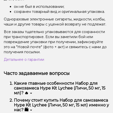
он не был в использовании;
сохранен товарный вид и оригинальная упаковка.
Одноразовые электронные сигареты, жидкости, колбы,
чаши и другие товары с уценкой возврату не подлежат.
Все заказы тщательно упаковываются для сохранности
при транспортировке. Если вы заметили бой или
повреждение упаковки при получении, зафиксируйте
это на "Новой почте" (фото + акт) и свяжитесь с нами до
получения посылки.
Детальнее о гарантии
Часто задаваемые вопросы
Какие главные особенности Набор для
самозамеса Hype Kit Lychee (Личи, 50 мг, 15
мл)? 🔥
Набор для самозамеса Hype Kit Lychee (Личи, 50
Почему стоит купить Набор для самозамеса
мг, 15 мл) отличается высоким качеством, удобством
Hype Kit Lychee (Личи, 50 мг, 15 мл) именно у
использования и надежностью.
нас? 🛍️