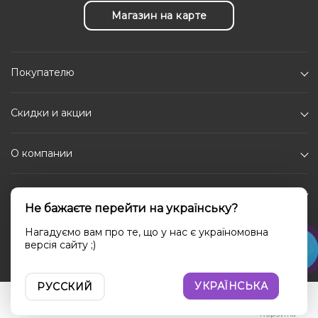
Магазин на карте
Покупателю
Скидки и акции
О компании
Каталог
Не бажаєте перейти на українську?
Социальные сети
Нагадуємо вам про те, що у нас є україномовна
версія сайту ;)
УКРАЇНСЬКА
РУССКИЙ
Войти
Сравнение
Избранное
Корзина