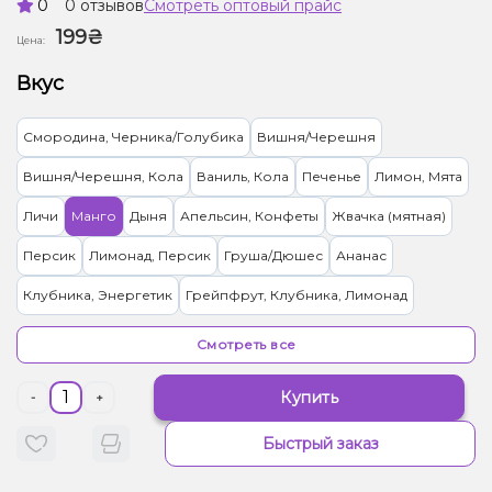
0
0 отзывов
Смотреть оптовый прайс
199₴
Цена:
Вкус
Смородина, Черника/Голубика
Вишня/Черешня
Вишня/Черешня, Кола
Ваниль, Кола
Печенье
Лимон, Мята
Личи
Манго
Дыня
Апельсин, Конфеты
Жвачка (мятная)
Персик
Лимонад, Персик
Груша/Дюшес
Ананас
Клубника, Энергетик
Грейпфрут, Клубника, Лимонад
Малина
Кола
Арбуз, Лимонад
Абрикос
Гранат
Смотреть все
Клубника
Кокос, Манго
Мороженое, Черника/Голубика
Купить
-
+
Яблоко
Мандарин
Мультифрукт
Кактус, Лайм
Быстрый заказ