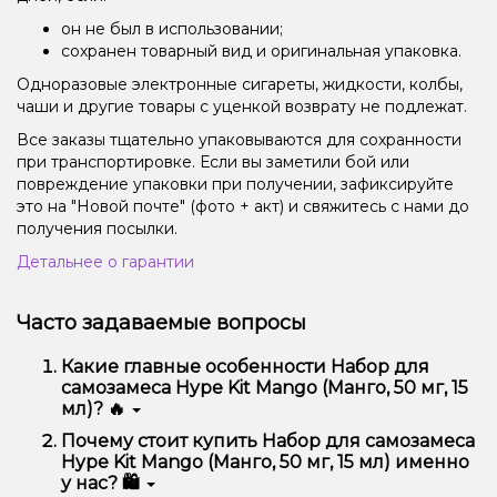
он не был в использовании;
сохранен товарный вид и оригинальная упаковка.
Одноразовые электронные сигареты, жидкости, колбы,
чаши и другие товары с уценкой возврату не подлежат.
Все заказы тщательно упаковываются для сохранности
при транспортировке. Если вы заметили бой или
повреждение упаковки при получении, зафиксируйте
это на "Новой почте" (фото + акт) и свяжитесь с нами до
получения посылки.
Детальнее о гарантии
Часто задаваемые вопросы
Какие главные особенности Набор для
самозамеса Hype Kit Mango (Манго, 50 мг, 15
мл)? 🔥
Набор для самозамеса Hype Kit Mango (Манго, 50
Почему стоит купить Набор для самозамеса
мг, 15 мл) отличается высоким качеством, удобством
Hype Kit Mango (Манго, 50 мг, 15 мл) именно
использования и надежностью.
у нас? 🛍️