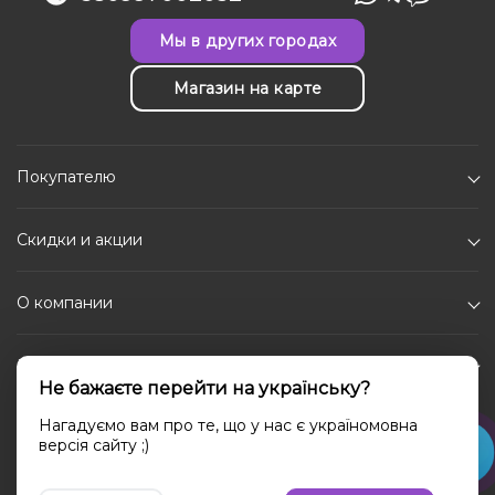
Мы в других городах
Магазин на карте
Покупателю
Скидки и акции
О компании
Каталог
Не бажаєте перейти на українську?
Социальные сети
Нагадуємо вам про те, що у нас є україномовна
версія сайту ;)