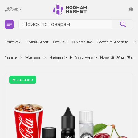
Кальяны
Контакты
Скидки и опт
Отзывы
О магазине
Доставка и оплата
Га
Табак для кальяна и кальянные смеси
Главная
Жидкость
Наборы
Наборы Hype
Hype Kit (50 мг, 15 мл)
Уголь для кальяна
В наличии
Чаши для кальяна
Аксессуары для кальяна
Электронные сигареты (POD)
Комплектующие для POD