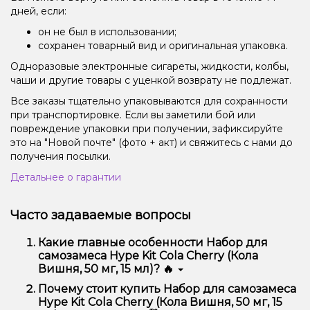
дней, если:
он не был в использовании;
сохранен товарный вид и оригинальная упаковка.
Одноразовые электронные сигареты, жидкости, колбы,
чаши и другие товары с уценкой возврату не подлежат.
Все заказы тщательно упаковываются для сохранности
при транспортировке. Если вы заметили бой или
повреждение упаковки при получении, зафиксируйте
это на "Новой почте" (фото + акт) и свяжитесь с нами до
получения посылки.
Детальнее о гарантии
Часто задаваемые вопросы
Какие главные особенности Набор для
самозамеса Hype Kit Cola Cherry (Кола
Вишня, 50 мг, 15 мл)? 🔥
Набор для самозамеса Hype Kit Cola Cherry (Кола
Почему стоит купить Набор для самозамеса
Вишня, 50 мг, 15 мл) отличается высоким качеством,
Hype Kit Cola Cherry (Кола Вишня, 50 мг, 15
удобством использования и надежностью.