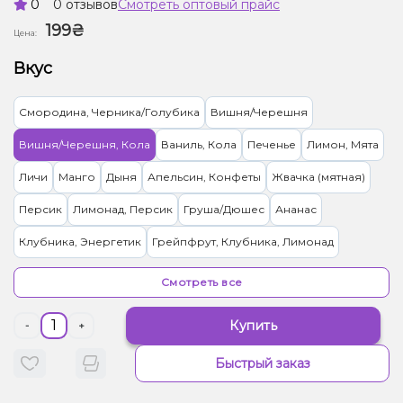
0
0 отзывов
Смотреть оптовый прайс
199₴
Цена:
Вкус
Смородина, Черника/Голубика
Вишня/Черешня
Вишня/Черешня, Кола
Ваниль, Кола
Печенье
Лимон, Мята
Личи
Манго
Дыня
Апельсин, Конфеты
Жвачка (мятная)
Персик
Лимонад, Персик
Груша/Дюшес
Ананас
Клубника, Энергетик
Грейпфрут, Клубника, Лимонад
Малина
Кола
Арбуз, Лимонад
Абрикос
Гранат
Смотреть все
Клубника
Кокос, Манго
Мороженое, Черника/Голубика
Купить
-
+
Яблоко
Мандарин
Мультифрукт
Кактус, Лайм
Быстрый заказ