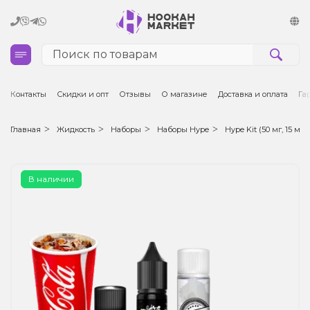
Кальяны
Контакты
Скидки и опт
Отзывы
О магазине
Доставка и оплата
Га
Табак для кальяна и кальянные смеси
Главная
Жидкость
Наборы
Наборы Hype
Hype Kit (50 мг, 15 мл)
Уголь для кальяна
В наличии
Чаши для кальяна
Аксессуары для кальяна
Электронные сигареты (POD)
Комплектующие для POD