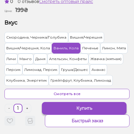
0
0 отзывов
Смотреть оптовый прайс
199₴
Цена:
Вкус
Смородина, Черника/Голубика
Вишня/Черешня
Вишня/Черешня, Кола
Ваниль, Кола
Печенье
Лимон, Мята
Личи
Манго
Дыня
Апельсин, Конфеты
Жвачка (мятная)
Персик
Лимонад, Персик
Груша/Дюшес
Ананас
Клубника, Энергетик
Грейпфрут, Клубника, Лимонад
Малина
Кола
Арбуз, Лимонад
Абрикос
Гранат
Смотреть все
Клубника
Кокос, Манго
Мороженое, Черника/Голубика
Купить
-
+
Яблоко
Мандарин
Мультифрукт
Кактус, Лайм
Быстрый заказ