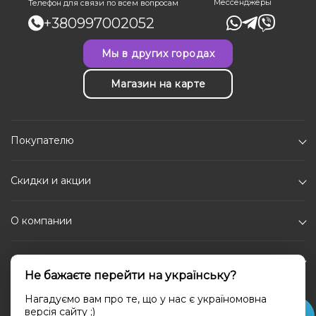
Мессенджеры
Телефон для связи по всем вопросам
+380997002052
Мы в других городах
Магазин на карте
Покупателю
Скидки и акции
О компании
Каталог
Не бажаєте перейти на українську?
Социальные сети
Нагадуємо вам про те, що у нас є україномовна
версія сайту ;)