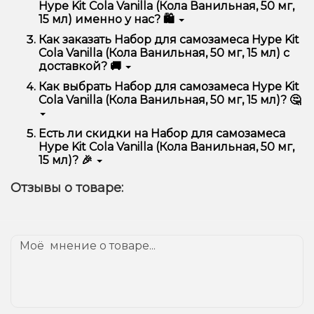
Ванильная, 50 мг, 15 мл) отличается высоким
Hype Kit Cola Vanilla (Кола Ванильная, 50 мг,
качеством, удобством использования и
15 мл) именно у нас? 🛍️
надежностью.
Мы предлагаем только оригинальную продукцию,
Как заказать Набор для самозамеса Hype Kit
широкий ассортимент, выгодные цены и быструю
Cola Vanilla (Кола Ванильная, 50 мг, 15 мл) с
доставку. Кроме того, у нас регулярные акции и
доставкой? 🚚
скидки для клиентов!
Оформить заказ можно в несколько кликов:
Как выбрать Набор для самозамеса Hype Kit
Cola Vanilla (Кола Ванильная, 50 мг, 15 мл)? 🤔
Добавьте Набор для самозамеса Hype Kit
Cola Vanilla (Кола Ванильная, 50 мг, 15 мл) в
корзину.
Выбор зависит от ваших предпочтений – например,
Есть ли скидки на Набор для самозамеса
Перейдите к оформлению заказа.
если это кальян, учитывайте размер, материал и тип
Hype Kit Cola Vanilla (Кола Ванильная, 50 мг,
чаши, если вейп – мощность и вкус. Наши
Выберите удобный способ оплаты и
15 мл)? 🎉
менеджеры помогут подобрать идеальный вариант.
доставки.
Да! Мы регулярно проводим акции и предлагаем
Подтвердите заказ – мы быстро отправим его
Отзывы о товаре:
специальные предложения. Следите за
вам!
обновлениями на сайте и в нашем телеграмм-
Доставка доступна по всей Украине, сроки зависят
канале, чтобы не упустить выгодные предложения!
от вашего местоположения.