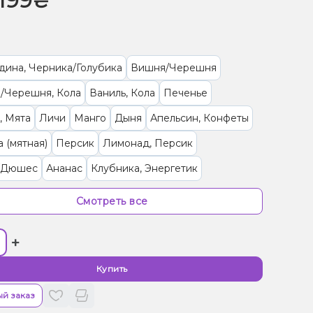
199₴
дина, Черника/Голубика
Вишня/Черешня
/Черешня, Кола
Ваниль, Кола
Печенье
, Мята
Личи
Манго
Дыня
Апельсин, Конфеты
 (мятная)
Персик
Лимонад, Персик
/Дюшес
Ананас
Клубника, Энергетик
рут, Клубника, Лимонад
Малина
Кола
Смотреть все
, Лимонад
Абрикос
Гранат
Клубника
+
 Манго
Мороженое, Черника/Голубика
Яблоко
рин
Мультифрукт
Кактус, Лайм
Купить
й заказ