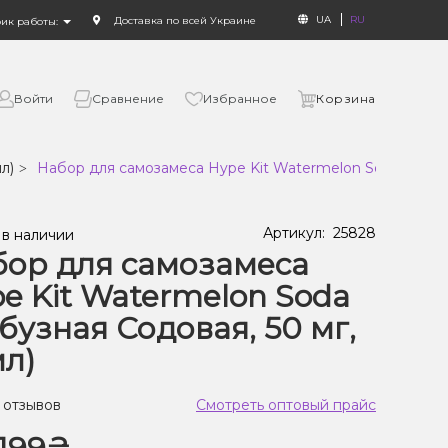
UA
RU
Доставка по всей Украине
фик работы:
Войти
Сравнение
Избранное
Корзина
мл)
Набор для самозамеса Hype Kit Watermelon Soda (Арбузн
Артикул:
25828
 в наличии
ор для самозамеса
e Kit Watermelon Soda
бузная Содовая, 50 мг,
мл)
 отзывов
Смотреть оптовый прайс