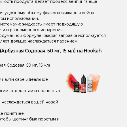
мность продукта делает процесс вейпинга еще
ря удобному объему флакона жижа для вейпа
том использовании.
системами: жидкость имеет подходящую
чи и равномерного испарения.
одуманной формуле каждая заправка используется
оляет дольше наслаждаться парением.
Арбузная Содовая, 50 мг, 15 мл) на Hookah
 Содовая, 50 мг, 15 мл)
 найти свое идеальное
огим стандартам и полностью
и наслаждаться вашей новой
ё приятнее.
чтобы шопинг был простым и