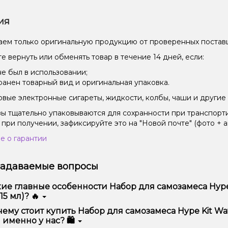
ия
ем только оригинальную продукцию от проверенных постав
е вернуть или обменять товар в течение 14 дней, если:
не был в использовании;
ранен товарный вид и оригинальная упаковка.
вые электронные сигареты, жидкости, колбы, чаши и другие 
зы тщательно упаковываются для сохранности при транспорт
 при получении, зафиксируйте это на "Новой почте" (фото + а
е о гарантии
задаваемые вопросы
ие главные особенности Набор для самозамеса Hype 
 15 мл)? 🔥
ор для самозамеса Hype Kit Watermelon Soda (Арбузная Содова
ему стоит купить Набор для самозамеса Hype Kit Wat
бством использования и надежностью.
 именно у нас? 🛍️