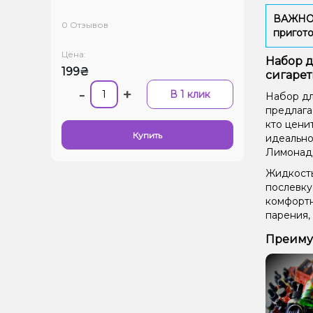
ВАЖНО: 
0 Отзывов
пригото
Цена:
Набор д
199₴
сигаре
-
+
В 1 клик
Набор дл
предлага
кто ценит
Купить
идеально
Лимонад,
Жидкость
послевку
комфортн
парения,
Преимущ