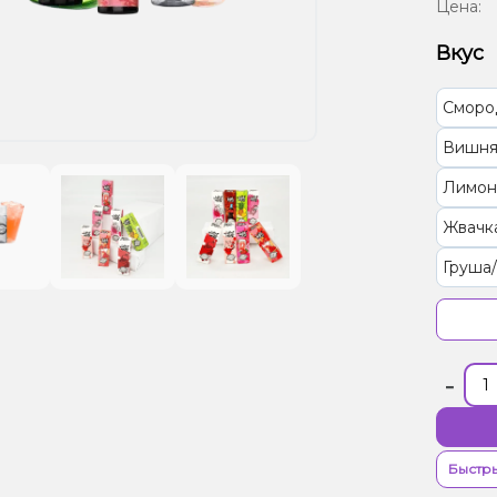
Цена:
Вкус
Сморо
Вишня
Лимон
Жвачка
Груша
Грейпф
Арбуз
-
Кокос,
Манда
Быстры