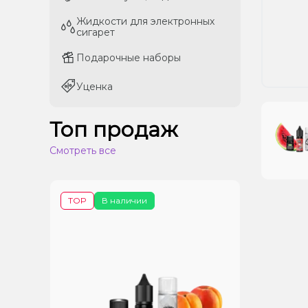
Жидкости для электронных
Жидкости для электронных
сигарет
сигарет
Подарочные наборы
Подарочные наборы
Уценка
Уценка
Топ продаж
Смотреть все
TOP
В наличии