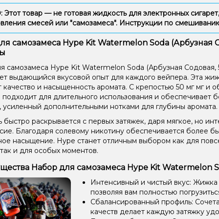
Этот товар — не готовая жидкость для электронных сигарет,
вления смесей или "самозамеса". Инструкции по смешиван
ля самозамеса Hype Kit Watermelon Soda (Арбузная Со
ты
я самозамеса Hype Kit Watermelon Soda (Арбузная Содовая, 50
ет выдающийся вкусовой опыт для каждого вейпера. Эта жижа
 качество и насыщенность аромата. С крепостью 50 мг мг и о
 подходит для длительного использования и обеспечивает бо
 усиленный дополнительными нотками для глубины аромата.
 быстро раскрывается с первых затяжек, даря мягкое, но ин
сие. Благодаря солевому никотину обеспечивается более б
ое насыщение. Hype станет отличным выбором как для пов
 так и для особых моментов.
ества Набор для самозамеса Hype Kit Watermelon Sod
Интенсивный и чистый вкус: Жижка
позволяя вам полностью погрузиться
Сбалансированный профиль: Сочетан
качеств делает каждую затяжку уд