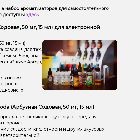
 а набор ароматизаторов для самостоятельного
ию доступны
здесь
довая, 50 мг, 15 мл) для электронной
 мг, 15 мл)
 создана для тех,
бъёмом 15 мл, она
гатый вкус Арбуз,
тенсивное
ыстрое и
седневного
a (Арбузная Содовая, 50 мг, 15 мл)
 предлагает великолепную вкусопередачу,
 в аромат.
ие сладости, кислотности и других вкусовых
овлетворительной.