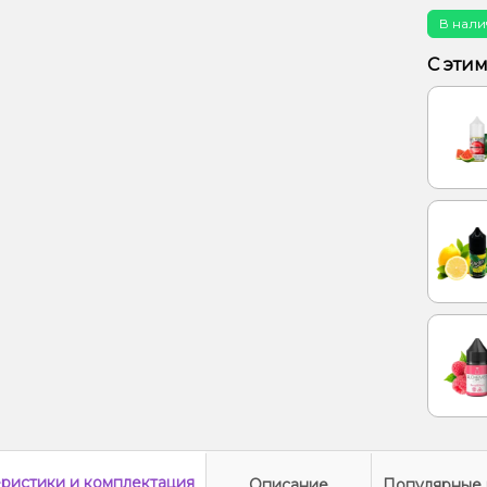
В нали
С эти
еристики
и комплектация
Описание
Популярные 