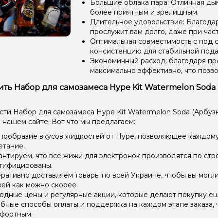
Большие облака пара: Отличная ды
более приятным и зрелищным.
Длительное удовольствие: Благода
прослужит вам долго, даже при час
Оптимальная совместимость с под 
консистенцию для стабильной пода
Экономичный расход: благодаря пр
максимально эффективно, что позв
ить Набор для самозамеса Hype Kit Watermelon Soda (
ти Набор для самозамеса Hype Kit Watermelon Soda (Арбузная
 нашем сайте. Вот что мы предлагаем:
нообразие вкусов жидкостей от Hype, позволяющее каждому
етание.
антируем, что все жижи для электронок производятся по стр
тифицированы.
ративно доставляем товары по всей Украине, чтобы вы могл
ей как можно скорее.
одные цены и регулярные акции, которые делают покупку ещ
бные способы оплаты и поддержка на каждом этапе заказа, 
фортным.