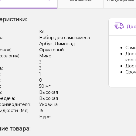
еристики:
Дос
:
Kit
ра:
Набор для самозамеса
Арбуз, Лимонад
Само
енок):
Фруктовый
Дост
ксология):
Микс
комп
:
3
Дост
ь:
3
Сроч
:
1
:
0
:
50 мг
ь:
Высокая
редача:
Высокая
роизводителя:
Украина
дкости (Мл):
15
Hype
ие товара: