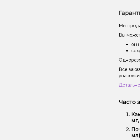
Гарант
Мы прода
Вы может
он 
сох
Одноразо
Все зака
упаковки
Детальне
Часто 
Как
мг,
Наб
Поч
удо
мл)