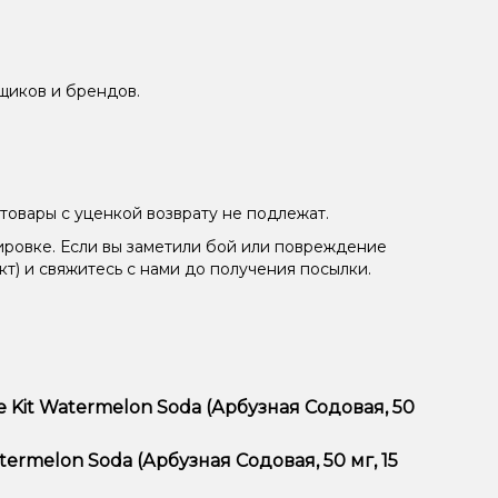
щиков и брендов.
товары с уценкой возврату не подлежат.
ировке. Если вы заметили бой или повреждение
кт) и свяжитесь с нами до получения посылки.
Kit Watermelon Soda (Арбузная Содовая, 50
я, 50 мг, 15 мл) отличается высоким качеством,
ermelon Soda (Арбузная Содовая, 50 мг, 15