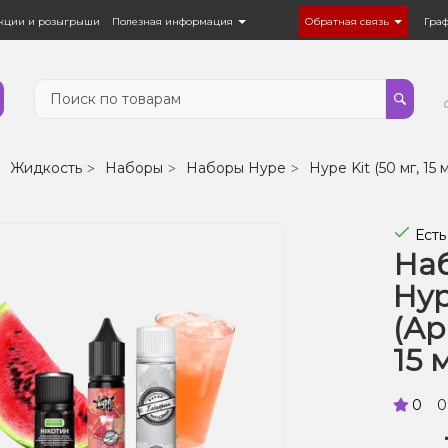
кции и розыгрыши
Полезная информация
Обратная связь
Гра
Жидкость
Наборы
Наборы Hype
Hype Kit (50 мг, 15 
Есть
Наб
Hyp
(Ар
15 
0
0