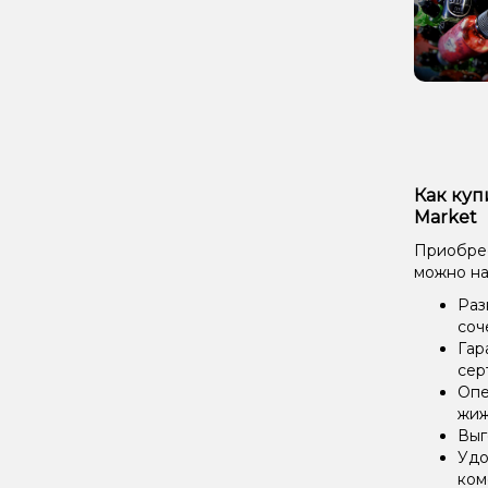
Как куп
Market
Приобрес
можно на
Раз
соч
Гар
сер
Опе
жиж
Выг
Удо
ком