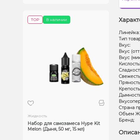
Характ
TOP
В наличии
Линейка
Тип това
Вкус:
Вкус (отт
Вкус (ми
Кислость
Сладкост
Свежесть
Пряность
Крепость
Дымност
Вкусопе
Страна п
Объем Жи
Жидкость
Бренд:
Набор для самозамеса Hype Kit
Melon (Дыня, 50 мг, 15 мл)
Описан