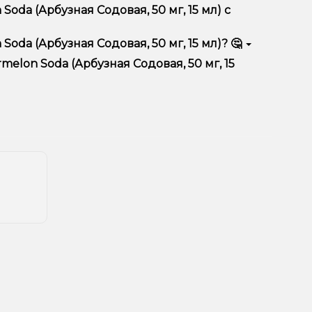
тимент, выгодные цены и быструю доставку.
Soda (Арбузная Содовая, 50 мг, 15 мл) с
oda (Арбузная Содовая, 50 мг, 15 мл)? 🤔
рбузная Содовая, 50 мг, 15 мл) в корзину.
ян, учитывайте размер, материал и тип чаши, если
melon Soda (Арбузная Содовая, 50 мг, 15
еальный вариант.
едложения. Следите за обновлениями на сайте и в
ния!
естоположения.