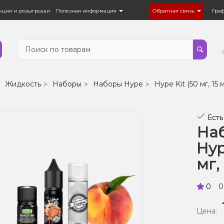
кции и розыгрыши
Полезная информация
Обратная связь
Гра
Жидкость
Наборы
Наборы Hype
Hype Kit (50 мг, 15 
Есть
Наб
Hyp
мг,
0
0
Цена: