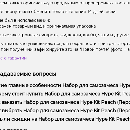
ем только оригинальную продукцию от проверенных постав
е вернуть или обменять товар в течение 14 дней, если:
не был в использовании;
ранен товарный вид и оригинальная упаковка.
вые электронные сигареты, жидкости, колбы, чаши и другие 
зы тщательно упаковываются для сохранности при транспорт
 при получении, зафиксируйте это на "Новой почте" (фото + а
е о гарантии
задаваемые вопросы
ие главные особенности Набор для самозамеса Hype Ki
ор для самозамеса Hype Kit Peach (Персик, 50 мг, 15 мл) отл
ему стоит купить Набор для самозамеса Hype Kit Peach
ользования и надежностью.
предлагаем только оригинальную продукцию, широкий ассор
 заказать Набор для самозамеса Hype Kit Peach (Перси
ме того, у нас регулярные акции и скидки для клиентов!
рмить заказ можно в несколько кликов:
 выбрать Набор для самозамеса Hype Kit Peach (Персик
Добавьте Набор для самозамеса Hype Kit Peach (Персик, 50 м
ор зависит от ваших предпочтений – например, если это каль
ь ли скидки на Набор для самозамеса Hype Kit Peach (
п – мощность и вкус. Наши менеджеры помогут подобрать ид
Перейдите к оформлению заказа.
 Мы регулярно проводим акции и предлагаем специальные пр