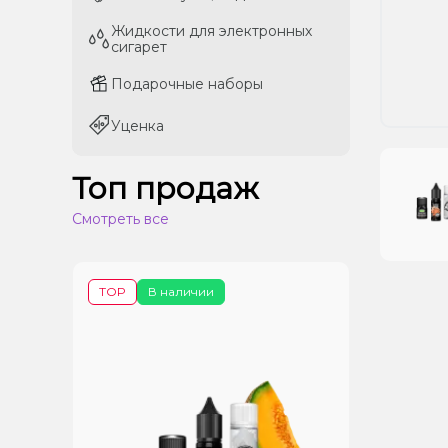
Жидкости для электронных
Жидкости для электронных
сигарет
сигарет
Подарочные наборы
Подарочные наборы
Уценка
Уценка
Топ продаж
Смотреть все
TOP
В наличии