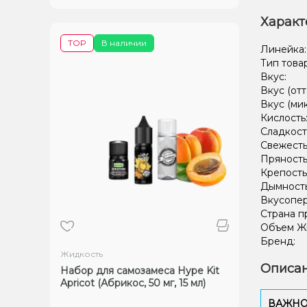
Характ
TOP
В наличии
Линейка
Тип това
Вкус:
Вкус (отт
Вкус (ми
Кислость
Сладкост
Свежесть
Пряность
Крепость
Дымност
Вкусопе
Страна п
Объем Жи
Бренд:
Жидкость
Описан
Набор для самозамеса Hype Kit
Apricot (Абрикос, 50 мг, 15 мл)
ВАЖНО: 