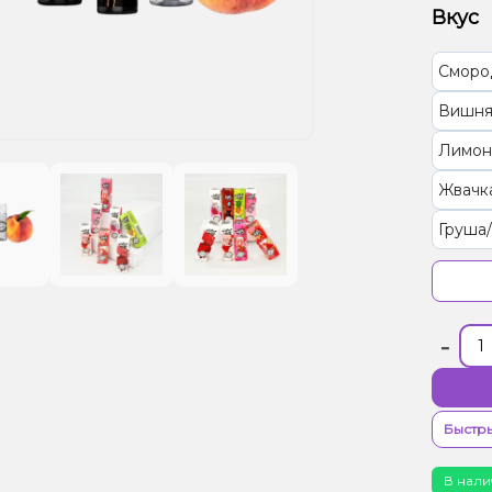
Вкус
Сморо
Вишня
Лимон
Жвачка
Груша
Грейпф
Арбуз
-
Кокос,
Манда
Быстры
В нали