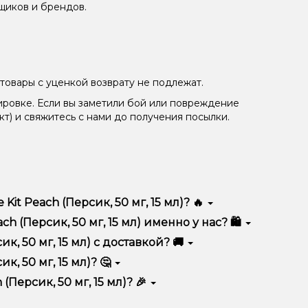
щиков и брендов.
товары с уценкой возврату не подлежат.
ировке. Если вы заметили бой или повреждение
кт) и свяжитесь с нами до получения посылки.
t Peach (Персик, 50 мг, 15 мл)? 🔥
ичается высоким качеством, удобством
 (Персик, 50 мг, 15 мл) именно у нас? 🛍️
тимент, выгодные цены и быструю доставку.
к, 50 мг, 15 мл) с доставкой? 🚚
, 50 мг, 15 мл)? 🤔
г, 15 мл) в корзину.
ян, учитывайте размер, материал и тип чаши, если
Персик, 50 мг, 15 мл)? 🎉
еальный вариант.
едложения. Следите за обновлениями на сайте и в