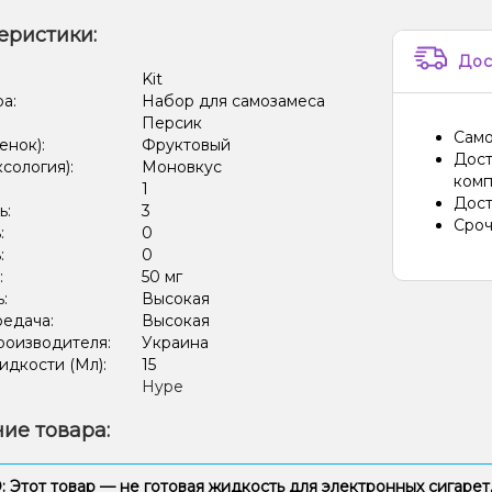
еристики:
Дос
:
Kit
ра:
Набор для самозамеса
Персик
Само
енок):
Фруктовый
Дост
ксология):
Моновкус
комп
:
1
Дост
ь:
3
Сроч
:
0
:
0
:
50 мг
ь:
Высокая
редача:
Высокая
роизводителя:
Украина
дкости (Мл):
15
Hype
ие товара:
Этот товар — не готовая жидкость для электронных сигарет,