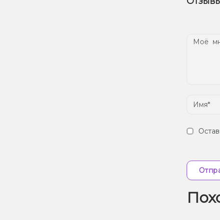
Отзывы
наш
Дос
Остав
Отпра
Пох