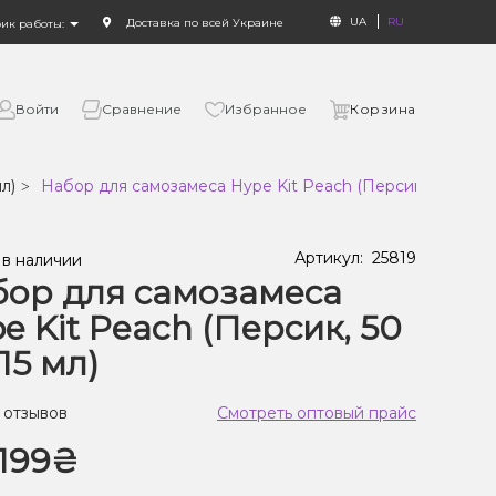
UA
RU
Доставка по всей Украине
фик работы:
Войти
Сравнение
Избранное
Корзина
мл)
Набор для самозамеса Hype Kit Peach (Персик, 50 мг, 15
Артикул:
25819
 в наличии
ор для самозамеса
e Kit Peach (Персик, 50
 15 мл)
 отзывов
Смотреть оптовый прайс
199₴