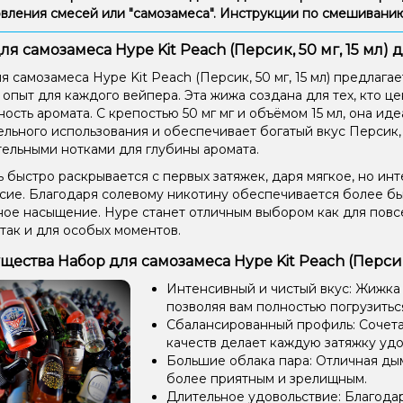
вления смесей или "самозамеса". Инструкции по смешиван
ля самозамеса Hype Kit Peach (Персик, 50 мг, 15 мл)
я самозамеса Hype Kit Peach (Персик, 50 мг, 15 мл) предлаг
 опыт для каждого вейпера. Эта жижа создана для тех, кто це
ость аромата. С крепостью 50 мг мг и объёмом 15 мл, она ид
ельного использования и обеспечивает богатый вкус Персик
ельными нотками для глубины аромата.
 быстро раскрывается с первых затяжек, даря мягкое, но ин
сие. Благодаря солевому никотину обеспечивается более б
ое насыщение. Hype станет отличным выбором как для пов
 так и для особых моментов.
ества Набор для самозамеса Hype Kit Peach (Персик, 
Интенсивный и чистый вкус: Жижка
позволяя вам полностью погрузиться
Сбалансированный профиль: Сочетан
качеств делает каждую затяжку уд
Большие облака пара: Отличная ды
более приятным и зрелищным.
Длительное удовольствие: Благода