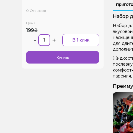
пригото
0 Отзывов
Набор д
Цена:
Набор дл
199₴
вкусовой
насыщенн
-
+
В 1 клик
для длит
дополнит
Купить
Жидкость
послевку
комфортн
парения,
Преимущ