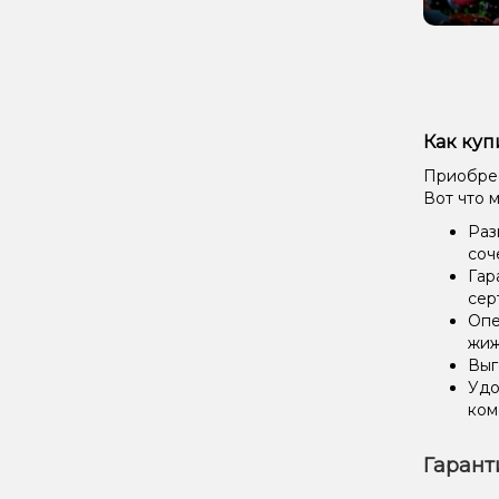
Как куп
Приобрес
Вот что 
Раз
соч
Гар
сер
Опе
жиж
Выг
Удо
ком
Гарант