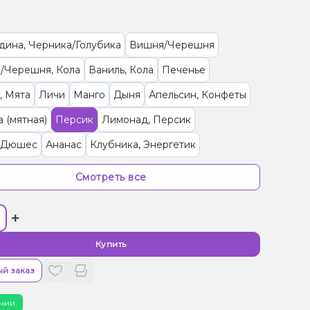
дина, Черника/Голубика
Вишня/Черешня
/Черешня, Кола
Ваниль, Кола
Печенье
, Мята
Личи
Манго
Дыня
Апельсин, Конфеты
 (мятная)
Персик
Лимонад, Персик
/Дюшес
Ананас
Клубника, Энергетик
рут, Клубника, Лимонад
Малина
Кола
Смотреть все
, Лимонад
Абрикос
Гранат
Клубника
+
 Манго
Мороженое, Черника/Голубика
Яблоко
рин
Мультифрукт
Кактус, Лайм
Купить
й заказ
чии