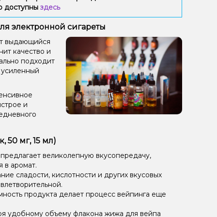
ию доступны
здесь
 для электронной сигареты
ает выдающийся
нит качество и
еально подходит
, усиленный
тенсивное
ыстрое и
седневного
50 мг, 15 мл)
 предлагает великолепную вкусопередачу,
 в аромат.
ие сладости, кислотности и других вкусовых
овлетворительной.
мность продукта делает процесс вейпинга еще
ря удобному объему флакона жижа для вейпа