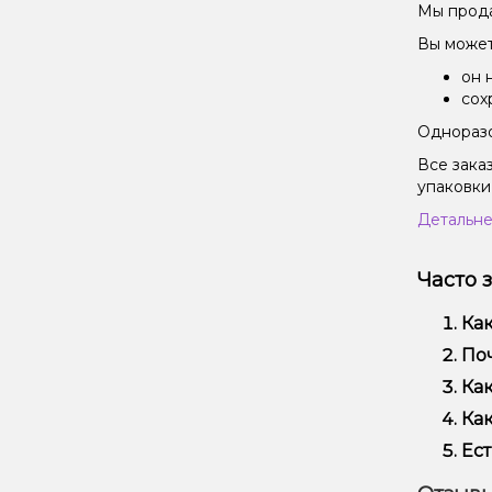
Мы прода
Вы может
он 
сох
Одноразо
Все зака
упаковки
Детальне
Часто 
Как
Наб
Поч
исп
Мы 
Как
Кро
Офо
Как
Выб
Ест
вей
Да!