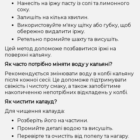
Нанесіть на іржу пасту із солі та лимонного
соку.
Залишіть на кілька хвилин.
Використовуйте м'яку щітку або губку, щоб
обережно видалити іржу.
Ретельно промийте шахту та висушіть.
Цей метод допоможе позбавитися іржі на
поверхні кальяну.
Як часто потрібно міняти воду у кальяні?
Рекомендується змінювати воду в колбі кальяну
після кожної сесії. Це допоможе підтримувати
свіжість і чистоту смаку, а також запобігтиме
накопиченню непотрібних відкладень у колбі.
Як чистити калауд?
Для чищення калауда:
Розберіть його на частини.
Промийте деталі водою та висушіть.
Перевірте та очистіть від попелу та нагару.