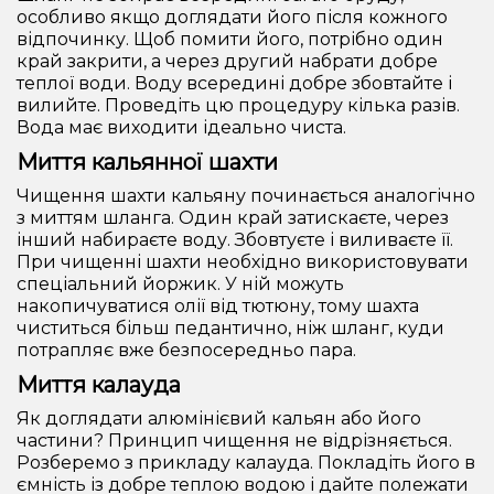
особливо якщо доглядати його після кожного
відпочинку. Щоб помити його, потрібно один
край закрити, а через другий набрати добре
теплої води. Воду всередині добре збовтайте і
вилийте. Проведіть цю процедуру кілька разів.
Вода має виходити ідеально чиста.
Миття кальянної шахти
Чищення шахти кальяну починається аналогічно
з миттям шланга. Один край затискаєте, через
інший набираєте воду. Збовтуєте і виливаєте її.
При чищенні шахти необхідно використовувати
спеціальний йоржик. У ній можуть
накопичуватися олії від тютюну, тому шахта
чиститься більш педантично, ніж шланг, куди
потрапляє вже безпосередньо пара.
Миття калауда
Як доглядати алюмінієвий кальян або його
частини? Принцип чищення не відрізняється.
Розберемо з прикладу калауда. Покладіть його в
ємність із добре теплою водою і дайте полежати