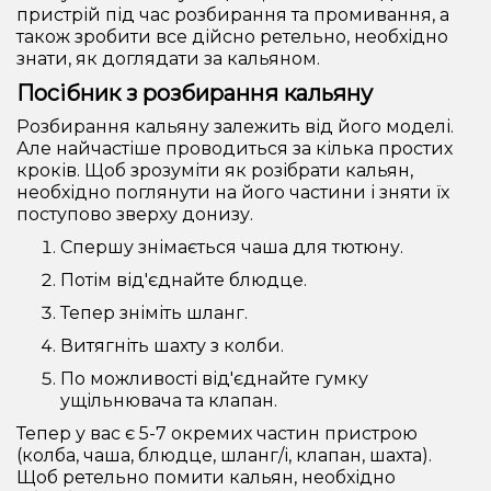
пристрій під час розбирання та промивання, а
також зробити все дійсно ретельно, необхідно
знати, як доглядати за кальяном.
Посібник з розбирання кальяну
Розбирання кальяну залежить від його моделі.
Але найчастіше проводиться за кілька простих
кроків. Щоб зрозуміти як розібрати кальян,
необхідно поглянути на його частини і зняти їх
поступово зверху донизу.
Спершу знімається чаша для тютюну.
Потім від'єднайте блюдце.
Тепер зніміть шланг.
Витягніть шахту з колби.
По можливості від'єднайте гумку
ущільнювача та клапан.
Тепер у вас є 5-7 окремих частин пристрою
(колба, чаша, блюдце, шланг/і, клапан, шахта).
Щоб ретельно помити кальян, необхідно