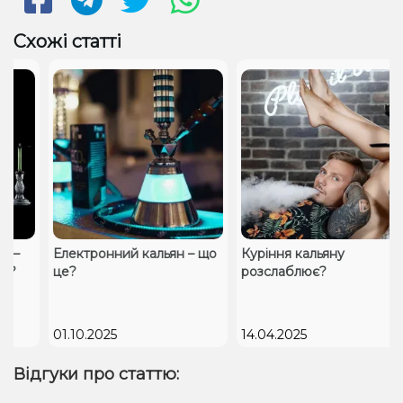
Схожі статті
–
Електронний кальян – що
Куріння кальяну
?
це?
розслаблює?
01.10.2025
14.04.2025
Відгуки про статтю: