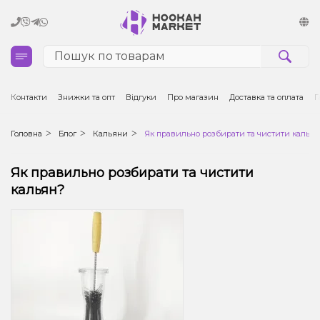
Кальяни
Контакти
Знижки та опт
Відгуки
Про магазин
Доставка та оплата
Г
Тютюн для кальяну та кальянні суміші
Головна
Блог
Кальяни
Як правильно розбирати та чистити кальян
Вугілля для кальяну
Як правильно розбирати та чистити
кальян?
Чаші для кальяну
Аксесуари для кальяну
Електронні сигарети (POD)
Комплектуючі для POD