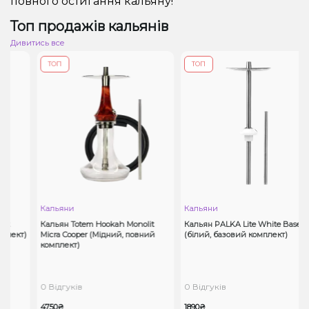
повного остигання кальяну!
Топ продажів кальянів
Дивитись все
ТОП
ТОП
Кальяни
Кальяни
Кальян Totem Hookah Monolit
Кальян PALKA Lite White Base
ект)
Micra Cooper (Мідний, повний
(білий, базовий комплект)
комплект)
0 Відгуків
0 Відгуків
4750₴
1890₴