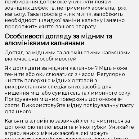
прибирання допоможе уникнути появи
зовнішніх дефектів, неприємних ароматів, іржі,
нальоту. Така проста річ, як миття, запобіжить
необхідності швидкої заміни кальяну і значно
продовжить життя вашого апарату.
Особливості догляду за мідним та
алюмінієвими кальянами
Догляд за мідними та алюмінієвими кальянами
включає ряд особливостей.
Як доглядати за мідним кальяном? Мідь може
темніти або окислюватися з часом. Регулярно
чистіть поверхню мідних деталей з
використанням спеціальних засобів для
чищення міді або суміші сіль та лимонного соку.
Полірування мідних поверхонь допоможе їм
сяяти. Використовуйте мідну полірувальну пасту
для цього.
Кальян із алюмінію зазвичай легко чиститься за
допомогою теплої води та м'якої губки. Уникайте
агресивних хімічних засобів, які можуть