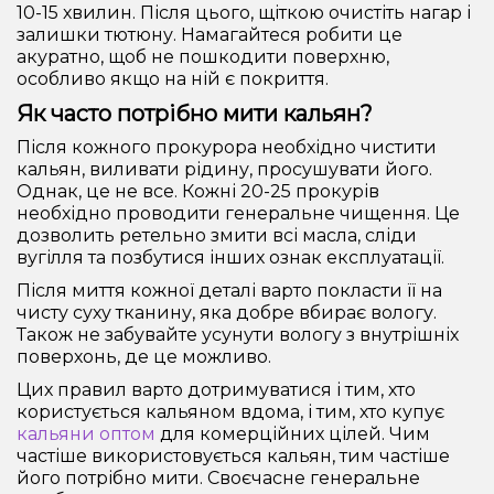
10-15 хвилин. Після цього, щіткою очистіть нагар і
залишки тютюну. Намагайтеся робити це
акуратно, щоб не пошкодити поверхню,
особливо якщо на ній є покриття.
Як часто потрібно мити кальян?
Після кожного прокурора необхідно чистити
кальян, виливати рідину, просушувати його.
Однак, це не все. Кожні 20-25 прокурів
необхідно проводити генеральне чищення. Це
дозволить ретельно змити всі масла, сліди
вугілля та позбутися інших ознак експлуатації.
Після миття кожної деталі варто покласти її на
чисту суху тканину, яка добре вбирає вологу.
Також не забувайте усунути вологу з внутрішніх
поверхонь, де це можливо.
Цих правил варто дотримуватися і тим, хто
користується кальяном вдома, і тим, хто купує
кальяни оптом
для комерційних цілей. Чим
частіше використовується кальян, тим частіше
його потрібно мити. Своєчасне генеральне