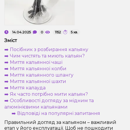
Рідини для електронних сигарет
Подарункові набори
14.04.2025
0
1152
5 хв.
Уцінка
Зміст
➡️ Посібник з розбирання кальяну
➡️ Чим чистять та миють кальян?
➡️ Миття кальянної чаші
➡️ Миття кальянної колби
➡️ Миття кальянного шлангу
➡️ Миття кальянної шахти
➡️ Миття калауда
➡️ Як часто потрібно мити кальян?
➡️ Особливості догляду за мідним та
алюмінієвими кальянами
➡️ Відповіді на популярні запитання
Правильний догляд за кальяном – важливий
етап у його експлуатації. Щоб не пошкодити