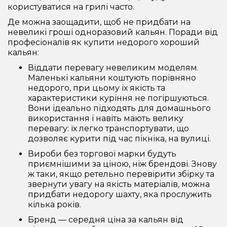
користуватися на грилі часто.
Де можна заощадити, щоб не придбати на
невеликі гроші одноразовий кальян. Поради від
професіоналів як купити недорого хороший
кальян:
Віддати перевагу невеликим моделям.
Маленькі кальяни коштують порівняно
недорого, при цьому їх якість та
характеристики куріння не погіршуються.
Вони ідеально підходять для домашнього
використання і навіть мають велику
перевагу: їх легко транспортувати, що
дозволяє курити під час пікніка, на вулиці.
Вироби без торгової марки будуть
приємнішими за ціною, ніж брендові. Знову
ж таки, якщо ретельно перевірити збірку та
звернути увагу на якість матеріалів, можна
придбати недорогу шахту, яка прослужить
кілька років.
Бренд — середня ціна за кальян від