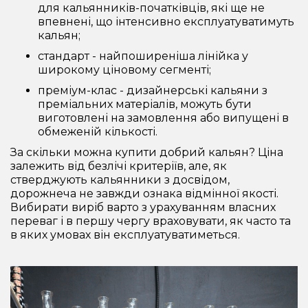
для кальянників-початківців, які ще не
впевнені, що інтенсивно експлуатуватимуть
кальян;
стандарт - найпоширеніша лінійка у
широкому ціновому сегменті;
преміум-клас - дизайнерські кальяни з
преміальних матеріалів, можуть бути
виготовлені на замовлення або випущені в
обмеженій кількості.
За скільки можна купити добрий кальян? Ціна
залежить від безлічі критеріїв, але, як
стверджують кальянники з досвідом,
дорожнеча не завжди ознака відмінної якості.
Вибирати виріб варто з урахуванням власних
переваг і в першу чергу враховувати, як часто та
в яких умовах він експлуатуватиметься.