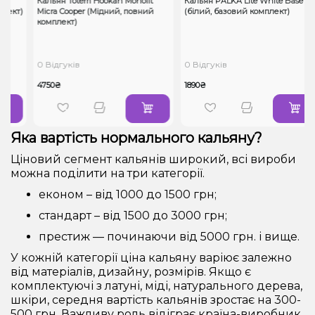
Кальян Totem Hookah Monolit
Кальян PALKA Lite White Base
кт)
Micra Cooper (Мідний, повний
(білий, базовий комплект)
комплект)
0 Відгуків
0 Відгуків
4750₴
1890₴
Яка вартість нормального кальяну?
Ціновий сегмент кальянів широкий, всі вироби
можна поділити на три категорії.
економ – від 1000 до 1500 грн;
стандарт – від 1500 до 3000 грн;
престиж — починаючи від 5000 грн. і вище.
У кожній категорії ціна кальяну варіює залежно
від матеріалів, дизайну, розмірів. Якщо є
комплектуючі з латуні, міді, натурального дерева,
шкіри, середня вартість кальянів зростає на 300-
500 грн. Важливу роль відіграє країна-виробник.