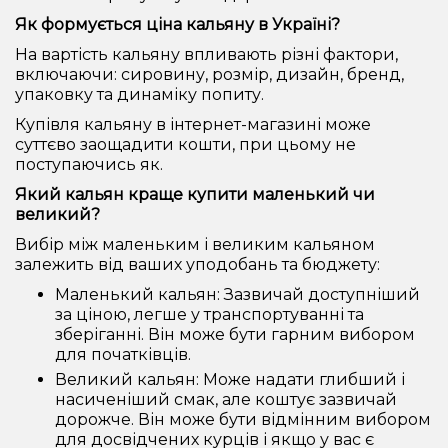
Як формується ціна кальяну в Україні?
На вартість кальяну впливають різні фактори,
включаючи: сировину, розмір, дизайн, бренд,
упаковку та динаміку попиту.
Купівля кальяну в інтернет-магазині може
суттєво заощадити кошти, при цьому не
поступаючись як.
Який кальян краще купити маленький чи
великий?
Вибір між маленьким і великим кальяном
залежить від ваших уподобань та бюджету:
Маленький кальян: Зазвичай доступніший
за ціною, легше у транспортуванні та
зберіганні. Він може бути гарним вибором
для початківців.
Великий кальян: Може надати глибший і
насиченіший смак, але коштує зазвичай
дорожче. Він може бути відмінним вибором
для досвідчених курців і якщо у вас є