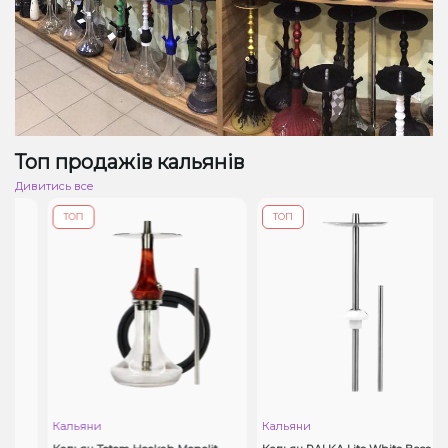
Топ продажів кальянів
Дивитись все
ТОП
ТОП
Кальяни
Кальяни