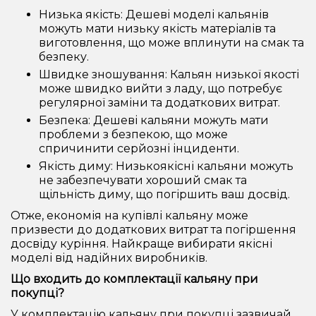
Низька якість: Дешеві моделі кальянів
можуть мати низьку якість матеріалів та
виготовлення, що може вплинути на смак та
безпеку.
Швидке зношування: Кальян низької якості
може швидко вийти з ладу, що потребує
регулярної заміни та додаткових витрат.
Безпека: Дешеві кальяни можуть мати
проблеми з безпекою, що може
спричинити серйозні інциденти.
Якість диму: Низькоякісні кальяни можуть
не забезпечувати хороший смак та
щільність диму, що погіршить ваш досвід.
Отже, економія на купівлі кальяну може
призвести до додаткових витрат та погіршення
досвіду куріння. Найкраще вибирати якісні
моделі від надійних виробників.
Що входить до комплектації кальяну при
покупці?
У комплектацію кальяну при покупці зазвичай