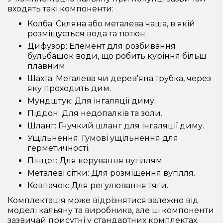
входять такі компоненти:
Колба: Скляна або металева чаша, в якій
розміщується вода та тютюн.
Дифузор: Елемент для розбивання
бульбашок води, що робить куріння більш
плавним.
Шахта: Металева чи дерев'яна трубка, через
яку проходить дим.
Мундштук: Для інгаляції диму.
Піддон: Для недопалків та золи.
Шланг: Гнучкий шланг для інгаляції диму.
Ущільнення: Гумові ущільнення для
герметичності.
Пінцет: Для керування вугіллям.
Металеві сітки: Для розміщення вугілля.
Ковпачок: Для регулювання тяги.
Комплектація може відрізнятися залежно від
моделі кальяну та виробника, але ці компоненти
зазвичай присутні у стандартних комплектах.