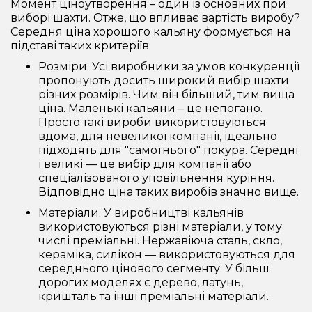
Момент ціноутворення – один із основних при
виборі шахти. Отже, що впливає вартість виробу?
Середня ціна хорошого кальяну формується на
підставі таких критеріїв:
Розміри. Усі виробники за умов конкуренції
пропонують досить широкий вибір шахти
різних розмірів. Чим він більший, тим вища
ціна. Маленькі кальяни – це непогано.
Просто такі вироби використовуються
вдома, для невеликої компанії, ідеально
підходять для "самотнього" покура. Середні
і великі — це вибір для компанії або
спеціалізованого уповільнення куріння.
Відповідно ціна таких виробів значно вище.
Матеріали. У виробництві кальянів
використовуються різні матеріали, у тому
числі преміальні. Нержавіюча сталь, скло,
кераміка, силікон — використовуються для
середнього цінового сегменту. У більш
дорогих моделях є дерево, латунь,
кришталь та інші преміальні матеріали.