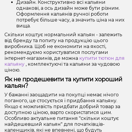
Дизайн. Конструктивно всі кальяни
однакові, а ось дизайн може бути різним.
Оформлення кальянів ручної роботи
потребує більше часу, а значить ціна на них
вища.
Скільки коштує нормальний кальян - залежить
від бренду та попиту на продукцію цього
виробника. Щоб не економити на якості,
рекомендуємо користуватися послугами
інтернет-магазинів, де можна
купити тютюн для
кальяну
, комплектуючі та кальяни за чудовою
ціною.
Як не продешевити та купити хороший
кальян?
У бажанні заощадити на покупці немає нічого
поганого, це стосується і придбання кальяну.
Якщо є можливість придбати добрий товар за
доступною ціною, варто скористатися цим.
Особливо актуальне питання "скільки коштує
найдешевший кальян" для початківців-
каленщиків, які не впевнені, що будуть