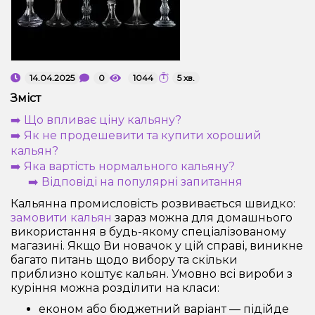
Рідини для електронних сигарет
Подарункові набори
14.04.2025
0
1044
5 хв.
Уцінка
Зміст
➡️ Що впливає ціну кальяну?
➡️ Як не продешевити та купити хороший
кальян?
➡️ Яка вартість нормального кальяну?
➡️ Відповіді на популярні запитання
Кальянна промисловість розвивається швидко:
замовити кальян
зараз можна для домашнього
використання в будь-якому спеціалізованому
магазині. Якщо Ви новачок у цій справі, виникне
багато питань щодо вибору та скільки
приблизно коштує кальян. Умовно всі вироби з
куріння можна розділити на класи:
економ або бюджетний варіант — підійде