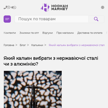
Кальяни
Контакти
Знижки та опт
Відгуки
Про магазин
Доставка та оплата
Г
Тютюн для кальяну та кальянні суміші
Головна
Блог
Кальяни
Який кальян вибрати з нержавіючої сталі ч
Вугілля для кальяну
Який кальян вибрати з нержавіючої сталі
чи з алюмінію?
Чаші для кальяну
Аксесуари для кальяну
Електронні сигарети (POD)
Комплектуючі для POD