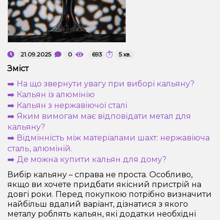
Рідини для електронних сигарет
Подарункові набори
21.09.2025
0
693
5 хв.
Уцінка
Зміст
➡️ На що звернути увагу при виборі кальяну?
➡️ Кальян із алюмінію
➡️ Кальян з нержавіючої сталі
➡️ Яким вимогам має відповідати метал для
кальяну?
➡️ Відмінність між матеріалами шахт: нержавіюча
сталь, алюміній.
➡️ Де можна купити кальян для дому?
Вибір кальяну – справа не проста. Особливо,
якщо ви хочете придбати якісний пристрій на
довгі роки. Перед покупкою потрібно визначити
найбільш вдалий варіант, дізнатися з якого
металу роблять кальян, які додатки необхідні