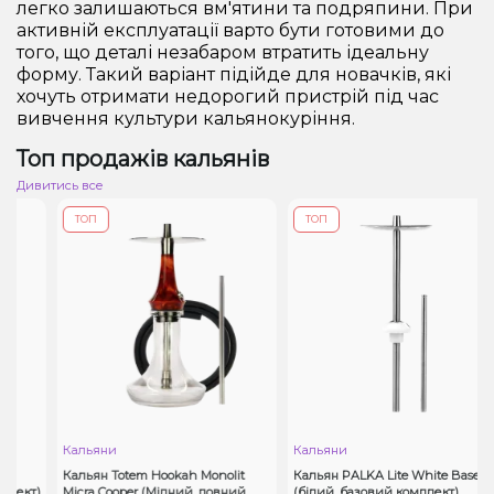
легко залишаються вм'ятини та подряпини. При
активній експлуатації варто бути готовими до
того, що деталі незабаром втратить ідеальну
форму. Такий варіант підійде для новачків, які
хочуть отримати недорогий пристрій під час
вивчення культури кальянокуріння.
Топ продажів кальянів
Дивитись все
ТОП
ТОП
Кальяни
Кальяни
Кальян Totem Hookah Monolit
Кальян PALKA Lite White Base
ект)
Micra Cooper (Мідний, повний
(білий, базовий комплект)