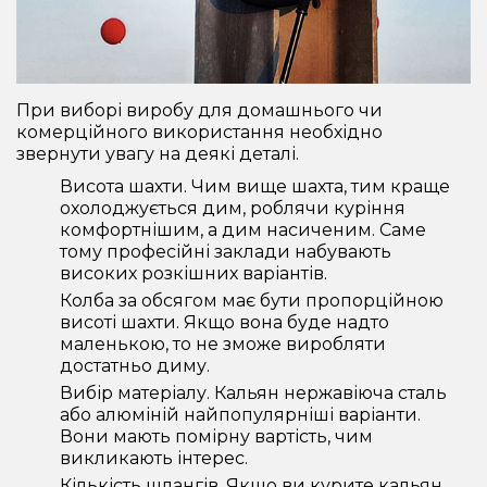
При виборі виробу для домашнього чи
комерційного використання необхідно
звернути увагу на деякі деталі.
Висота шахти. Чим вище шахта, тим краще
охолоджується дим, роблячи куріння
комфортнішим, а дим насиченим. Саме
тому професійні заклади набувають
високих розкішних варіантів.
Колба за обсягом має бути пропорційною
висоті шахти. Якщо вона буде надто
маленькою, то не зможе виробляти
достатньо диму.
Вибір матеріалу. Кальян нержавіюча сталь
або алюміній найпопулярніші варіанти.
Вони мають помірну вартість, чим
викликають інтерес.
Кількість шлангів. Якщо ви курите кальян