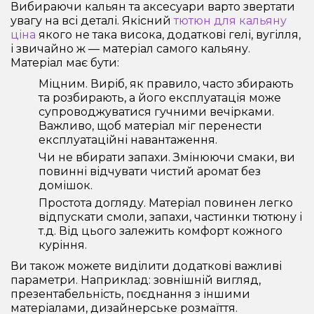
Вибираючи кальян та аксесуари варто звертати
увагу на всі деталі. Якісний
тютюн для кальяну
ціна
якого не така висока, додаткові гелі, вугілля,
і звичайно ж — матеріал самого кальяну.
Матеріал має бути:
Міцним. Виріб, як правило, часто збирають
та розбирають, а його експлуатація може
супроводжуватися гучними вечірками.
Важливо, щоб матеріал міг перенести
експлуатаційні навантаження.
Чи не вбирати запахи. Змінюючи смаки, ви
повинні відчувати чистий аромат без
домішок.
Простота догляду. Матеріал повинен легко
відпускати смоли, запахи, частинки тютюну і
т.д. Від цього залежить комфорт кожного
куріння.
Ви також можете виділити додаткові важливі
параметри. Наприклад: зовнішній вигляд,
презентабельність, поєднання з іншими
матеріалами, дизайнерське розмаїття.