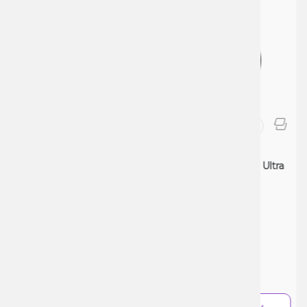
Кальяни
Кал
Кальян Totem Hookah Monolit Ultra
Кал
(металік, базовий комплект)
Coo
0 Відгуків
0 Ві
Ціна:
Ціна
7100₴
47