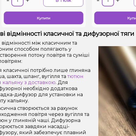
+
-
+
В 1 клік
В
Купити
Купити
і відмінності класичної та дифузорної тяги
 відмінності між класичним та
ним способом полягають у
 створення потоку повітря та суміші
повітрям:
 класичної потрібно лише глиняна
а, шахта, шланг, вугілля та
тютюн
 кальяну з доставкою
. Для
узорної необхідно додаткова
адка-дифузор для установки на
ту кальяну.
сична створюється за рахунок
ходження повітря через вугілля та
юн у глиняній чаші. Дифузорна
орюється завдяки насадці-
узору, який забезпечує плавний