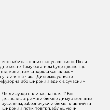
нено набирає нових шанувальників. Після
дне місце. Тому багатьом буде цікаво, що
ріння, коли дим створюється шляхом
 у глиняній чаші. Дим змішується з
 Дифузорна, або широкий вдих, є сучасним
Як дифузор впливає на потяг? Він
дозволяє отримати більше диму з меншим
зусиллям, забезпечуючи більш плавний та
широкий потік повітря, збільшуючи