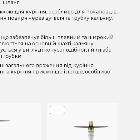
шланг.
кою для куріння, особливо для початківців,
я повітря через вугілля та трубку кальяну.
я, що забезпечує більш плавний та широкий
плюється на основній шахті кальяну.
ується у вигляді конусоподібної лійки або
 трубки.
 загального враження від куріння.
і, а куріння приємніше і легше, особливо
ТОП
ТО