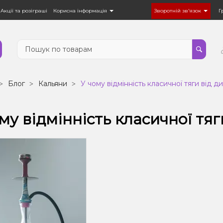
Акції та розіграші
Корисна інформація
Зворотній зв'язок
Г
Блог
Кальяни
У чому відмінність класичної тяги від д
му відмінність класичної тя