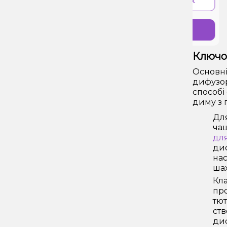
-
+
-
В 1 клік
Купити
Ключов
Основні
дифузор
способі
диму з 
Для
чаш
для
диф
нас
шах
Кла
про
тют
ств
диф