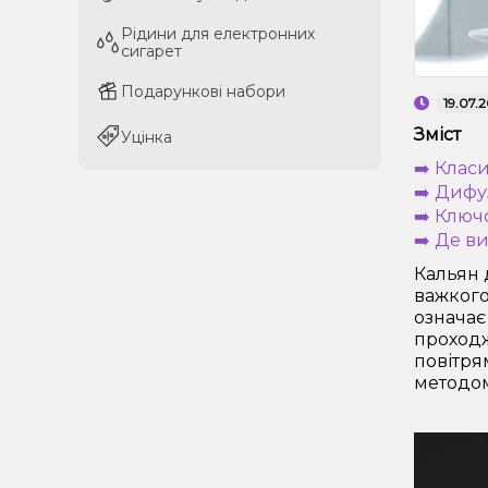
Рідини для електронних
Рідини для електронних
сигарет
сигарет
Подарункові набори
Подарункові набори
19.07.
Зміст
Уцінка
Уцінка
➡️ Клас
➡️ Дифу
➡️ Ключ
➡️ Де в
Кальян 
важкого
означає
проходж
повітря
методом