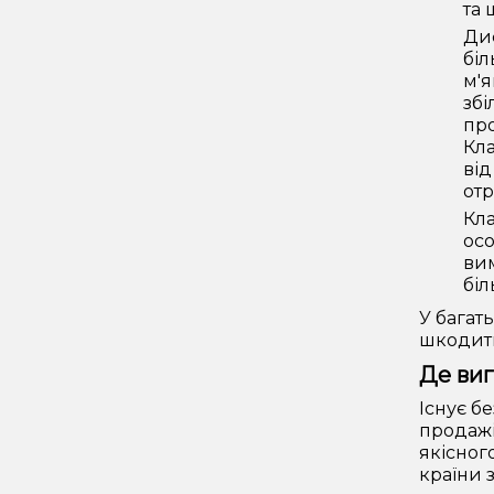
та 
Ди
бі
м'я
збі
про
Кла
від
отр
Кла
осо
вим
біл
У багат
шкодити
Де виг
Існує б
продажі
якісног
країни 