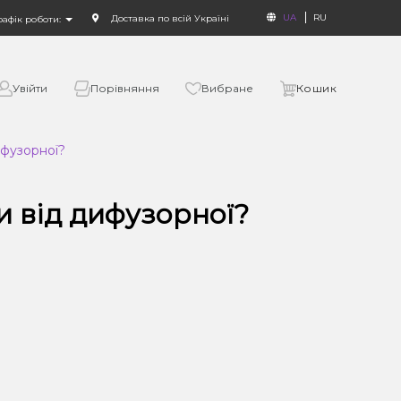
UA
RU
Доставка по всій Україні
рафік роботи:
Увійти
Порівняння
Вибране
Кошик
ифузорної?
ги від дифузорної?