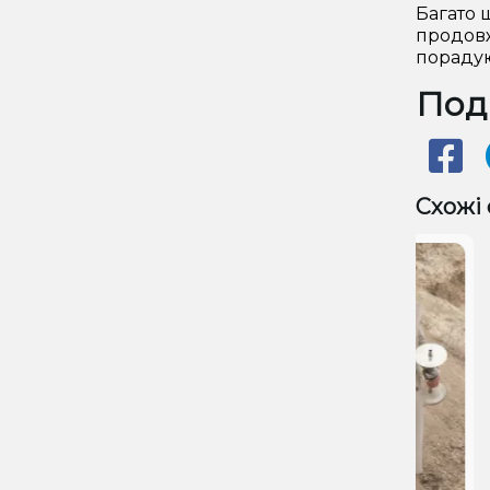
Багато 
продовж
порадую
Поді
Схожі 