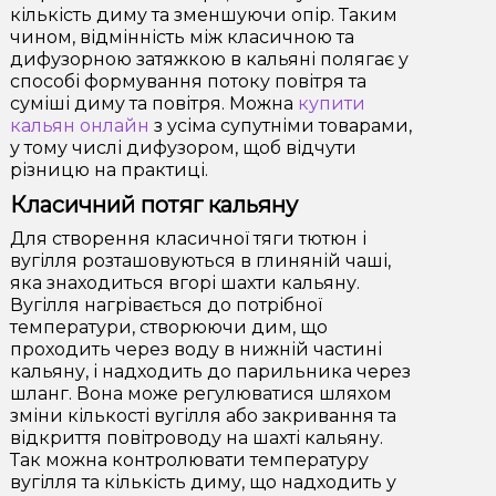
кількість диму та зменшуючи опір. Таким
чином, відмінність між класичною та
дифузорною затяжкою в кальяні полягає у
способі формування потоку повітря та
суміші диму та повітря. Можна
купити
кальян онлайн
з усіма супутніми товарами,
у тому числі дифузором, щоб відчути
різницю на практиці.
Класичний потяг кальяну
Для створення класичної тяги тютюн і
вугілля розташовуються в глиняній чаші,
яка знаходиться вгорі шахти кальяну.
Вугілля нагрівається до потрібної
температури, створюючи дим, що
проходить через воду в нижній частині
кальяну, і надходить до парильника через
шланг. Вона може регулюватися шляхом
зміни кількості вугілля або закривання та
відкриття повітроводу на шахті кальяну.
Так можна контролювати температуру
вугілля та кількість диму, що надходить у