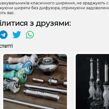
шанувальників класичного ширяння, не зраджують с
уючи ширяти без дифузора, отримуючи задоволення 
ть вас.
литися з друзями:
статті