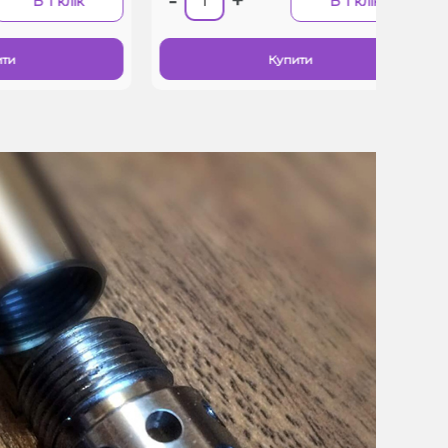
-
+
-
 1 клік
В 1 клік
Купити