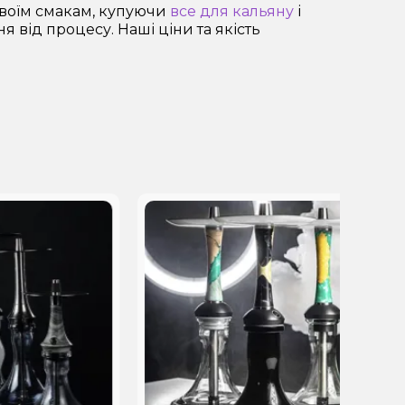
воїм смакам, купуючи
все для кальяну
і
від процесу. Наші ціни та якість