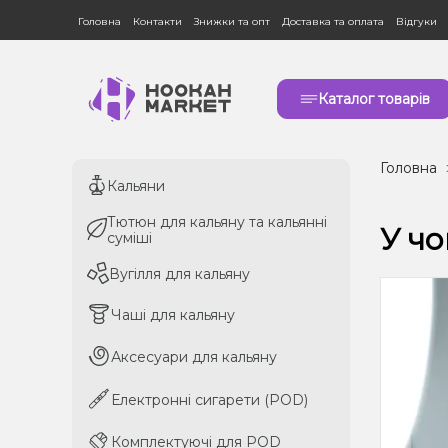
Головна
Контакти
Знижки та опт
Доставка та оплата
Відгуки
Каталог товарів
Головна
Кальяни
Кальяни
Тютюн для кальяну та кальянні
Тютюн для кальяну та кальянні
У чо
суміші
суміші
Вугілля для кальяну
Вугілля для кальяну
Чаші для кальяну
Чаші для кальяну
Аксесуари для кальяну
Аксесуари для кальяну
Електронні сигарети (POD)
Електронні сигарети (POD)
Комплектуючі для POD
Комплектуючі для POD