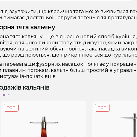
лід зауважити, що класична тяга може виявитися важ
и вимагає достатньої напруги легень для протягуванн
рна тяга кальяну
на тяга кальяну – це відносно новий спосіб курінн
овітря, для чого використовують дифузор, який закрі
вуючи на великий обсяг повітря, така насадка викон
, що розширюється, що прикріплюється до курильної
 перевага дифузорних насадок полягає у покращенні
 плавним потокам, кальян більш простий в управлінн
истувачів-початківців.
одажів кальянів
 все
ОП
ТОП