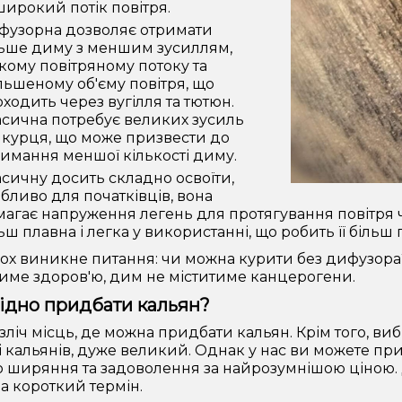
широкий потік повітря.
фузорна дозволяє отримати
льше диму з меншим зусиллям,
кому повітряному потоку та
льшеному об'єму повітря, що
ходить через вугілля та тютюн.
сична потребує великих зусиль
 курця, що може призвести до
имання меншої кількості диму.
сичну досить складно освоїти,
бливо для початківців, вона
агає напруження легень для протягування повітря че
ьш плавна і легка у використанні, що робить її біль
ьох виникне питання: чи можна курити без дифузора?
ме здоров'ю, дим не міститиме канцерогени.
ідно придбати кальян?
езліч місць, де можна придбати кальян. Крім того, виб
 кальянів, дуже великий. Однак у нас ви можете пр
о ширяння та задоволення за найрозумнішою ціною. Д
за короткий термін.