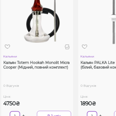
ьяни
Кальяни
ьян Totem Hookah Monolit Micra
Кальян PALKA Lite Whit
per (Мідний, повний комплект)
(білий, базовий комплек
дгуків
0 Відгуків
:
Ціна:
50₴
1890₴