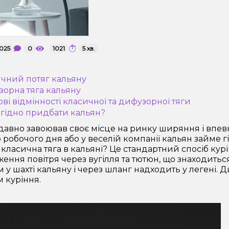
2025
0
1021
5 хв.
ичний потяг кальяну
зорна тяга кальяну
ові відмінності класичної та дифузорної тяги
игідно придбати кальян?
давно завоював своє місце на ринку ширяння і впев
 робочого дня або у веселій компанії кальян займе гі
 класична тяга в кальяні? Це стандартний спосіб ку
ення повітря через вугілля та тютюн, що знаходиться
м у шахті кальяну і через шланг надходить у легені.
 куріння.