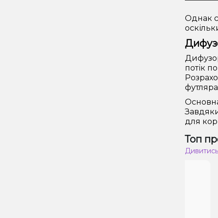
Однак с
оскільк
Дифузо
Дифузор
потік п
Розрахо
футляра
Основна
Завдяки
для кор
Топ пр
Дивитись
ТОП
Т