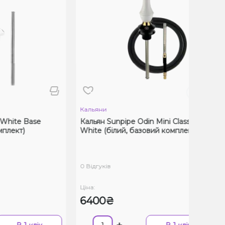
Кальяни
Кал
e Base
Кальян Sunpipe Odin Mini Classic
Каль
т)
White (білий, базовий комплект)
(чо
0 Відгуків
0 Ві
Ціна:
Ціна:
6400₴
63