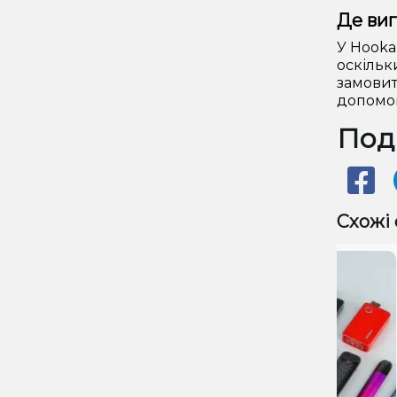
Де виг
У Hooka
оскільк
замовит
допомог
Поді
Схожі 