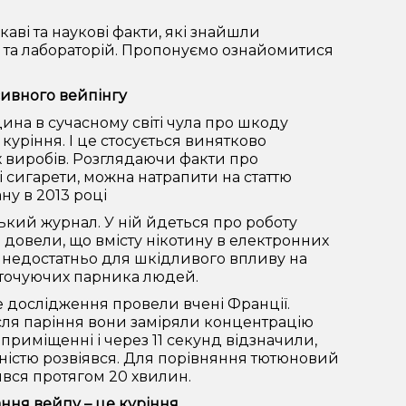
аві та наукові факти, які знайшли
ів та лабораторій. Пропонуємо ознайомитися
ивного вейпінгу
на в сучасному світі чула про шкоду
куріння. І це стосується винятково
 виробів. Розглядаючи факти про
 сигарети, можна натрапити на статтю
ну в 2013 році
кий журнал. У ній йдеться про роботу
і довели, що вмісту нікотину в електронних
 недостатньо для шкідливого впливу на
оточуючих парника людей.
 дослідження провели вчені Франції.
сля паріння вони заміряли концентрацію
 приміщенні і через 11 секунд відзначили,
ністю розвіявся. Для порівняння тютюновий
явся протягом 20 хвилин.
ння вейпу – це куріння