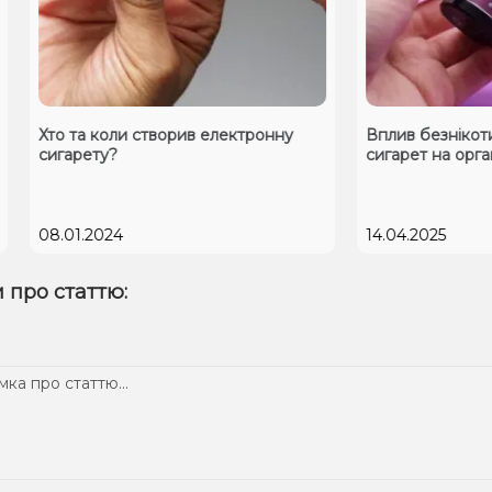
о та коли створив електронну
Вплив безнікотинових
гарету?
сигарет на організм
.01.2024
14.04.2025
 про статтю: