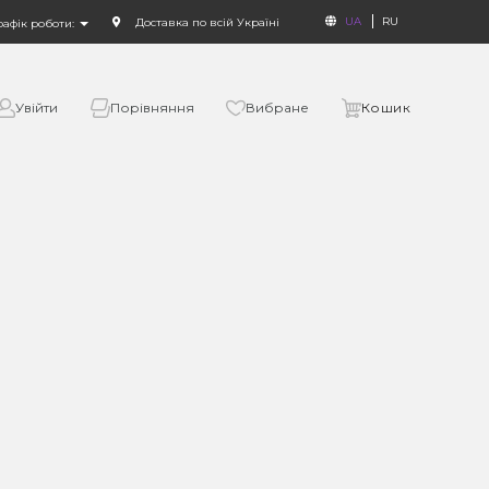
UA
RU
Доставка по всій Україні
рафік роботи:
Увійти
Порівняння
Вибране
Кошик