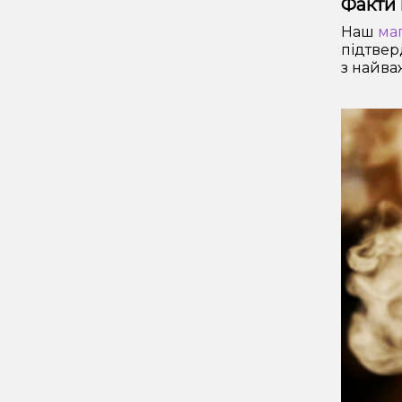
Факти 
Наш
маг
підтвер
з найва