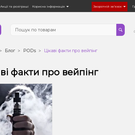
Акції та розіграші
Корисна інформація
Зворотній зв'язок
Г
Блог
PODs
Цікаві факти про вейпінг
ві факти про вейпінг