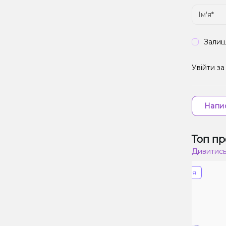
Залиш
Увійти з
Напис
Топ пр
Дивитись
Знижка 34%
Прострочення