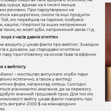
 від курця, вдихає на 4 тисячі менше
их речовин. При пароутворенні не
ться канцерогени, смоли та інші продукти
. Той, хто перейшов на паріння, позбувся
, кашлю, гіпертонії та інших неприємних
в таких, як жовті зуби, неприємний запах і т.д.
існує з часів давніх єгиптян
ож входить у цікаві факти про вейпінг. Знахідки
гів є доказом, що стародавні єгиптяни
 пару приготовлену на основі трав та ефірних
я з вейпінгу
йзинг – мистецтво випускати клуби пари
льно естетично, а також у вигляді
нітних форм, наприклад кілець. Сьогодні
ться різноманітні змагання, де за перемогу
добути значний грошовий приз. Для тих хто
можливості вейпу цікаві факти говорять про
сть виграти 2000 $ на міжнародних
нях.