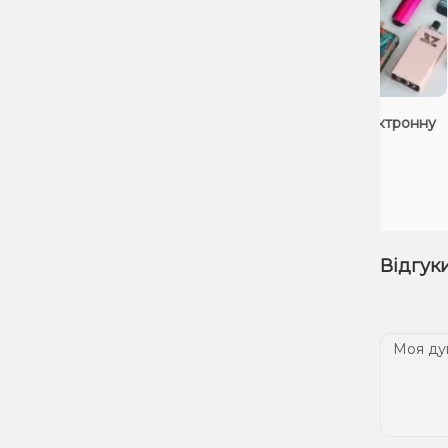
Як підібрати для себе електронну
Хт
сигарету?
си
26.11.2024
08
Відгуки