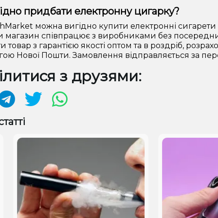
ідно придбати електронну цигарку?
hMarket можна вигідно купити електронні сигарети 
и магазин співпрацює з виробниками без посередникі
и товар з гарантією якості оптом та в роздріб, розра
ою Нової Пошти. Замовлення відправляється за пер
литися з друзями:
статті