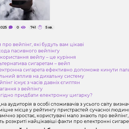
2025
0
741
5 хв.
 про вейпінг, які будуть вам цікаві
кода пасивного вейпінгу
икористання вейпу – це куріння
льтернатива сигаретам – вейп
лектронна сигарета ефективно допоможе кинути пал
ільний вплив на дихальну систему
йпінг існує з часів давніх єгиптян
магання з вейпінгу
игідно придбати електронну цигарку?
на аудиторія в особі споживачів з усього світу визна
міцне місце у рейтингу пристрастей сучасної людин
мічно зростає, користувачі мало знають про вейпінг, 
ть розкриті найцікавіші факти про електронні сига