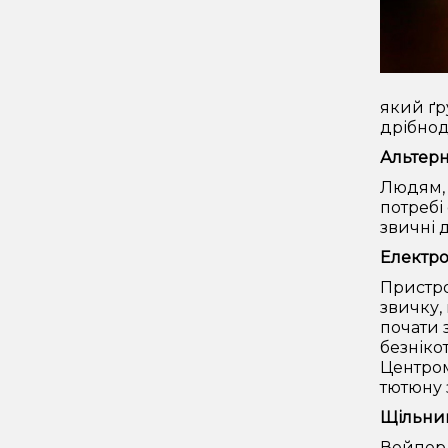
який ґр
дрібнод
Альтерн
Людям, 
потребі
звичні 
Електро
Пристро
звичку,
почати 
безніко
Центром
тютюну 
Щільний
Вейпер 