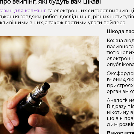
про вейпінг, які будуть вам цікаві
азин для кальянів
та електронних сигарет вивчив цік
дження завдяки роботі дослідників, різних інститут
жливішими з них, а також вартими уваги вейпера.
Шкода пас
Кожна люди
пасивного 
тютюнових
електронні
опублікова
Оксфордсь
вчених, як
пристроях
організм 
Аналогічне
Відразу пі
нікотину в
що він пов
дим розві
Використа