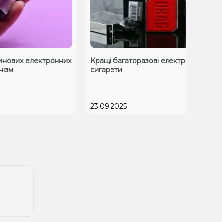
 електронних
Кращі багаторазові електронні
сигарети
23.09.2025