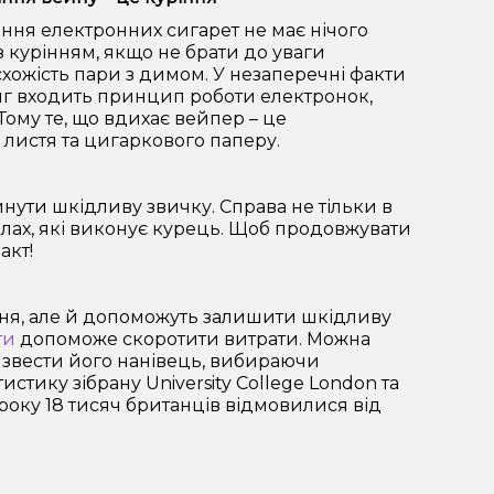
ння електронних сигарет не має нічого
з курінням, якщо не брати до уваги
схожість пари з димом. У незаперечні факти
нг входить принцип роботи електронок,
Тому те, що вдихає вейпер – це
я листя та цигаркового паперу.
ути шкідливу звичку. Справа не тільки в
алах, які виконує курець. Щоб продовжувати
факт!
іння, але й допоможуть залишити шкідливу
ти
допоможе скоротити витрати. Можна
 звести його нанівець, вибираючи
стику зібрану University College London та
року 18 тисяч британців відмовилися від