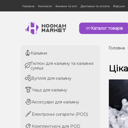
Головна
Контакти
Знижки та опт
Доставка та оплата
Відгуки
Каталог товарів
Головна
Кальяни
Кальяни
Тютюн для кальяну та кальянні
Тютюн для кальяну та кальянні
Ціка
суміші
суміші
Вугілля для кальяну
Вугілля для кальяну
Чаші для кальяну
Чаші для кальяну
Аксесуари для кальяну
Аксесуари для кальяну
Електронні сигарети (POD)
Електронні сигарети (POD)
Комплектуючі для POD
Комплектуючі для POD