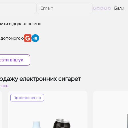
Бали
ити відгук анонімно
а допомогою
ати відгук
одажу електронних сигарет
 все
Прострочення