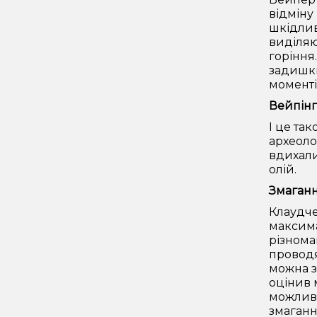
відміну
шкідлив
виділяю
горіння
задишки
моменті
Вейпінг 
І це так
археоло
вдихали
олій.
Змаганн
Клаудче
максима
різнома
проводя
можна з
оцінив 
можливі
змаган