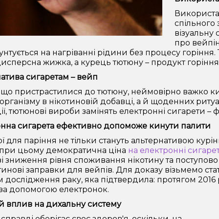
Використа
спільного 
візуальну 
про вейпі
унтується на нагріванні рідини без процесу горіння. 
исперсна жижка, а курець тютюну – продукт горінн
атива сигаретам – вейп
що пристрастилися до тютюну, неймовірно важко кин
 організму в нікотиновій добавці, а й щоденних риту
дії, тютюнові вироби замінять електронні сигарети – 
нна сигарета ефективно допоможе кинути палити
ї для паріння не тільки стануть альтернативою кур
 при цьому демократична ціна
на електронні сигаре
зі зниження рівня споживання нікотину та поступово
тинові заправки для вейпів. Для доказу візьмемо стати
 дослідження раку, яка підтвердила: протягом 2016 
за допомогою електронок.
 вплив на дихальну систему
справді оберігає своє здоров'я, оскільки, на