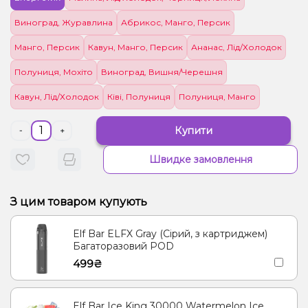
Виноград, Журавлина
Абрикос, Манго, Персик
Манго, Персик
Кавун, Манго, Персик
Ананас, Лід/Холодок
Полуниця, Мохіто
Виноград, Вишня/Черешня
Кавун, Лід/Холодок
Ківі, Полуниця
Полуниця, Манго
Купити
-
+
Швидке замовлення
З цим товаром купують
Elf Bar ELFX Gray (Сірий, з картриджем)
Багаторазовий POD
499₴
Elf Bar Ice King 30000 Watermelon Ice