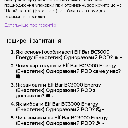
пошкодження упаковки при отриманні, зафіксуйте це на
"Новій пошті" (фото + акт) та зв'яжіться з нами до
отримання посилки.
Детальніше про гарантію
Поширені запитання
Які основні особливості Elf Bar BC3000
Energy (Енергетик) Одноразовий POD? 🔥
Elf Bar BC3000 Energy (Енергетик) Одноразовий
Чому варто купити Elf Bar BC3000 Energy
POD відрізняється високою якістю, зручністю
(Енергетик) Одноразовий POD саме у нас?
використання та надійністю.
🛍️
Ми пропонуємо тільки оригінальну продукцію,
Як замовити Elf Bar BC3000 Energy
широкий асортимент, вигідні ціни та швидку
(Енергетик) Одноразовий POD з
доставку. Крім того, у нас регулярні акції та знижки
доставкою? 🚚
для клієнтів!
Оформити замовлення можна в кілька кліків:
Як вибрати Elf Bar BC3000 Energy
(Енергетик) Одноразовий POD? 🤔
Додайте Elf Bar BC3000 Energy (Енергетик)
Одноразовий POD до кошика.
Вибір залежить від ваших уподобань – наприклад,
Чи є знижки на Elf Bar BC3000 Energy
Перейдіть до оформлення замовлення.
якщо це кальян, враховуйте розмір, матеріал та тип
(Енергетик) Одноразовий POD? 🎉
чаші, якщо вейп – потужність та смак. Наші
Виберіть зручний спосіб оплати та доставки.