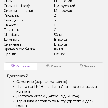
Смак:
Енергетик
Смак (відтінок):
Цитрусовий
Смак (міксологія):
Моносмак
Кислість:
2
Солодкість:
3
Свіжість:
1
Пряність:
0
Міцність:
50 мг
Димність:
Висока
Смакування:
Висока
Країна виробника:
Китай
Бренд:
Elf Bar
Доставка
Оплата
Знижки
Доставка
Самовивіз (
адреси магазинів
)
Доставка ТК "Нова Пошта" (згідно з тарифами
компанії)
Доставка містом Дніпро (від 80 грн)
Термінова доставка по місту (протягом двох
годин)