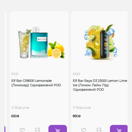
POD
POD
Elf Bar CR8000 Lemonade
Elf Bar Raya D3 25000 Lemon Lime
(Лимонад) Одноразовий POD
Ice (Лимон Лайм Лід)
Одноразовий POD
0 Відгуків
0 Відгуків
650₴
850₴