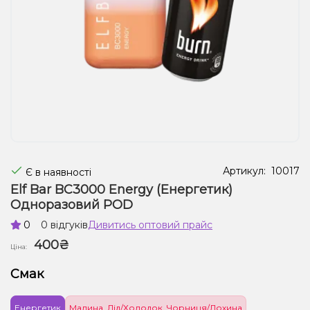
Рідини для електронних сигарет
Подарункові набори
Уцінка
Артикул:
10017
Є в наявності
Elf Bar BC3000 Energy (Енергетик)
Одноразовий POD
0
0 відгуків
Дивитись оптовий прайс
400₴
Ціна:
Смак
Енергетик
Малина, Лід/Холодок, Чорниця/Лохина