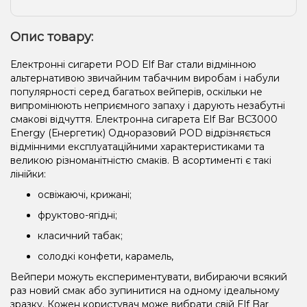
Опис товару:
Електронні сигарети POD Elf Bar стали відмінною
альтернативою звичайним табачним виробам і набули
популярності серед багатьох вейперів, оскільки не
випромінюють неприємного запаху і дарують незабутні
смакові відчуття. Електронна сигарета Elf Bar BC3000
Energy (Енергетик) Одноразовий POD відрізняється
відмінними експлуатаційними характеристиками та
великою різноманітністю смаків. В асортименті є такі
лінійки:
освіжаючі, крижані;
фруктово-ягідні;
класичний табак;
солодкі конфети, карамель,
Вейпери можуть експериментувати, вибираючи всякий
раз новий смак або зупинитися на одному ідеальному
зразку. Кожен користувач може вибрати свій Elf Bar