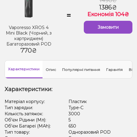
1490₴
1386₴
=
Економія 104₴
Замовити
Vaporesso XROS 4
Mini Black (Чорний, з
картриджем)
Багаторазовий POD
770₴
Характеристики
Опис
Популярні питання
Гарантія
Відг
Характеристики:
Матеріал корпусу:
Пластик
Тип зарядки:
Type-C
Кількість затяжок:
3000
Об'єм Рідини (Мл):
5
Об'єм Батареї (MAh):
650
Тип товару:
Одноразовий POD