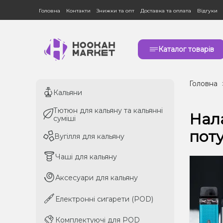
Головна
Контакти
Знижки та опт
Доставка та оплата
Відгуки
Каталог товарів
Головна
Кальяни
Кальяни
Тютюн для кальяну та кальянні
Тютюн для кальяну та кальянні
Нал
суміші
суміші
поту
Вугілля для кальяну
Вугілля для кальяну
Чаші для кальяну
Чаші для кальяну
Аксесуари для кальяну
Аксесуари для кальяну
Електронні сигарети (POD)
Електронні сигарети (POD)
Комплектуючі для POD
Комплектуючі для POD