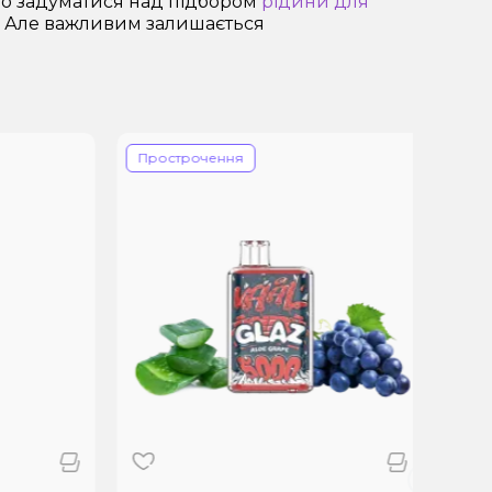
дно задуматися над підбором
рідини для
м. Але важливим залишається
Прострочення
Прос