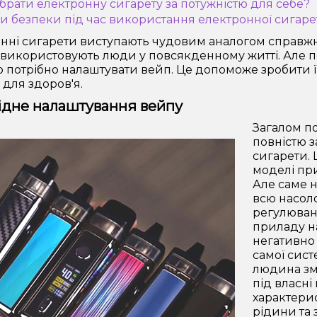
ибрати електронну сигарету за потужністю для себе?
ди безпеки під час використання електронної сигаре
нні сигарети виступають чудовим аналогом справжніх
 використовують люди у повсякденному житті. Але п
що потрібно налаштувати вейп. Це допоможе зробити 
 для здоров'я.
ідне налаштування вейпу
Загалом п
повністю з
сигарети. 
моделі пр
Але саме 
всю насол
регулюван
приладу на
негативно 
самої сис
людина змо
під власні
характери
рідини та 