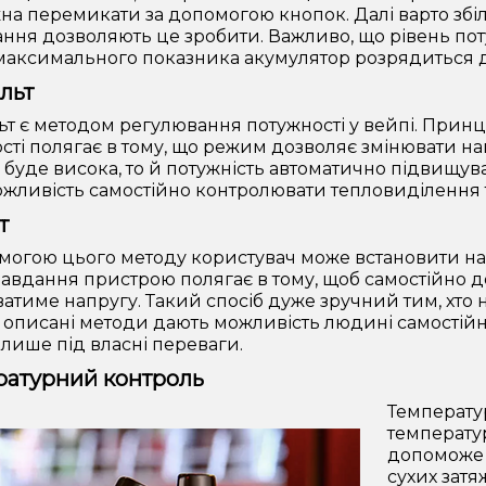
на перемикати за допомогою кнопок. Далі варто збі
ння дозволяють це зробити. Важливо, що рівень пот
максимального показника акумулятор розрядиться 
льт
ьт є методом регулювання потужності у вейпі. Принц
сті полягає в тому, що режим дозволяє змінювати на
 буде висока, то й потужність автоматично підвищу
ожливість самостійно контролювати тепловиділення та
т
могою цього методу користувач може встановити на
Завдання пристрою полягає в тому, щоб самостійно до
атиме напругу. Такий спосіб дуже зручний тим, хто 
описані методи дають можливість людині самостійн
лише під власні переваги.
ратурний контроль
Температу
температур
допоможе в
сухих затя