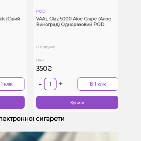
POD
POD
 (Сірий
VAAL Glaz 5000 Aloe Grape (Алое
VAAL E
Виноград) Одноразовий POD
Однор
0 Відгуків
0 Відгук
Ціна:
Ціна:
350₴
399
-
+
-
клік
В 1 клік
Купити
електронної сигарети