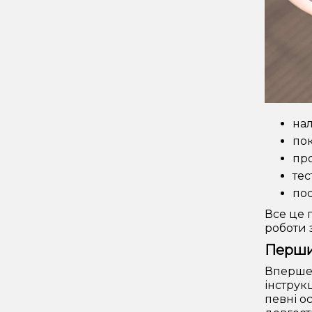
нал
пок
пр
тес
пос
Все це 
роботи 
Перший
Вперше 
інструк
певні о