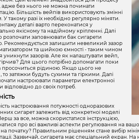
, адже без нього не можна починати
тацію. Більшість вейпів використовують змінні
 У такому разі їх необхідно регулярно міняти.
онтажу деталі варто переконатися у
льно якісному та надійному кріпленні. Далі
о розпочати заповнювати бак сигарети
. Рекомендується залишити невеликий зазор
матизатором та шийкою ємності - таким чином
я уникнути зазорів. Але як налаштувати вейп,
гірчив? Для цього потрібно допомагати поки
 просочиться рідиною. Якщо цього не
, то затяжки будуть сухими та гіркими. Далі
очати настроювати параметри електронної
и відповідно до своїх потреб.
ність
сть настроювання потужності одноразових
нних сигарет залежить від конкретної моделі
Перш за все, можна скористатися інструкцією,
натися про всі важливі аспекти регулювання на вашо
 на початку? Правильним рішенням стане вибір міні
тації. Зазвичай, сигарета має спеціальний екран. На