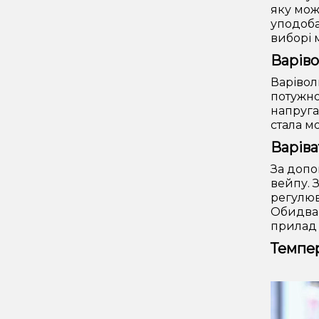
яку мож
уподоба
виборі 
Варіво
Варівол
потужно
напруга
стала м
Варіва
За допо
вейпу. 
регулюв
Обидва 
прилад 
Темпе