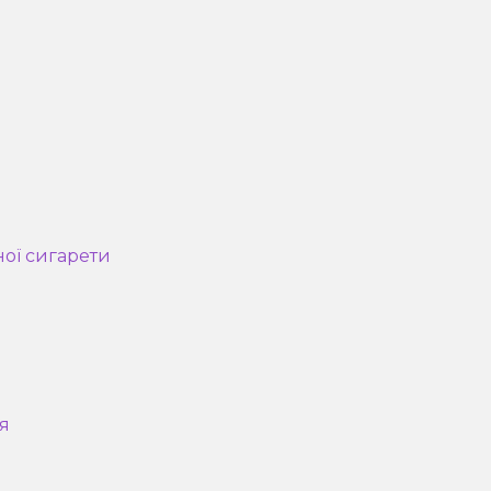
ної сигарети
я