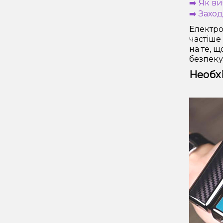
➡️ Як в
➡️ Захо
Електро
частіше
на те, 
безпеку
Необх