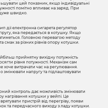
льшувати цей показник, якщо індивідуальні
ужності помітно впливає на заряд. При
дуже швидко.
ип дії електронна сигарета регулятор
пругу, яка передається в котушку. Якщо
ватиметься. Головною перевагою методу
 смак за різних рівнів опору котушки.
йбільш прийнятну вихідну потужність
сягти рівня потужності. Механізм сам
не хоче витрачати час на регулювання.
о змінювати напругу та підлаштовувати
рний контроль дає можливість змінювати
у нагрівання котушки у вейпі. Це
рятувати пристрій від перегріву, появи
жок та передчасного виходу з ладу котушки.