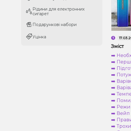
Рідини для електронних
Рідини для електронних
сигарет
сигарет
Подарункові набори
Подарункові набори
Уцінка
Уцінка
17.03.
Зміст
➡️ Необ
➡️ Перш
➡️ Підг
➡️ Поту
➡️ Варів
➡️ Варів
➡️ Темп
➡️ Поми
➡️ Режи
➡️ Вейп
➡️ Прав
➡️ Трох