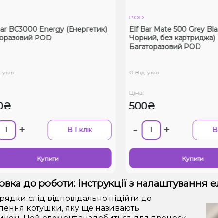
POD
r BC3000 Energy (Енергетик)
Elf Bar Mate 500 Grey Black
азовий POD
Чорний, без картриджа)
Багаторазовий POD
ків
0 Відгуків
Ціна:
₴
500₴
+
-
+
В 1 клік
В 1 
Купити
Купити
овка до роботи: інструкції з налаштування 
арядки слід відповідально підійти до
лення котушки, яку ще називають
ком. Цей елемент знадобиться для процесу