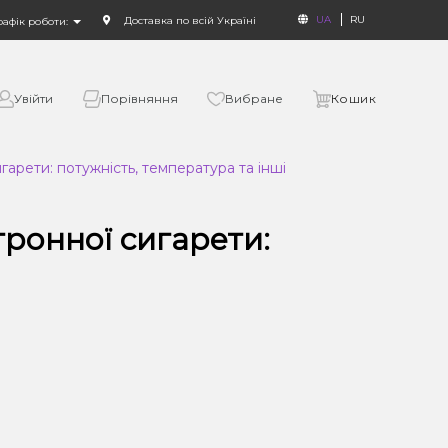
UA
RU
Доставка по всій Україні
рафік роботи:
Увійти
Порівняння
Вибране
Кошик
арети: потужність, температура та інші
ронної сигарети: