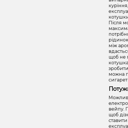
куріння
експлуа
котушки.
Після м
максима
потрібн
рідиною
між аро
вдастьс
щоб не 
котушка
зробити
можна п
сигарет
Потуж
Можливі
електро
вейпу. 
щоб діз
ставити
експлуа