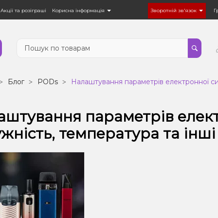
Акції та розіграші
Корисна інформація
Зворотній зв'язок
Г
Блог
PODs
Налаштування параметрів електронної сиг
аштування параметрів елект
жність, температура та інші