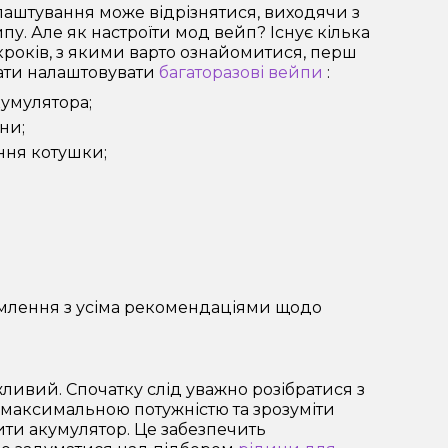
лаштування може відрізнятися, виходячи з
пу. Але як настроїти мод вейп? Існує кілька
років, з якими варто ознайомитися, перш
ати налаштовувати
багаторазові вейпи
:
умулятора;
ни;
ння котушки;
омлення з усіма рекомендаціями щодо
ливий. Спочатку слід уважно розібратися з
з максимальною потужністю та зрозуміти
ити акумулятор. Це забезпечить