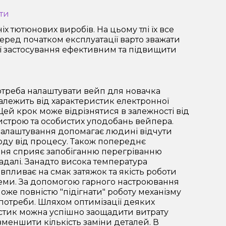
ти
 тютюнових виробів. На цьому тлі їх все
еред початком експлуатації варто зважати
її застосування ефективним та підвищити
отреба налаштувати вейп для новачка
алежить від характеристик електронної
Цей крок може відрізнятися в залежності від
истрою та особистих уподобань вейпера.
налаштування допомагає людині відчути
оду від процесу. Також попереднє
ня сприяє запобіганню перегріванню
далі. Занадто висока температура
впливає на смак затяжок та якість роботи
теми. За допомогою гарного настроювання
же повністю "підігнати" роботу механізму
 потреби. Шляхом оптимізації деяких
стик можна успішно заощадити витрату
зменшити кількість заміни деталей. В