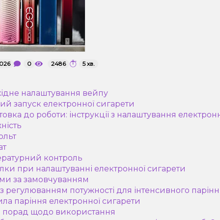
2026
0
2486
5 хв.
хідне налаштування вейпу
ий запуск електронної сигарети
отовка до роботи: інструкції з налаштування електрон
жність
ольт
ат
ературний контроль
лки при налаштуванні електронної сигарети
ми за замовчуванням
 з регулюванням потужності для інтенсивного парінн
ила паріння електронної сигарети
и порад щодо використання