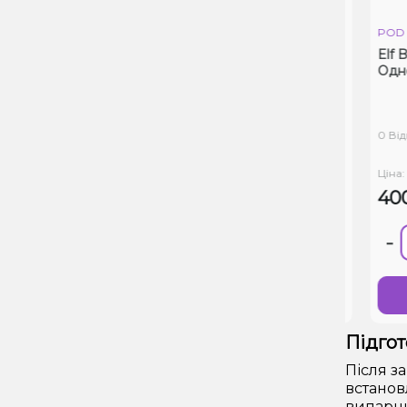
POD
POD
Elf Bar Pi9000 Grape raspberry
Elf Ba
(Виноград Малина) Одноразовий
Однор
POD
0 Відгуків
0 Відгу
Ціна:
Ціна:
400
594₴
900₴
-
+
-
В 1 клік
Купити
Підгот
Після з
встанов
випарни