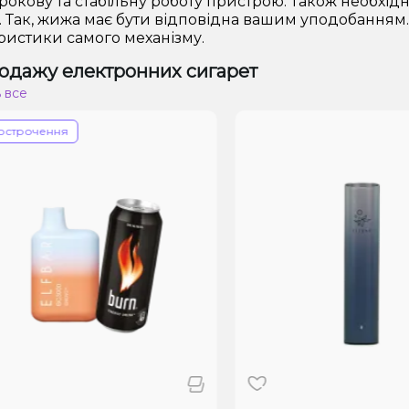
рокову та стабільну роботу пристрою. Також необхі
. Так, жижа має бути відповідна вашим уподобання
ристики самого механізму.
одажу електронних сигарет
 все
трочення