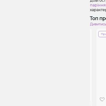
довгост
паріння
характе
Топ пр
Дивитись
Знижка 34%
Прострочення
Прос