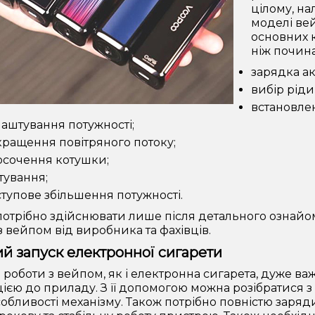
цілому, на
моделі вей
основних к
ніж почин
зарядка ак
вибір ріди
встановле
аштування потужності;
ращення повітряного потоку;
осочення котушки;
тування;
тупове збільшення потужності.
потрібно здійснювати лише після детального ознай
з вейпом від виробника та фахівців.
 запуск електронної сигарети
роботи з вейпом, як і електронна сигарета, дуже важ
цією до приладу. З її допомогою можна розібратися 
собливості механізму. Також потрібно повністю заряд