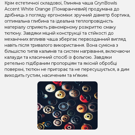
Крім естетичної складової, Глиняна чаша GrynBowls
Accent White Orange (Помаранчевий) продумана до
дрібниць з погляду ергономіки: зручний діаметр бортика,
оптимальна глибина та ідеальна теплопровідність
матеріалу сприяють рівномірному розкриттю смаку
тютюну. Завдяки міцній конструкції та стійкості до
механічних впливів чаша зберігає первозданний вигляд
навіть після тривалого використання. Вона сумісна з
більшістю типів кальянів та систем нагрівання, включаючи
калауди та класичний спосіб із фольгою. Завдяки
ретельно підібраним пропорціям та якісній обробці
поверхні, тютюн не пригорає та не пересушується, а дим
виходить густим, насиченим та м'яким.