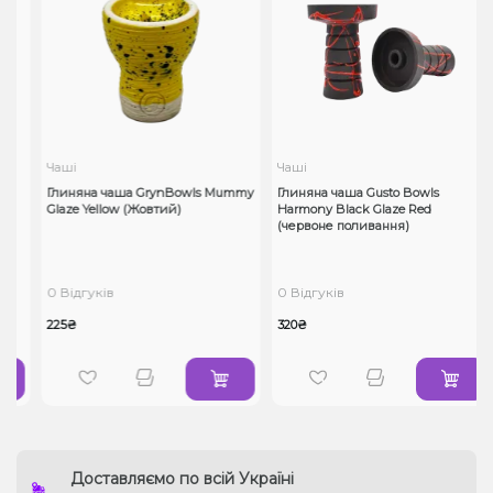
Чаші
Чаші
e
Глиняна чаша GrynBowls Mummy
Глиняна чаша Gusto Bowls
Glaze Yellow (Жовтий)
Harmony Black Glaze Red
(червоне поливання)
0 Відгуків
0 Відгуків
225₴
320₴
Доставляємо по всій Україні