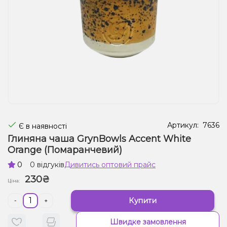
Рідини для електронних сигарет
Подарункові набори
Уцінка
Артикул:
7636
Є в наявності
Глиняна чаша GrynBowls Accent White
Orange (Помаранчевий)
0
0 відгуків
Дивитись оптовий прайс
230₴
Ціна:
Купити
-
+
Швидке замовлення