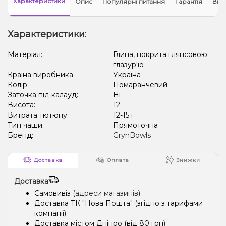
Характеристики
Опис
Популярні питання
Гарантія
Відг
Характеристики:
Матеріал:
Глина, покрита глянсовою
глазур'ю
Країна виробника:
Україна
Колір:
Помаранчевий
Заточка під калауд:
Ні
Висота:
12
Витрата тютюну:
12-15 г
Тип чаши:
Прямоточна
Бренд:
GrynBowls
Доставка
Оплата
Знижки
Доставка
Самовивіз (
адреси магазинів
)
Доставка ТК "Нова Пошта" (згідно з тарифами
компанії)
Доставка містом Дніпро (від 80 грн)