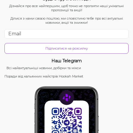
Дізнайся про все найпершим, щоб точно не прогаяти наші унікальні
пропозиції та акції!
Ділися з нами своєю поштою, ми сповістимо тебе про всі актуальні
новинки, акції та знижки!
Підписатися на розсилку
Наш Telegram
Всі найактуальніші новини, добірки та мікси
Поради від кальянних майстрів Hookah Market