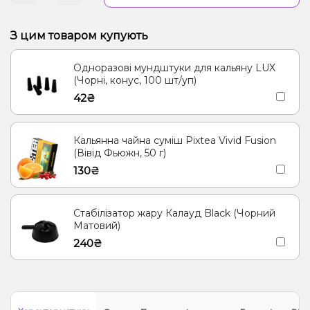
З цим товаром купують
Одноразові мундштуки для кальяну LUX
(Чорні, конус, 100 шт/уп)
42₴
Кальянна чайна суміш Pixtea Vivid Fusion
(Вівід Фьюжн, 50 г)
130₴
Стабілізатор жару Калауд Black (Чорний
Матовий)
240₴