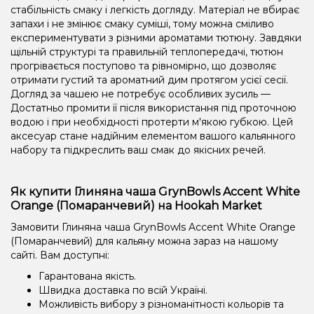
стабільність смаку і легкість догляду. Матеріал не вбирає
запахи і не змінює смаку суміші, тому можна сміливо
експериментувати з різними ароматами тютюну. Завдяки
щільній структурі та правильній теплопередачі, тютюн
прогрівається поступово та рівномірно, що дозволяє
отримати густий та ароматний дим протягом усієї сесії.
Догляд за чашею не потребує особливих зусиль —
Достатньо промити її після використання під проточною
водою і при необхідності протерти м'якою губкою. Цей
аксесуар стане надійним елементом вашого кальянного
набору та підкреслить ваш смак до якісних речей.
Як купити Глиняна чаша GrynBowls Accent White
Orange (Помаранчевий) на Hookah Market
Замовити Глиняна чаша GrynBowls Accent White Orange
(Помаранчевий) для кальяну можна зараз на нашому
сайті. Вам доступні:
Гарантована якість.
Швидка доставка по всій Україні.
Можливість вибору з різноманітності кольорів та