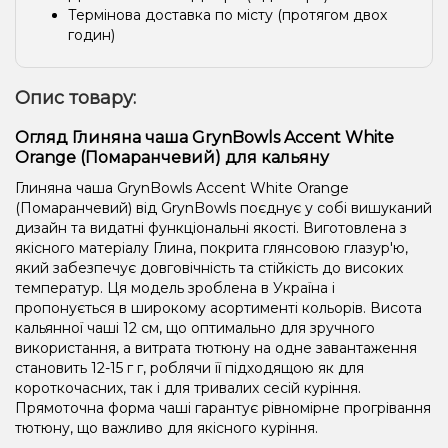
Термінова доставка по місту (протягом двох
годин)
Опис товару:
Огляд Глиняна чаша GrynBowls Accent White
Orange (Помаранчевий) для кальяну
Глиняна чаша GrynBowls Accent White Orange
(Помаранчевий) від GrynBowls поєднує у собі вишуканий
дизайн та видатні функціональні якості. Виготовлена ​​з
якісного матеріалу Глина, покрита глянсовою глазур'ю,
який забезпечує довговічність та стійкість до високих
температур. Ця модель зроблена в Україна і
пропонується в широкому асортименті кольорів. Висота
кальянної чаші 12 см, що оптимально для зручного
використання, а витрата тютюну на одне завантаження
становить 12-15 г г, роблячи її підходящою як для
короткочасних, так і для тривалих сесій куріння.
Прямоточна форма чаші гарантує рівномірне прогрівання
тютюну, що важливо для якісного куріння.