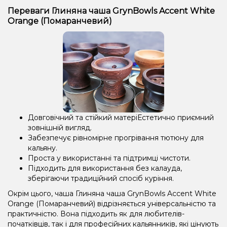
Переваги Глиняна чаша GrynBowls Accent White
Orange (Помаранчевий)
Довговічний та стійкий матеріЕстетично приємний
зовнішній вигляд.
Забезпечує рівномірне прогрівання тютюну для
кальяну.
Проста у використанні та підтримці чистоти.
Підходить для використання без калауда,
зберігаючи традиційний спосіб куріння.
Окрім цього, чаша Глиняна чаша GrynBowls Accent White
Orange (Помаранчевий) відрізняється універсальністю та
практичністю. Вона підходить як для любителів-
початківців, так і для професійних кальянників, які цінують