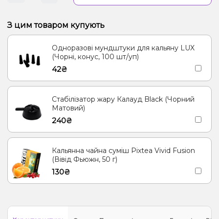
З цим товаром купують
Одноразові мундштуки для кальяну LUX
(Чорні, конус, 100 шт/уп)
42₴
Стабілізатор жару Калауд Black (Чорний
Матовий)
240₴
Кальянна чайна суміш Pixtea Vivid Fusion
(Вівід Фьюжн, 50 г)
130₴