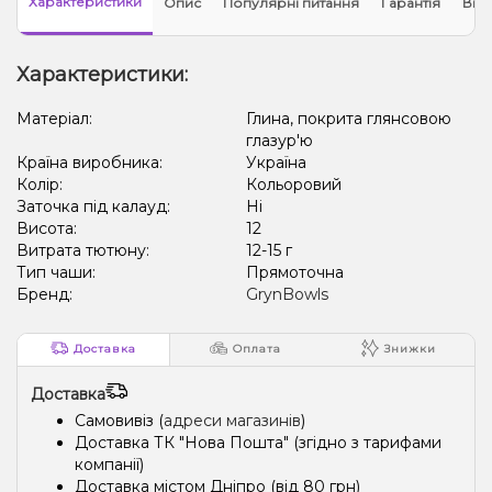
Характеристики
Опис
Популярні питання
Гарантія
Відг
Характеристики:
Матеріал:
Глина, покрита глянсовою
глазур'ю
Країна виробника:
Україна
Колір:
Кольоровий
Заточка під калауд:
Ні
Висота:
12
Витрата тютюну:
12-15 г
Тип чаши:
Прямоточна
Бренд:
GrynBowls
Доставка
Оплата
Знижки
Доставка
Самовивіз (
адреси магазинів
)
Доставка ТК "Нова Пошта" (згідно з тарифами
компанії)
Доставка містом Дніпро (від 80 грн)