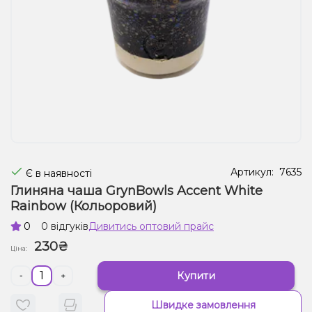
Рідини для електронних сигарет
Подарункові набори
Уцінка
Артикул:
7635
Є в наявності
Глиняна чаша GrynBowls Accent White
Rainbow (Кольоровий)
0
0 відгуків
Дивитись оптовий прайс
230₴
Ціна:
Купити
-
+
Швидке замовлення