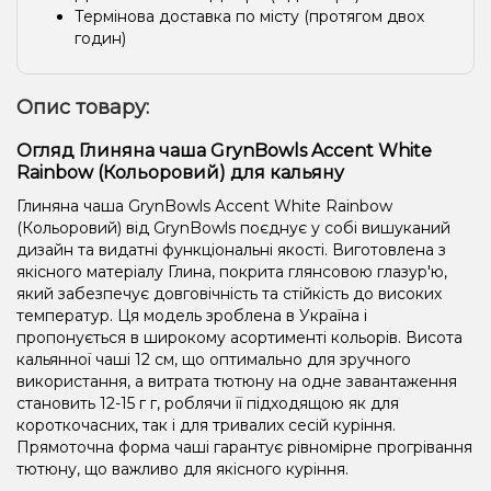
Термінова доставка по місту (протягом двох
годин)
Опис товару:
Огляд Глиняна чаша GrynBowls Accent White
Rainbow (Кольоровий) для кальяну
Глиняна чаша GrynBowls Accent White Rainbow
(Кольоровий) від GrynBowls поєднує у собі вишуканий
дизайн та видатні функціональні якості. Виготовлена ​​з
якісного матеріалу Глина, покрита глянсовою глазур'ю,
який забезпечує довговічність та стійкість до високих
температур. Ця модель зроблена в Україна і
пропонується в широкому асортименті кольорів. Висота
кальянної чаші 12 см, що оптимально для зручного
використання, а витрата тютюну на одне завантаження
становить 12-15 г г, роблячи її підходящою як для
короткочасних, так і для тривалих сесій куріння.
Прямоточна форма чаші гарантує рівномірне прогрівання
тютюну, що важливо для якісного куріння.