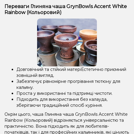
Переваги Глиняна чаша GrynBowls Accent White
Rainbow (Кольоровий)
Довговічний та стійкий матеріЕстетично приємний
зовнішній вигляд.
Забезпечує рівномірне прогрівання тютюну для
кальяну.
Проста у використанні та підтримці чистоти.
Підходить для використання без калауда,
зберігаючи традиційний спосіб куріння.
Окрім цього, чаша Глиняна чаша GrynBowls Accent White
Rainbow (Кольоровий) відрізняється універсальністю та
практичністю. Вона підходить як для любителів-
початківців, так і для професійних кальянників, які цінують