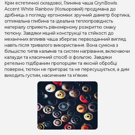
Крім естетичної складової, Глиняна чаша GrynBowls
Accent White Rainbow (Кольоровий) продумана до
дрібниць з погляду ергономіки: зручний діаметр бортика,
оптимальна глибина та ідеальна теплопровідність
матеріалу сприяють рівномірному розкриттю смаку
тютюну. Завдяки міцній конструкції та стійкості до
механічних впливів чаша зберігає первозданний вигляд
навіть після тривалого використання. Вона сумісна з
більшістю типів кальянів та систем нагрівання, включаючи
калауди та класичний спосіб із фольгою. Завдяки
ретельно підібраним пропорціям та якісній обробці
поверхні, тютюн не пригорає та не пересушується, а дим
виходить густим, насиченим та м'яким.