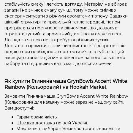
стабільність смаку і легкість догляду. Матеріал не вбирає
запахи і не змінює смаку суміші, тому можна сміливо
експериментувати з різними ароматами тютюну. Завдяки
щільній структурі та правильній теплопередачі, тютюн
прогрівається поступово та рівномірно, що дозволяє
отримати густий та ароматний дим протягом усієї сесії.
Догляд за чашею не потребує особливих зусиль —
Достатньо промити її після використання під проточною
водою і при необхідності протерти м'якою губкою. Цей
аксесуар стане надійним елементом вашого кальянного
набору та підкреслить ваш смак до якісних речей.
Як купити Глиняна чаша GrynBowls Accent White
Rainbow (Кольоровий) на Hookah Market
Замовити Глиняна чаша GrynBowls Accent White Rainbow
(Кольоровий) для кальяну можна зараз на нашому сайті.
Вам доступні:
Гарантована якість.
Швидка доставка по всій Україні.
Можливість вибору з різноманітності кольорів та