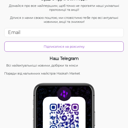
Дізнайся про все найпершим, щоб точно не прогаяти наші унікальні
пропозиції та акції!
Ділися з нами своєю поштою, ми сповістимо тебе про всі актуальні
новинки, акції та знижки!
Підписатися на розсилку
Наш Telegram
Всі найактуальніші новини, добірки та мікси
Поради від кальянних майстрів Hookah Market