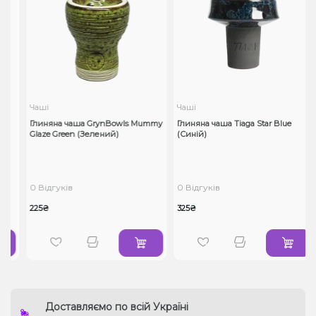
Чаші
Чаші
n
Глиняна чаша GrynBowls Mummy
Глиняна чаша Tiaga Star Blue
Glaze Green (Зелений)
(Синій)
0 Відгуків
0 Відгуків
225₴
325₴
Доставляємо по всій Україні