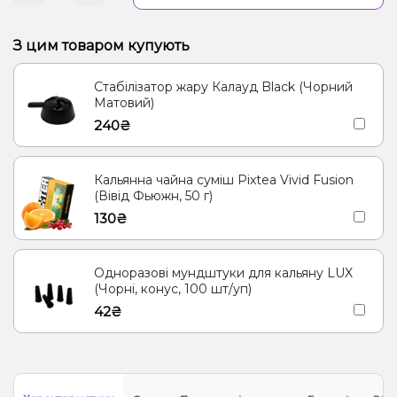
З цим товаром купують
Стабілізатор жару Калауд Black (Чорний
Матовий)
240₴
Кальянна чайна суміш Pixtea Vivid Fusion
(Вівід Фьюжн, 50 г)
130₴
Одноразові мундштуки для кальяну LUX
(Чорні, конус, 100 шт/уп)
42₴