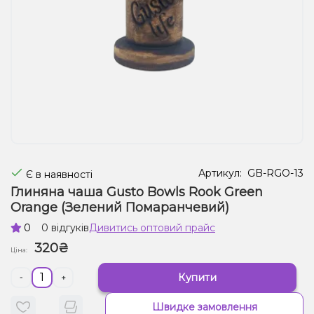
Рідини для електронних сигарет
Подарункові набори
Уцінка
Артикул:
GB-RGO-13
Є в наявності
Глиняна чаша Gusto Bowls Rook Green
Orange (Зелений Помаранчевий)
0
0 відгуків
Дивитись оптовий прайс
320₴
Ціна:
Купити
-
+
Швидке замовлення