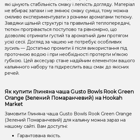
які цінують стабільність смаку і легкість догляду. Матеріал
не вбирає запахи і не змінює смаку суміші, тому можна
сміливо експериментувати з різними ароматами тютюну.
Завдяки щільній структурі та правильній теплопередачі,
тютюн прогрівається поступово та рівномірно, що
дозволяє отримати густий та ароматний дим протягом
усієї сесії. Догляд за чашею не потребує особливих
зусиль — Достатньо промити її після використання під
проточною водою і при необхідності протерти м'якою
губкою. Цей аксесуар стане надійним елементом вашого
кальянного набору та підкреслить ваш смак до якісних
речей.
Як купити Глиняна чаша Gusto Bowls Rook Green
Orange (Зелений Помаранчевий) на Hookah
Market
Замовити Глиняна чаша Gusto Bowls Rook Green Orange
(Зелений Помаранчевий) для кальяну можна зараз на
нашому сайті. Вам доступні:
Гарантована якість.