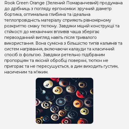
Rook Green Orange (Зелений Помаранчевий) продумана
до дрібниць з погляду ергономіки: зручний діаметр
бортика, оптимальна глибина та ідеальна
теплопровідність матеріалу сприяють рівномірному
розкриттю смаку тютюну. Завдяки міцній конструкції та
стійкості до механічних впливів чаша зберігає
первозданний вигляд навіть після тривалого
використання. Вона сумісна з більшістю типів кальянів та
систем нагрівання, включаючи калауди та класичний
спосіб із фольгою. Завдяки ретельно підібраним
пропорціям та якісній обробці поверхні, тютюн не
пригорає та не пересушується, а дим виходить густим,
насиченим та м'яким.