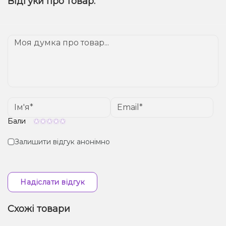
Відгуки про товар:
спеціальні пропозиції. Слідкуйте за оновленнями на
Доставка доступна по всій Україні, терміни
сайті та в нашому телеграм-каналі, щоб не
залежать від вашого розташування.
проґавити вигідні пропозиції!
Бали
Залишити відгук анонімно
Надіслати відгук
Схожі товари