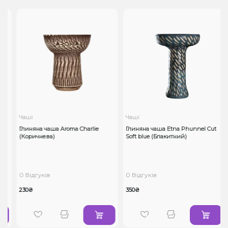
Чаші
Чаші
Глиняна чаша Aroma Charlie
Глиняна чаша Etna Phunnel Cut
(Коричнева)
Soft blue (Блакитний)
0 Відгуків
0 Відгуків
230₴
350₴