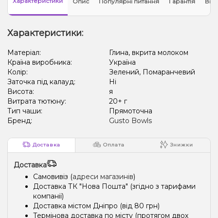
Характеристики
Опис
Популярні питання
Гарантія
Відг
Характеристики:
Матеріал:
Глина, вкрита молоком
Країна виробника:
Україна
Колір:
Зелений, Помаранчевий
Заточка під калауд:
Ні
Висота:
я
Витрата тютюну:
20+ г
Тип чаши:
Прямоточна
Бренд:
Gusto Bowls
Доставка
Оплата
Знижки
Доставка
Самовивіз (
адреси магазинів
)
Доставка ТК "Нова Пошта" (згідно з тарифами
компанії)
Доставка містом Дніпро (від 80 грн)
Термінова доставка по місту (протягом двох