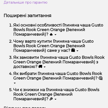
Детальніше про гарантію
Поширені запитання
Які основні особливості Глиняна чаша Gusto
Bowls Rook Green Orange (Зелений
Помаранчевий)? 🔥
Глиняна чаша Gusto Bowls Rook Green Orange
Чому варто купити Глиняна чаша Gusto
(Зелений Помаранчевий) відрізняється високою
Bowls Rook Green Orange (Зелений
якістю, зручністю використання та надійністю.
Помаранчевий) саме у нас? 🛍️
Ми пропонуємо тільки оригінальну продукцію,
Як замовити Глиняна чаша Gusto Bowls Rook
широкий асортимент, вигідні ціни та швидку
Green Orange (Зелений Помаранчевий) з
доставку. Крім того, у нас регулярні акції та знижки
доставкою? 🚚
для клієнтів!
Оформити замовлення можна в кілька кліків:
Як вибрати Глиняна чаша Gusto Bowls Rook
Green Orange (Зелений Помаранчевий)? 🤔
Додайте Глиняна чаша Gusto Bowls Rook
Green Orange (Зелений Помаранчевий) до
кошика.
Вибір залежить від ваших уподобань – наприклад,
Чи є знижки на Глиняна чаша Gusto Bowls
Перейдіть до оформлення замовлення.
якщо це кальян, враховуйте розмір, матеріал та тип
Rook Green Orange (Зелений
чаші, якщо вейп – потужність та смак. Наші
Виберіть зручний спосіб оплати та доставки.
Помаранчевий)? 🎉
менеджери допоможуть підібрати ідеальний
Підтвердіть замовлення – ми швидко
варіант.
Так! Ми регулярно проводимо акції та пропонуємо
надішлемо його вам!