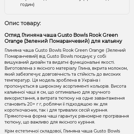
годин)
Опис товару:
Огляд Глиняна чаша Gusto Bowls Rook Green
Orange (Зелений Помаранчевий) для кальяну
Глиняна чаша Gusto Bowls Rook Green Orange (Зелений
Помаранчевий) від Gusto Bowls поєднує у собі
вишуканий дизайн та видатні функціональні якості.
Виготовлена ​​з якісного матеріалу Глина, вкрита молоком,
який забезпечує довговічність та стійкість до високих
температур. Ця модель зроблена в Україна і
пропонується в широкому асортименті кольорів. Висота
кальянної чаші я см, що оптимально для зручного
використання, а витрата тютюну на одне завантаження
становить 20+ г г, роблячи її підходящою як для
короткочасних, так і для тривалих сесій куріння.
Прямоточна форма чаші гарантує рівномірне прогрівання
тютюну, що важливо для якісного куріння.
Крім естетичної складової, Глиняна чаша Gusto Bowls