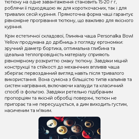
тютюну на одне завантаження становить 15-20 г г,
роблячи її підходящою як для короткочасних, так і для
тривалих сесій куріння. Прямоточна форма чаші гарантує
рівномірне прогрівання тютюну, що важливо для якісного
куріння.
Крім естетичної складової, Глиняна чаша Personalka Bowl
Yellow продумана до дрібниць з погляду ергономіки:
зручний діаметр бортика, оптимальна глибина та
ідеальна теплопровідність матеріалу сприяють
рівномірному розкриттю смаку тютюну. Завдяки міцній
конструкції та стійкості до механічних впливів чаша
зберігає первозданний вигляд навіть після тривалого
використання. Вона сумісна з більшістю типів кальянів та
систем нагрівання, включаючи калауди та класичний
спосіб із фольгою. Завдяки ретельно підібраним
пропорціям та якісній обробці поверхні, тютюн не
пригорає та не пересушується, а дим виходить густим,
насиченим та м'яким.