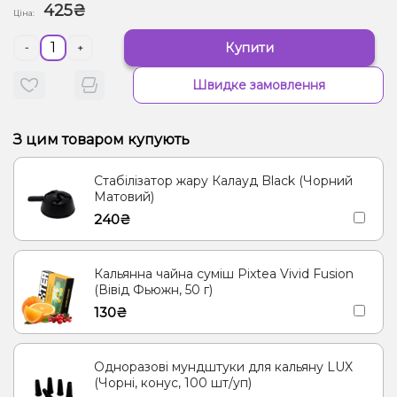
425₴
Ціна:
Купити
-
+
Швидке замовлення
З цим товаром купують
Стабілізатор жару Калауд Black (Чорний
Матовий)
240₴
Кальянна чайна суміш Pixtea Vivid Fusion
(Вівід Фьюжн, 50 г)
130₴
Одноразові мундштуки для кальяну LUX
(Чорні, конус, 100 шт/уп)