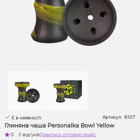
Рідини для електронних сигарет
Подарункові набори
Уцінка
Артикул:
8107
Є в наявності
Глиняна чаша Personalka Bowl Yellow
0
0 відгуків
Дивитись оптовий прайс