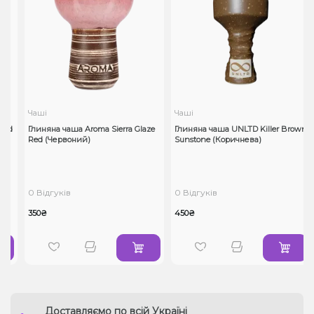
Чаші
Чаші
ed
Глиняна чаша Aroma Sierra Glaze
Глиняна чаша UNLTD Killer Brown
Red (Червоний)
Sunstone (Коричнева)
0 Відгуків
0 Відгуків
350₴
450₴
Доставляємо по всій Україні