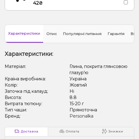
42₴
Характеристики
Опис
Популярні питання
Гарантія
Відг
Характеристики:
Матеріал:
Глина, покрита глянсовою
глазур'ю
Країна виробника:
Україна
Колір:
Жовтий
Заточка під калауд:
Ні
Висота:
8.8
Витрата тютюну:
15-20 г
Тип чаши:
Прямоточна
Бренд:
Personalka
Доставка
Оплата
Знижки