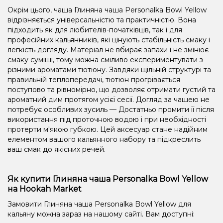
Окрім цього, чаша Глиняна чаша Personalka Bowl Yellow
відрізняється універсальністю та практичністю. Вона
підходить як для любителів-початківців, так і для
професійних кальянників, які цінують стабільність смаку і
легкість догляду. Матеріал не вбирає запахи і не змінює
смаку суміші, тому можна сміливо експериментувати з
різними ароматами тютюну. Завдяки щільній структурі та
правильній теплопередачі, тютюн прогрівається
поступово та рівномірно, що дозволяє отримати густий та
ароматний дим протягом усієї сесії. Догляд за чашею не
потребує особливих зусиль — Достатньо промити її після
використання під проточною водою і при необхідності
протерти м'якою губкою. Цей аксесуар стане надійним
елементом вашого кальянного набору та підкреслить
ваш смак до якісних речей.
Як купити Глиняна чаша Personalka Bowl Yellow
на Hookah Market
Замовити Глиняна чаша Personalka Bowl Yellow для
кальяну можна зараз на нашому сайті. Вам доступні: