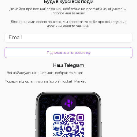
Будь в курсі всіх подій
Дізнайся про все найпершим, щоб точно не прогаяти наші унікальні
пропозиції та акції!
Ділися з нами своєю поштою, ми сповістимо тебе про всі актуальні
новинки, акції та знижки!
Підписатися на розсилку
Наш Telegram
Всі найактуальніші новини, добірки та мікси
Поради від кальянних майстрів Hookah Market