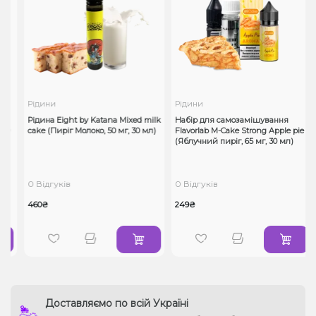
Рідини
Рідини
Рідина Eight by Katana Mixed milk
Набір для самозамішування
30
cake (Пиріг Молоко, 50 мг, 30 мл)
Flavorlab M-Cake Strong Apple pie
(Яблучний пиріг, 65 мг, 30 мл)
0 Відгуків
0 Відгуків
460₴
249₴
Доставляємо по всій Україні