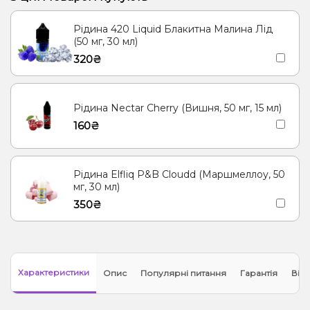
Рідина 420 Liquid Блакитна Малина Лід
(50 мг, 30 мл)
320₴
Рідина Nectar Cherry (Вишня, 50 мг, 15 мл)
160₴
Рідина Elfliq P&B Cloudd (Маршмеллоу, 50
мг, 30 мл)
350₴
Характеристики
Опис
Популярні питання
Гарантія
Відг