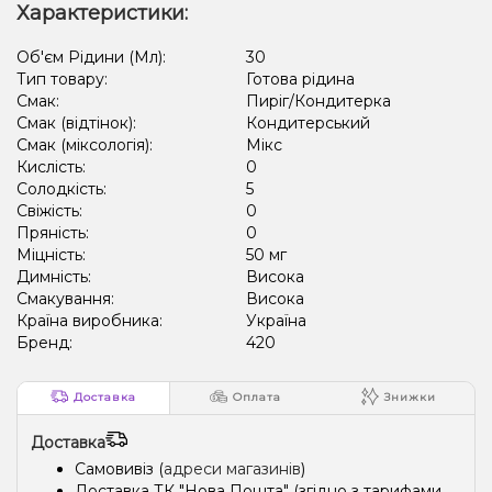
Характеристики:
Об'єм Рідини (Мл):
30
Тип товару:
Готова рідина
Смак:
Пиріг/Кондитерка
Смак (відтінок):
Кондитерський
Смак (міксологія):
Мікс
Кислість:
0
Солодкість:
5
Свіжість:
0
Пряність:
0
Міцність:
50 мг
Димність:
Висока
Смакування:
Висока
Країна виробника:
Україна
Бренд:
420
Доставка
Оплата
Знижки
Доставка
Самовивіз (
адреси магазинів
)
Доставка ТК "Нова Пошта" (згідно з тарифами