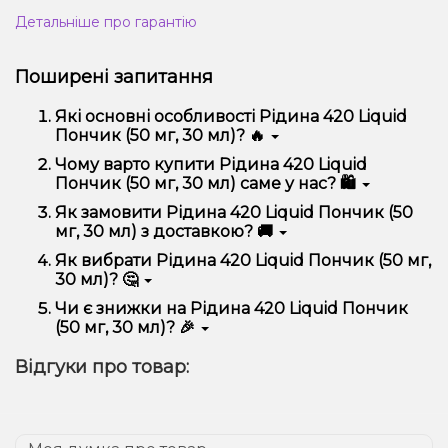
Детальніше про гарантію
Поширені запитання
Які основні особливості Рідина 420 Liquid
Пончик (50 мг, 30 мл)? 🔥
Рідина 420 Liquid Пончик (50 мг, 30 мл)
Чому варто купити Рідина 420 Liquid
відрізняється високою якістю, зручністю
Пончик (50 мг, 30 мл) саме у нас? 🛍️
використання та надійністю.
Ми пропонуємо тільки оригінальну продукцію,
Як замовити Рідина 420 Liquid Пончик (50
широкий асортимент, вигідні ціни та швидку
мг, 30 мл) з доставкою? 🚚
доставку. Крім того, у нас регулярні акції та знижки
для клієнтів!
Оформити замовлення можна в кілька кліків:
Як вибрати Рідина 420 Liquid Пончик (50 мг,
30 мл)? 🤔
Додайте Рідина 420 Liquid Пончик (50 мг, 30
мл) до кошика.
Вибір залежить від ваших уподобань – наприклад,
Чи є знижки на Рідина 420 Liquid Пончик
Перейдіть до оформлення замовлення.
якщо це кальян, враховуйте розмір, матеріал та тип
(50 мг, 30 мл)? 🎉
чаші, якщо вейп – потужність та смак. Наші
Виберіть зручний спосіб оплати та доставки.
менеджери допоможуть підібрати ідеальний
Так! Ми регулярно проводимо акції та пропонуємо
Підтвердіть замовлення – ми швидко
Відгуки про товар:
варіант.
спеціальні пропозиції. Слідкуйте за оновленнями на
надішлемо його вам!
сайті та в нашому телеграм-каналі, щоб не
Доставка доступна по всій Україні, терміни
проґавити вигідні пропозиції!
залежать від вашого розташування.