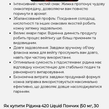
Інтенсивний і чистий смак: Жижка пропонує чудову
смакопередачу, дозволяючи вам повністю
поринути в аромат.
Збалансований профіль: Поєднання солодощі,
кислотності та інших смакових якостей робить
кожну затяжку задовільною.
Великі хмари пари: Відмінна димність продукту
робить процес вейпінгу ще більш приємним та
видовищним.
Довге задоволення: Завдяки зручному об'єму
флакона жижа для вейпу прослужить вам довго,
навіть при частому використанні.
Оптимальна сумісність з підсистемами: рідина має
відповідну консистенцію для стабільної подачі та
рівномірного випаровування.
Економічна витрата: завдяки продуманій формулі
кожна заправка використовується максимально
ефективно, що дозволяє довше насолоджуватися
парінням.
Як купити Рідина 420 Liquid Пончик (50 мг, 30