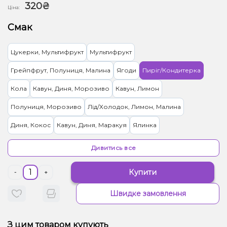
320₴
Ціна:
Смак
Цукерки, Мультифрукт
Мультифрукт
Грейпфрут, Полуниця, Малина
Ягоди
Пиріг/Кондитерка
Кола
Кавун, Диня, Морозиво
Кавун, Лимон
Полуниця, Морозиво
Лід/Холодок, Лимон, Малина
Диня, Кокос
Кавун, Диня, Маракуя
Ялинка
Полуниця, Мохіто
Яблуко
Лайм, Лимон
Дивитись все
Вишня/Черешня, Полуниця, Малина
Ожина, Малина, Льод
Купити
-
+
Вишня/Черешня, Лимон, Персик
Швидке замовлення
Лід/Холодок, Чорниця/Лохина
Ківі, Манго, Пітайя/Драконій фрукт
Лід/Холодок
М'ята
З цим товаром купують