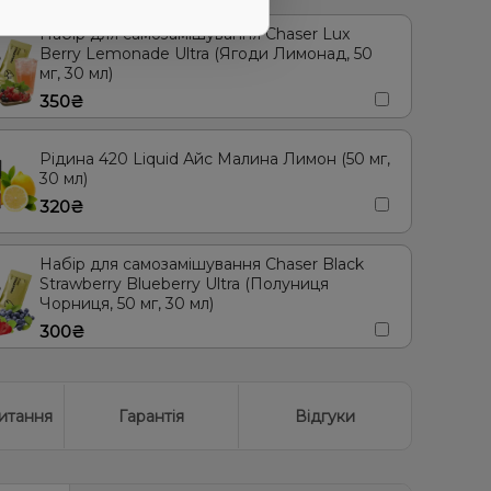
Набір для самозамішування Chaser Lux
Berry Lemonade Ultra (Ягоди Лимонад, 50
мг, 30 мл)
350₴
Рідина 420 Liquid Айс Малина Лимон (50 мг,
30 мл)
320₴
Набір для самозамішування Chaser Black
Strawberry Blueberry Ultra (Полуниця
Чорниця, 50 мг, 30 мл)
300₴
итання
Гарантія
Відгуки