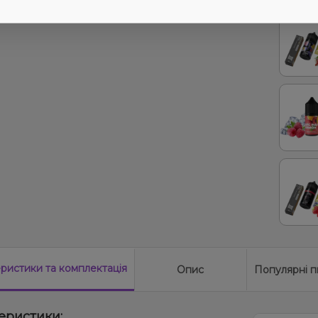
еристики
та комплектація
Опис
Популярні п
еристики: