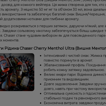
haser Cherry Menthol Ultra (Вишня Ментол, 50мг, 30мл) пропо
досвід для кожного вейпера. Ця жижа створена для тих, хто ц
ть аромату. З міцністю 50 мг мг та об'ємом 30 мл, вона ідеаль
о використання та забезпечує багатий смак Вишня/Черешня, 
й додатковими нотками для глибини аромату.
видко розкривається з перших затяжок, даруючи м'який, але 
к. Завдяки сольовому нікотину забезпечується більш швидке 
я. Chaser стане чудовим вибором як для повсякденного парінн
х моментів.
и Рідина Chaser Cherry Menthol Ultra (Вишня Ментол,
Інтенсивний і чистий смак: Жижка 
повністю поринути в аромат.
Збалансований профіль: Поєднання 
робить кожну затяжку задовільною.
Великі хмари пари: Відмінна димніс
приємним та видовищним.
Довге задоволення: Завдяки зручно
довго, навіть при частому використа
Оптимальна сумісність з підсистема
стабільної подачі та рівномірного в
Економічна витрата: завдяки проду