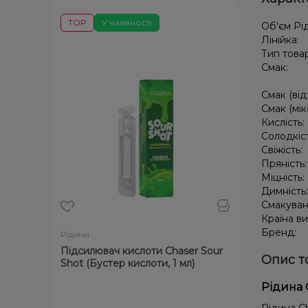
TOP
У наявності
Об'єм Рі
Лінійка:
Тип това
Смак:
Смак (від
Смак (мік
Кислість:
Солодкіс
Свіжість:
Пряність
Міцність:
Димність
Смакуван
Країна в
Бренд:
Рідини
Підсилювач кислоти Chaser Sour
Опис т
Shot (Бустер кислоти, 1 мл)
Рідина 