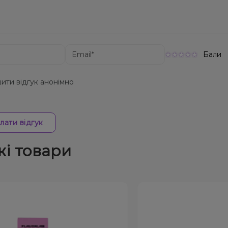
Бали
ити відгук анонімно
лати відгук
жі товари