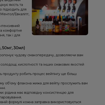
нує видатний
інує якість та
но підходить для
Ментол/Евкаліпт,
інтенсивний
та комфортне
я, так і для
 50мг, 30мл)
пропонує чудову смакопередачу, дозволяючи вам
солодощі, кислотності та інших смакових якостей
ть продукту робить процес вейпінгу ще більш
му об'єму флакона жижа для вейпу прослужить вам
нні.
ми: рідина має відповідну консистенцію для
ипаровування.
маній формулі кожна заправка використовується