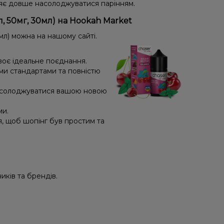
яє довше насолоджуватися парінням.
, 50мг, 30мл) на Hookah Market
мл) можна на нашому сайті.
воє ідеальне поєднання.
ми стандартами та повністю
насолоджуватися вашою новою
ми.
я, щоб шопінг був простим та
иків та брендів.