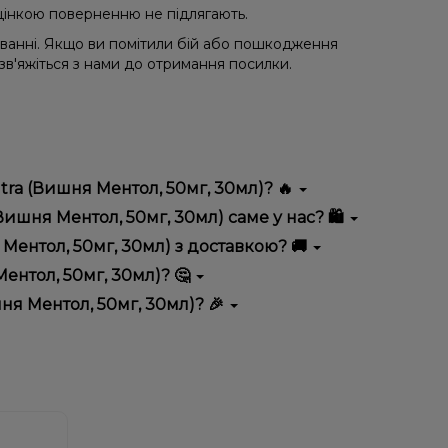
 уцінкою поверненню не підлягають.
уванні. Якщо ви помітили бій або пошкодження
 зв'яжіться з нами до отримання посилки.
tra (Вишня Ментол, 50мг, 30мл)? 🔥
дрізняється високою якістю, зручністю
ишня Ментол, 50мг, 30мл) саме у нас? 🛍️
 вигідні ціни та швидку доставку. Крім того, у нас
Ментол, 50мг, 30мл) з доставкою? 🚚
ентол, 50мг, 30мл)? 🤔
 50мг, 30мл) до кошика.
 враховуйте розмір, матеріал та тип чаші, якщо
ня Ментол, 50мг, 30мл)? 🎉
 ідеальний варіант.
озиції. Слідкуйте за оновленнями на сайті та в
розташування.