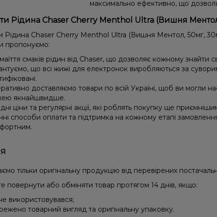
максимально ефективно, що дозвол
ти Рідина Chaser Cherry Menthol Ultra (Вишня Ментол
 Рідина Chaser Cherry Menthol Ultra (Вишня Ментол, 50мг, 30
и пропонуємо:
маїття смаків рідин від Chaser, що дозволяє кожному знайти с
антуємо, що всі жижі для електронок виробляються за сувори
тифіковані.
ративно доставляємо товари по всій Україні, щоб ви могли 
ею якнайшвидше.
ідні ціни та регулярні акції, які роблять покупку ще приємніши
чні способи оплати та підтримка на кожному етапі замовленн
фортним.
ія
ємо тільки оригінальну продукцію від перевірених постачальн
е повернути або обміняти товар протягом 14 днів, якщо:
 не використовувався;
режено товарний вигляд та оригінальну упаковку.