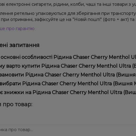
і електронні сигарети, рідини, колби, чаші та інші товари з
влення ретельно упаковуються для зберігання при транспорт
при отриманні, зафіксуйте це на "Новій пошті" (фото + акт) та
ше про гарантію
ні запитання
 основні особливості Рідина Chaser Cherry Menthol Ul
ина Chaser Cherry Menthol Ultra (Вишня Ментол, 50мг, 30мл) ві
у варто купити Рідина Chaser Cherry Menthol Ultra (В
ористання та надійністю.
пропонуємо тільки оригінальну продукцію, широкий асортимент,
замовити Рідина Chaser Cherry Menthol Ultra (Вишня 
лярні акції та знижки для клієнтів!
рмити замовлення можна в кілька кліків:
вибрати Рідина Chaser Cherry Menthol Ultra (Вишня М
Додайте Рідина Chaser Cherry Menthol Ultra (Вишня Ментол,
ір залежить від ваших уподобань – наприклад, якщо це кальян,
є знижки на Рідина Chaser Cherry Menthol Ultra (Виш
п – потужність та смак. Наші менеджери допоможуть підібрати
Перейдіть до оформлення замовлення.
! Ми регулярно проводимо акції та пропонуємо спеціальні проп
 про товар:
Виберіть зручний спосіб оплати та доставки.
ому телеграм-каналі, щоб не проґавити вигідні пропозиції!
Підтвердіть замовлення – ми швидко надішлемо його вам!
тавка доступна по всій Україні, терміни залежать від вашого 