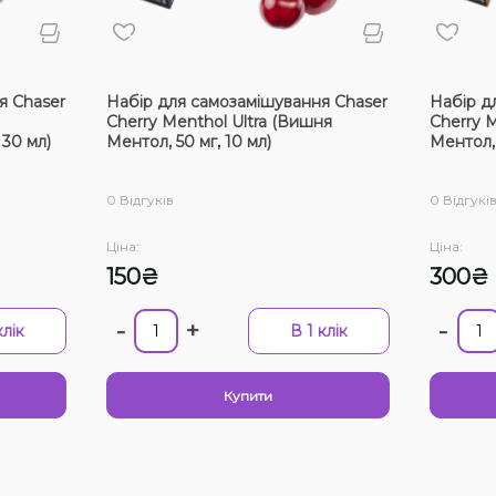
Смак
Лід/Х
я Chaser
Набір для самозамішування Chaser
Набір д
Ментол
Cherry Menthol Ultra (Вишня
Cherry 
 30 мл)
Ментол, 50 мг, 10 мл)
Ментол, 
Виног
Ожина
0 Відгуків
0 Відгукі
Яблук
Ціна:
Ціна:
Вишня
150₴
300₴
Гранат
-
+
-
клік
В 1 клік
Вибра
Купити
Немає 
З цим