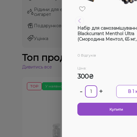
Рідини для електронних
Рідини для електронних
сигарет
сигарет
Подарункові набори
Подарункові набори
Набір для самозамішуванн
Blackcurrant Menthol Ultra
Уцінка
Уцінка
(Смородина Ментол, 65 мг,
Топ продажів
0 Відгуків
Дивитись все
Ціна:
300₴
TOP
У наявності
-
+
В 1 
Купити