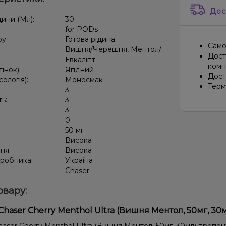
Дос
дини (Мл):
30
for PODs
ру:
Готова рідина
Само
Вишня/Черешня, Ментол/
Дост
Евкаліпт
компа
тінок):
Ягідний
Дост
сологія):
Моносмак
Терм
3
ть:
3
3
:
0
50 мг
:
Висока
ня:
Висока
иробника:
Україна
Chaser
овару:
Chaser Cherry Menthol Ultra (Вишня Ментол, 50мг, 30