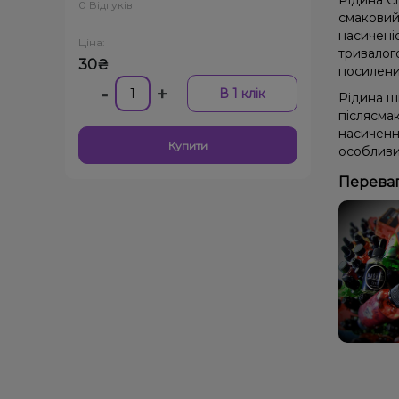
Рідина C
0 Відгуків
смаковий 
насиченіс
Ціна:
тривалог
30₴
посилени
-
+
В 1 клік
Рідина ш
післясма
насиченн
Купити
особливи
Переваг