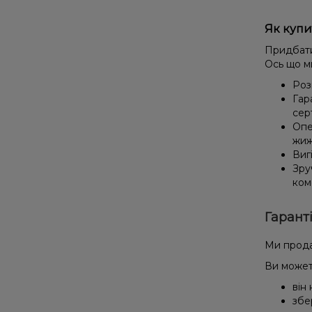
Як купи
Придбати
Ось що м
Роз
Гар
сер
Опе
жиж
Виг
Зру
ком
Гарант
Ми прода
Ви может
він
збе