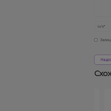
Залиш
Надіс
Схо