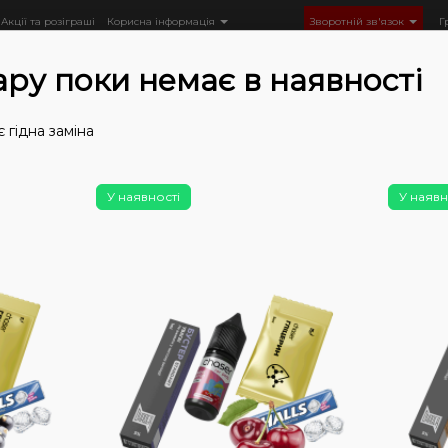
Акції та розіграші
Корисна інформація
Зворотній зв'язок
Г
ару поки немає в наявності
 гідна заміна
Рідини
Готові сольові
Рідини Chaser
Chaser for POD
У наявності
У наявн
Немає у
Рід
Men
Мен
0
0
Ціна: