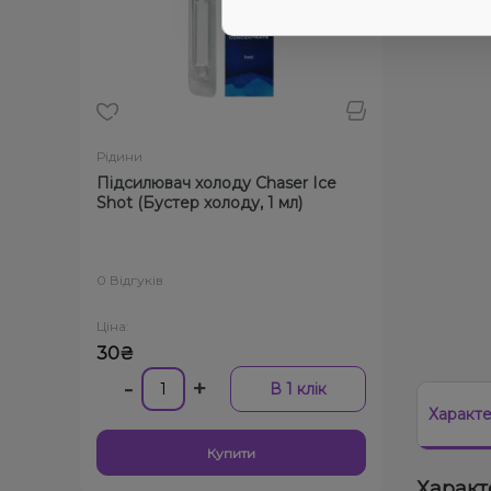
Рідини
Підсилювач холоду Chaser Ice
Shot (Бустер холоду, 1 мл)
0 Відгуків
Ціна:
30₴
-
+
В 1 клік
Характ
Купити
Характ