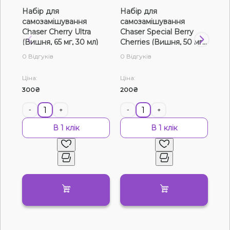
Набір для
Набір для
На
Рідини для електронних сигарет
самозамішування
самозамішування
са
Chaser Cherry Ultra
Chaser Special Berry
Ch
Подарункові набори
(Вишня, 65 мг, 30 мл)
Cherries (Вишня, 50 мг,
Ult
15 мл)
0 Відгуків
0 Відгуків
0 В
Уцінка
Ціна:
Ціна:
Цін
300₴
200₴
150
-
+
-
+
-
В 1 клік
В 1 клік
Немає у наявності
Артикул:
24547
Набір для самозамішування Flavorlab
Aroma MAX Pineapple lime cherry (Ананас
вишня лайм, 50 мг, 30 мл)