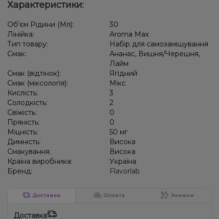
Характеристики:
Об'єм Рідини (Мл):
30
Лінійка:
Aroma Max
Тип товару:
Набір для самозамішування
Смак:
Ананас, Вишня/Черешня,
Лайм
Смак (відтінок):
Ягідний
Смак (міксологія):
Мікс
Кислість:
3
Солодкість:
2
Свіжість:
0
Пряність:
0
Міцність:
50 мг
Димність:
Висока
Смакування:
Висока
Країна виробника:
Україна
Бренд:
Flavorlab
Доставка
Оплата
Знижки
Доставка