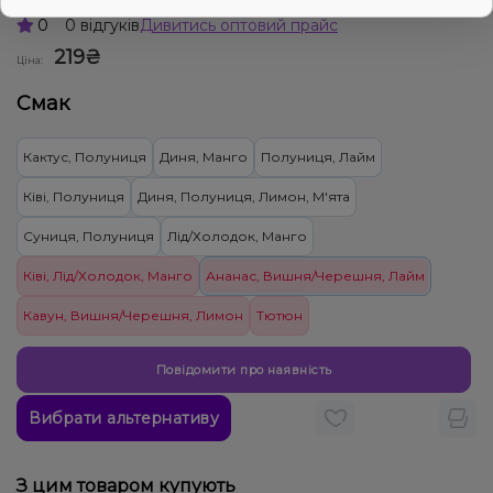
0
0 відгуків
Дивитись оптовий прайс
219₴
Ціна:
Смак
Кактус, Полуниця
Диня, Манго
Полуниця, Лайм
Ківі, Полуниця
Диня, Полуниця, Лимон, М'ята
Суниця, Полуниця
Лід/Холодок, Манго
Ківі, Лід/Холодок, Манго
Ананас, Вишня/Черешня, Лайм
Кавун, Вишня/Черешня, Лимон
Тютюн
Повідомити про наявність
Вибрати альтернативу
З цим товаром купують