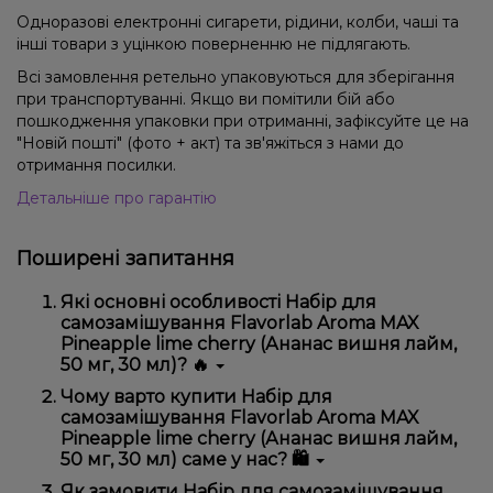
Одноразові електронні сигарети, рідини, колби, чаші та
інші товари з уцінкою поверненню не підлягають.
Всі замовлення ретельно упаковуються для зберігання
при транспортуванні. Якщо ви помітили бій або
пошкодження упаковки при отриманні, зафіксуйте це на
"Новій пошті" (фото + акт) та зв'яжіться з нами до
отримання посилки.
Детальніше про гарантію
Поширені запитання
Які основні особливості Набір для
самозамішування Flavorlab Aroma MAX
Pineapple lime cherry (Ананас вишня лайм,
50 мг, 30 мл)? 🔥
Набір для самозамішування Flavorlab Aroma MAX
Чому варто купити Набір для
Pineapple lime cherry (Ананас вишня лайм, 50 мг, 30
самозамішування Flavorlab Aroma MAX
мл) відрізняється високою якістю, зручністю
Pineapple lime cherry (Ананас вишня лайм,
використання та надійністю.
50 мг, 30 мл) саме у нас? 🛍️
Ми пропонуємо тільки оригінальну продукцію,
Як замовити Набір для самозамішування