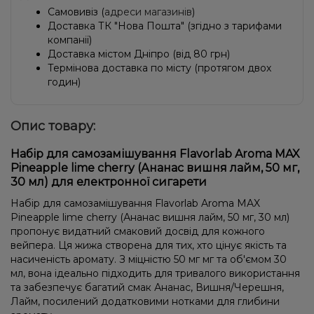
Самовивіз (
адреси магазинів
)
Доставка ТК "Нова Пошта" (згідно з тарифами
компанії)
Доставка містом Дніпро (від 80 грн)
Термінова доставка по місту (протягом двох
годин)
Опис товару:
Набір для самозамішування Flavorlab Aroma MAX
Pineapple lime cherry (Ананас вишня лайм, 50 мг,
30 мл) для електронної сигарети
Набір для самозамішування Flavorlab Aroma MAX
Pineapple lime cherry (Ананас вишня лайм, 50 мг, 30 мл)
пропонує видатний смаковий досвід для кожного
вейпера. Ця жижа створена для тих, хто цінує якість та
насиченість аромату. З міцністю 50 мг мг та об'ємом 30
мл, вона ідеально підходить для тривалого використання
та забезпечує багатий смак Ананас, Вишня/Черешня,
Лайм, посилений додатковими нотками для глибини