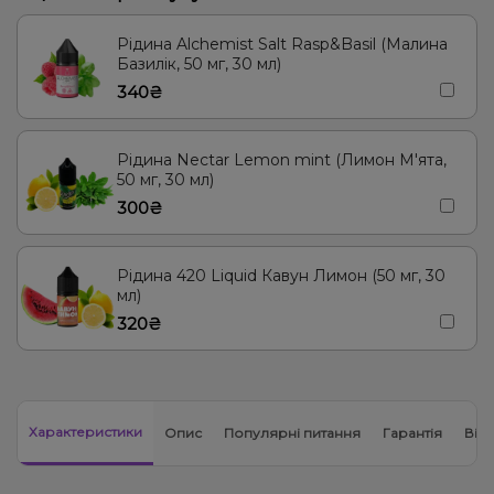
Рідина Alchemist Salt Rasp&Basil (Малина
Базилік, 50 мг, 30 мл)
340₴
Рідина Nectar Lemon mint (Лимон М'ята,
50 мг, 30 мл)
300₴
Рідина 420 Liquid Кавун Лимон (50 мг, 30
мл)
320₴
Характеристики
Опис
Популярні питання
Гарантія
Відг