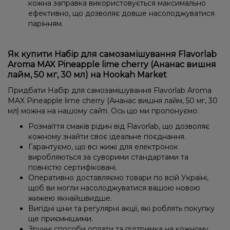
кожна заправка використовується максимально
ефективно, що дозволяє довше насолоджуватися
парінням.
Як купити Набір для самозамішування Flavorlab
Aroma MAX Pineapple lime cherry (Ананас вишня
лайм, 50 мг, 30 мл) на Hookah Market
Придбати Набір для самозамішування Flavorlab Aroma
MAX Pineapple lime cherry (Ананас вишня лайм, 50 мг, 30
мл) можна на нашому сайті. Ось що ми пропонуємо:
Розмаїття смаків рідин від Flavorlab, що дозволяє
кожному знайти своє ідеальне поєднання.
Гарантуємо, що всі жижі для електронок
виробляються за суворими стандартами та
повністю сертифіковані.
Оперативно доставляємо товари по всій Україні,
щоб ви могли насолоджуватися вашою новою
жижею якнайшвидше.
Вигідні ціни та регулярні акції, які роблять покупку
ще приємнішими.
Зручні способи оплати та підтримка на кожному