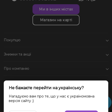
Ми в інших містах
Магазин на карті
Покупцю
Знижки та акції
Про компанію
Каталог
Не бажаєте перейти на українську?
Соціальні мережі
Нагадуємо вам про те, що у нас є україномовна
версія сайту ;)