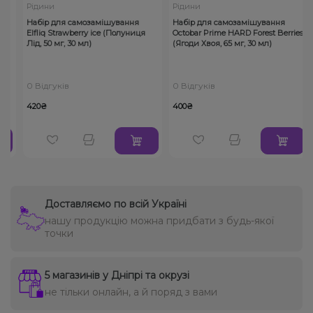
Рідини
Рідини
а,
Набір для самозамішування
Набір для самозамішування
Elfliq Strawberry ice (Полуниця
Octobar Prime HARD Forest Berries
Лід, 50 мг, 30 мл)
(Ягоди Хвоя, 65 мг, 30 мл)
0 Відгуків
0 Відгуків
420₴
400₴
Доставляємо по всій Україні
нашу продукцію можна придбати з будь-якої
точки
5 магазинів у Дніпрі та окрузі
не тільки онлайн, а й поряд з вами