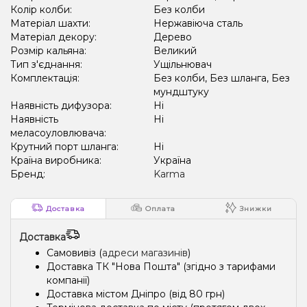
Колір колби:
Без колби
Матеріал шахти:
Нержавіюча сталь
Матеріал декору:
Дерево
Розмір кальяна:
Великий
Тип з'єднання:
Ущільнювач
Комплектація:
Без колби, Без шланга, Без
мундштуку
Наявність дифузора:
Ні
Наявність
Ні
меласоуловлювача:
Крутний порт шланга:
Ні
Країна виробника:
Україна
Бренд:
Karma
Доставка
Оплата
Знижки
Доставка
Самовивіз (
адреси магазинів
)
Доставка ТК "Нова Пошта" (згідно з тарифами
компанії)
Доставка містом Дніпро (від 80 грн)