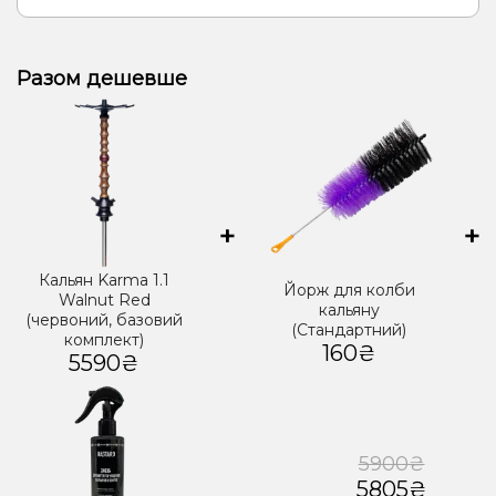
Разом дешевше
+
+
Кальян Karma 1.1
Йорж для колби
Walnut Red
кальяну
(червоний, базовий
(Стандартний)
комплект)
160₴
5590₴
5900₴
5805₴