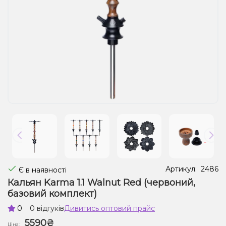
Рідини для електронних сигарет
Подарункові набори
Уцінка
Артикул:
2486
Є в наявності
Кальян Karma 1.1 Walnut Red (червоний,
базовий комплект)
0
0 відгуків
Дивитись оптовий прайс
5590₴
Ціна: