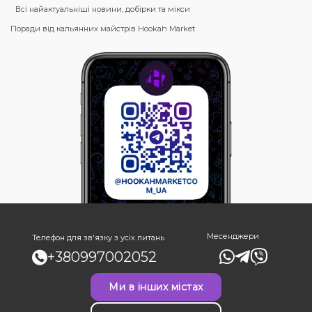
Всі найактуальніші новини, добірки та мікси
Поради від кальянних майстрів Hookah Market
Месенджери
Телефон для зв'язку з усіх питань
+380997002052
Ми в інших містах