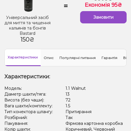
=
Економія 95₴
Замовити
Універсальний засіб
для миття та чищення
кальянів та бонгів
Bastard
150₴
Характеристики
Опис
Популярні питання
Гарантія
Відг
Характеристики:
Модель:
1.1 Walnut
Діаметр шахти/тяга:
13
Висота (без чаши):
72
Вага шахти/комплекту:
1.5
Тип конектора шлангу:
Притирання
Розбірний:
Так
Пакування:
Фірмова картонна коробка
Колір шахти:
Коричневий, Червоний