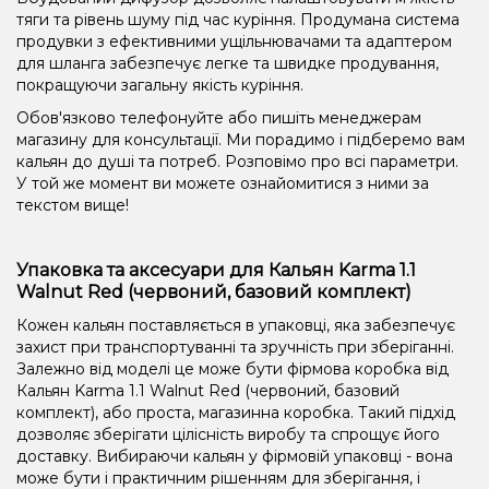
тяги та рівень шуму під час куріння. Продумана система
продувки з ефективними ущільнювачами та адаптером
для шланга забезпечує легке та швидке продування,
покращуючи загальну якість куріння.
Обов'язково телефонуйте або пишіть менеджерам
магазину для консультації. Ми порадимо і підберемо вам
кальян до душі та потреб. Розповімо про всі параметри.
У той же момент ви можете ознайомитися з ними за
текстом вище!
Упаковка та аксесуари для Кальян Karma 1.1
Walnut Red (червоний, базовий комплект)
Кожен кальян поставляється в упаковці, яка забезпечує
захист при транспортуванні та зручність при зберіганні.
Залежно від моделі це може бути фірмова коробка від
Кальян Karma 1.1 Walnut Red (червоний, базовий
комплект), або проста, магазинна коробка. Такий підхід
дозволяє зберігати цілісність виробу та спрощує його
доставку. Вибираючи кальян у фірмовій упаковці - вона
може бути і практичним рішенням для зберігання, і