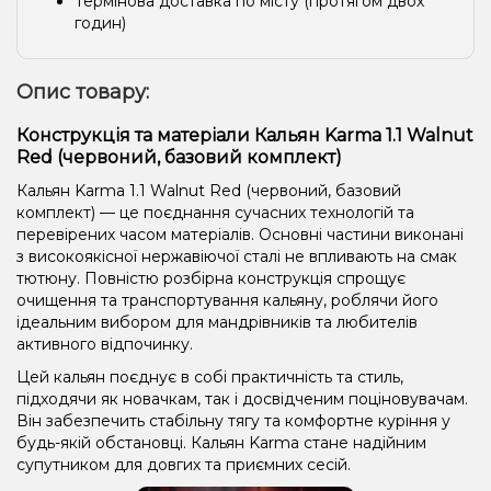
Термінова доставка по місту (протягом двох
годин)
Опис товару:
Конструкція та матеріали Кальян Karma 1.1 Walnut
Red (червоний, базовий комплект)
Кальян Karma 1.1 Walnut Red (червоний, базовий
комплект) — це поєднання сучасних технологій та
перевірених часом матеріалів. Основні частини виконані
з високоякісної нержавіючої сталі не впливають на смак
тютюну. Повністю розбірна конструкція спрощує
очищення та транспортування кальяну, роблячи його
ідеальним вибором для мандрівників та любителів
активного відпочинку.
Цей кальян поєднує в собі практичність та стиль,
підходячи як новачкам, так і досвідченим поціновувачам.
Він забезпечить стабільну тягу та комфортне куріння у
будь-якій обстановці. Кальян Karma стане надійним
супутником для довгих та приємних сесій.