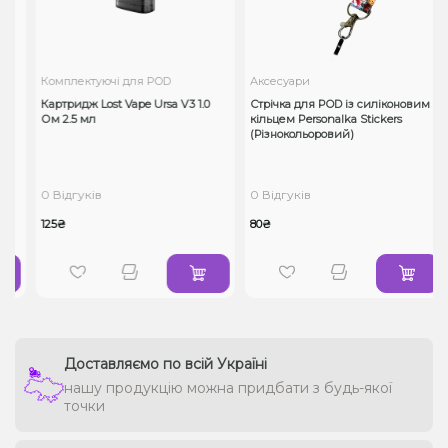
Комплектуючі для POD
Аксесуари
2
Картридж Lost Vape Ursa V3 1.0
Стрічка для POD із силіконовим
Ом 2.5 мл
кільцем Personalka Stickers
(Різнокольоровий)
0 Відгуків
0 Відгуків
125₴
80₴
Доставляємо по всій Україні
нашу продукцію можна придбати з будь-якої
точки