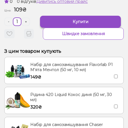
0
0 відгуків
Дивитись оптовий прайс
109₴
Ціна:
Купити
-
+
Швидке замовлення
З цим товаром купують
Набір для самозамішування Flavorlab Р1
М'ята Ментол (50 мг, 10 мл)
149₴
Рідина 420 Liquid Кокос диня (50 мг, 30
мл)
320₴
Набір для самозамішування Chaser