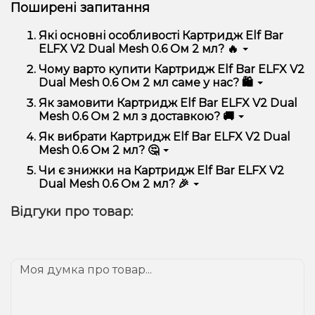
Поширені запитання
Які основні особливості Картридж Elf Bar
ELFX V2 Dual Mesh 0.6 Ом 2 мл? 🔥
Картридж Elf Bar ELFX V2 Dual Mesh 0.6 Ом 2 мл
Чому варто купити Картридж Elf Bar ELFX V2
відрізняється високою якістю, зручністю
Dual Mesh 0.6 Ом 2 мл саме у нас? 🛍️
використання та надійністю.
Ми пропонуємо тільки оригінальну продукцію,
Як замовити Картридж Elf Bar ELFX V2 Dual
широкий асортимент, вигідні ціни та швидку
Mesh 0.6 Ом 2 мл з доставкою? 🚚
доставку. Крім того, у нас регулярні акції та знижки
для клієнтів!
Оформити замовлення можна в кілька кліків:
Як вибрати Картридж Elf Bar ELFX V2 Dual
Mesh 0.6 Ом 2 мл? 🤔
Додайте Картридж Elf Bar ELFX V2 Dual Mesh
0.6 Ом 2 мл до кошика.
Вибір залежить від ваших уподобань – наприклад,
Чи є знижки на Картридж Elf Bar ELFX V2
Перейдіть до оформлення замовлення.
якщо це кальян, враховуйте розмір, матеріал та тип
Dual Mesh 0.6 Ом 2 мл? 🎉
чаші, якщо вейп – потужність та смак. Наші
Виберіть зручний спосіб оплати та доставки.
менеджери допоможуть підібрати ідеальний
Так! Ми регулярно проводимо акції та пропонуємо
Підтвердіть замовлення – ми швидко
Відгуки про товар:
варіант.
спеціальні пропозиції. Слідкуйте за оновленнями на
надішлемо його вам!
сайті та в нашому телеграм-каналі, щоб не
Доставка доступна по всій Україні, терміни
проґавити вигідні пропозиції!
залежать від вашого розташування.