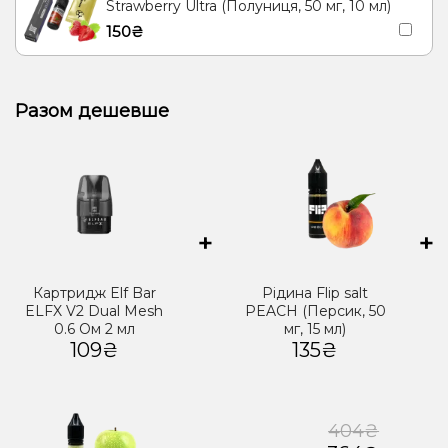
Strawberry Ultra (Полуниця, 50 мг, 10 мл)
150₴
Разом дешевше
+
+
Картридж Elf Bar
Рідина Flip salt
ELFX V2 Dual Mesh
PEACH (Персик, 50
0.6 Ом 2 мл
мг, 15 мл)
109₴
135₴
404₴