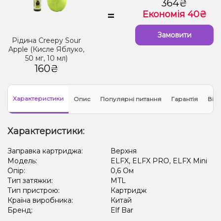
364₴
=
Економія 40₴
Замовити
Рідина Creepy Sour
Apple (Кисле Яблуко,
50 мг, 10 мл)
160₴
Характеристики
Опис
Популярні питання
Гарантія
Відг
Характеристики:
Заправка картриджа:
Верхня
Модель:
ELFX, ELFX PRO, ELFX Mini
Опір:
0,6 Ом
Тип затяжки:
MTL
Тип пристрою:
Картридж
Країна виробника:
Китай
Бренд:
Elf Bar