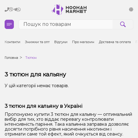
Кальяни
Контакти
Знижки та опт
Відгуки
Про магазин
Доставка та оплата
Г
Тютюн для кальяну та кальянні суміші
Головна
Тютюн
Вугілля для кальяну
3 тютюн для кальяну
Чаші для кальяну
У цій категорії немає товарів.
Аксесуари для кальяну
3 тютюн для кальяну в Україні
Пропонуємо купити 3 тютюн для кальяну — оптимальний
Електронні сигарети (POD)
вибір для тих, хто віддає перевагу контролювати
інтенсивність паріння. Така кальянна заправка дозволяє
досягти потрібного рівня насичення нікотином і
Комплектуючі для POD
отримати саме той ефект, який очікується від сеансу.