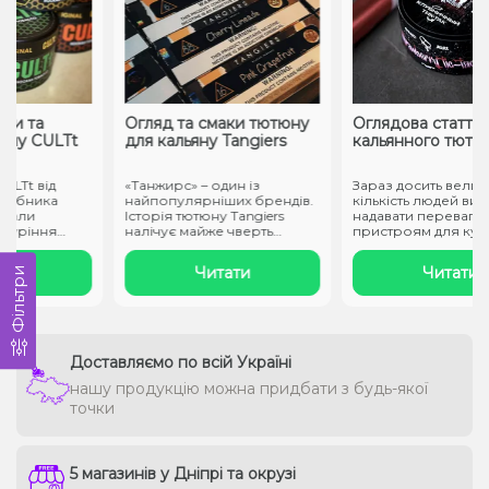
и та
Огляд та смаки тютюну
Оглядова стаття з
ну CULTt
для кальяну Tangiers
кальянного тютюну
LTt від
«Танжирс» – один із
Зараз досить велика
обника
найпопулярніших брендів.
кількість людей вирі
али
Історія тютюну Tangiers
надавати перевагу т
уріння
налічує майже чверть
пристроям для курінн
століття. ..
не ство..
и
Читати
Читати
Фільтри
Доставляємо по всій Україні
нашу продукцію можна придбати з будь-якої
точки
5 магазинів у Дніпрі та окрузі