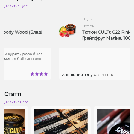
Дивитись усе
1 Відгуків
Тютюн
ody Wood (Бладі
Тютюн CULTt G22 Pinkman
Грейпфрут Маліна, 100 г)
 курить, роза была
..
нал бабкины дух..
Анонімний відгук
07 жовтня
Статті
Дивитися все