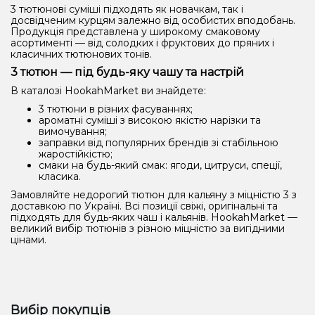
3 тютюнові суміші підходять як новачкам, так і
Рідини для електронних сигарет
досвідченим курцям залежно від особистих вподобань.
Продукція представлена у широкому смаковому
асортименті — від солодких і фруктових до пряних і
Подарункові набори
класичних тютюнових тонів.
3 тютюн — під будь-яку чашу та настрій
Уцінка
В каталозі HookahMarket ви знайдете:
3 тютюни в різних фасуваннях;
ароматні суміші з високою якістю нарізки та
вимочування;
заправки від популярних брендів зі стабільною
жаростійкістю;
смаки на будь-який смак: ягоди, цитруси, спеції,
класика.
Замовляйте недорогий тютюн для кальяну з міцністю 3 з
доставкою по Україні. Всі позиції свіжі, оригінальні та
підходять для будь-яких чаш і кальянів. HookahMarket —
великий вибір тютюнів з різною міцністю за вигідними
цінами.
Вибір покупців