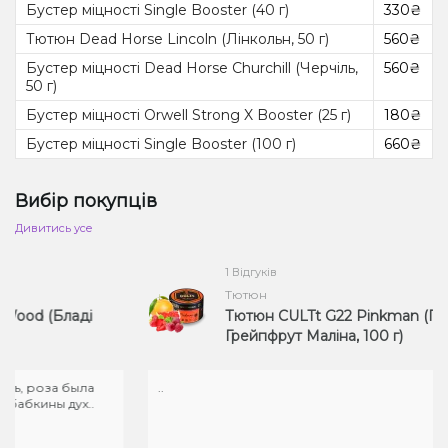
Бустер міцності Single Booster (40 г)
330₴
Тютюн Dead Horse Lincoln (Лінкольн, 50 г)
560₴
Бустер міцності Dead Horse Churchill (Черчіль,
560₴
50 г)
Бустер міцності Orwell Strong X Booster (25 г)
180₴
Бустер міцності Single Booster (100 г)
660₴
Вибір покупців
Дивитись усе
1 Відгуків
Тютюн
d (Бладі
Тютюн CULTt G22 Pinkman (Полун
Грейпфрут Маліна, 100 г)
 роза была
..
кины дух..