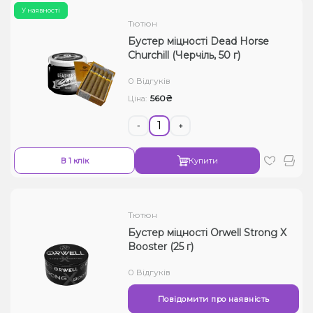
У наявності
Тютюн
Бустер міцності Dead Horse
Churchill (Черчіль, 50 г)
0 Відгуків
560₴
Ціна:
-
+
В 1 клік
Купити
Тютюн
Бустер міцності Orwell Strong X
Booster (25 г)
0 Відгуків
Повідомити про наявність