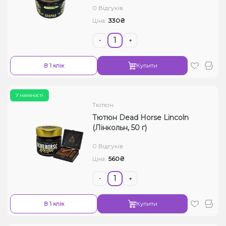
0 Відгуків
Рідини для електронних сигарет
330₴
Ціна:
Подарункові набори
-
+
Уцінка
В 1 клік
Купити
У наявності
Тютюн
Тютюн Dead Horse Lincoln
(Лінкольн, 50 г)
0 Відгуків
560₴
Ціна:
-
+
В 1 клік
Купити