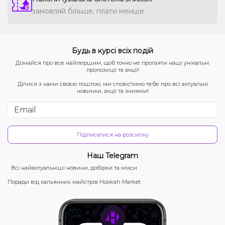
замовляй більше, плати менше
Будь в курсі всіх подій
Дізнайся про все найпершим, щоб точно не прогаяти наші унікальні
пропозиції та акції!
Ділися з нами своєю поштою, ми сповістимо тебе про всі актуальні
новинки, акції та знижки!
Підписатися на розсилку
Наш Telegram
Всі найактуальніші новини, добірки та мікси
Поради від кальянних майстрів Hookah Market