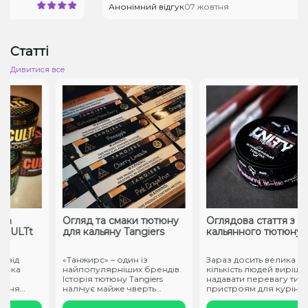
Анонімний відгук
07 жовтня
Статті
Дивитися все
а
Огляд та смаки тютюну
Оглядова стаття з
CULTt
для кальяну Tangiers
кальянного тютюну Un
від
«Танжирс» – один із
Зараз досить велика
ика
найпопулярніших брендів.
кількість людей вирішує
Історія тютюну Tangiers
надавати перевагу тим
ння
налічує майже чверть
пристроям для куріння, я
століття. ..
не ство..